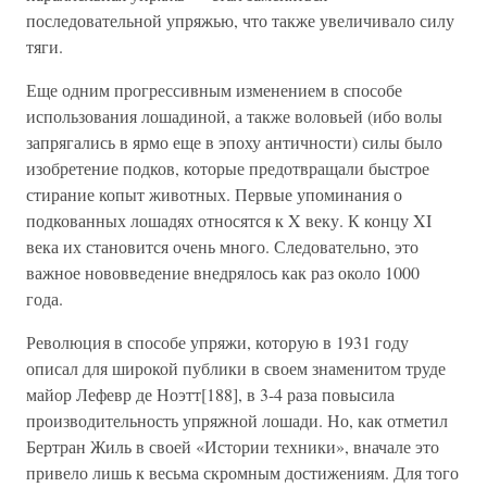
последовательной упряжью, что также увеличивало силу
тяги.
Еще одним прогрессивным изменением в способе
использования лошадиной, а также воловьей (ибо волы
запрягались в ярмо еще в эпоху античности) силы было
изобретение подков, которые предотвращали быстрое
стирание копыт животных. Первые упоминания о
подкованных лошадях относятся к X веку. К концу XI
века их становится очень много. Следовательно, это
важное нововведение внедрялось как раз около 1000
года.
Революция в способе упряжи, которую в 1931 году
описал для широкой публики в своем знаменитом труде
майор Лефевр де Ноэтт[188], в 3-4 раза повысила
производительность упряжной лошади. Но, как отметил
Бертран Жиль в своей «Истории техники», вначале это
привело лишь к весьма скромным достижениям. Для того