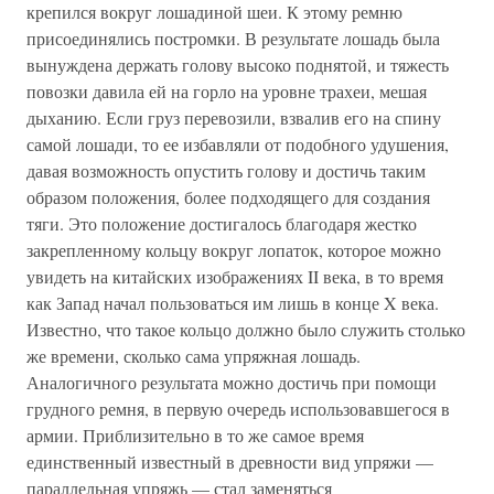
крепился вокруг лошадиной шеи. К этому ремню
присоединялись постромки. В результате лошадь была
вынуждена держать голову высоко поднятой, и тяжесть
повозки давила ей на горло на уровне трахеи, мешая
дыханию. Если груз перевозили, взвалив его на спину
самой лошади, то ее избавляли от подобного удушения,
давая возможность опустить голову и достичь таким
образом положения, более подходящего для создания
тяги. Это положение достигалось благодаря жестко
закрепленному кольцу вокруг лопаток, которое можно
увидеть на китайских изображениях II века, в то время
как Запад начал пользоваться им лишь в конце X века.
Известно, что такое кольцо должно было служить столько
же времени, сколько сама упряжная лошадь.
Аналогичного результата можно достичь при помощи
грудного ремня, в первую очередь использовавшегося в
армии. Приблизительно в то же самое время
единственный известный в древности вид упряжи —
параллельная упряжь — стал заменяться