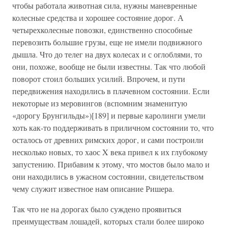
чтобы работала животная сила, нужны маневренные
колесные средства и хорошее состояние дорог. А
четырехколесные повозки, единственно способные
перевозить большие грузы, еще не имели подвижного
дышла. Что до телег на двух колесах и с оглоблями, то
они, похоже, вообще не были известны. Так что любой
поворот стоил больших усилий. Впрочем, и пути
передвижения находились в плачевном состоянии. Если
некоторые из меровингов (вспомним знаменитую
«дорогу Брунгильды»)[189] и первые каролинги умели
хоть как-то поддерживать в приличном состоянии то, что
осталось от древних римских дорог, и сами построили
несколько новых, то хаос X века привел к их глубокому
запустению. Прибавим к этому, что мостов было мало и
они находились в ужасном состоянии, свидетельством
чему служит известное нам описание Ришера.
Так что не на дорогах было суждено проявиться
преимуществам лошадей, которых стали более широко