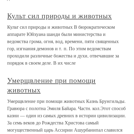
Культ сил природы и животных
Культ сил природы и животных В бюрократическом
аппарате Юйхуана шанди были министерства и
ведомства грома, огня, вод, времени, пяти священных
гор, изгнания демонов и т. п. По этим ведомствам
проходили различные божества и духи, отвечавшие за
порядок в своем деле. В их числе
Умерщвление при помощи
животных
Умерщвление при помощи животных Казнь Брунгильды.
Гравюра с полотна Эмиля Байара. Частн. кол.Этот способ
казни — один из самых древних в истории цивилизации.
За семь веков до Рождества Христова самый
могущественный царь Ассирии Ашурбанипал славился