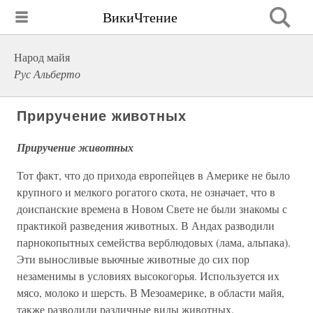
ВикиЧтение
Народ майя
Рус Альберто
Приручение животных
Приручение животных
Тот факт, что до прихода европейцев в Америке не было
крупного и мелкого рогатого скота, не означает, что в
доиспанские времена в Новом Свете не были знакомы с
практикой разведения животных. В Андах разводили
парнокопытных семейства верблюдовых (лама, альпака).
Эти выносливые вьючные животные до сих пор
незаменимы в условиях высокогорья. Используется их
мясо, молоко и шерсть. В Мезоамерике, в области майя,
также разводили различные виды животных.