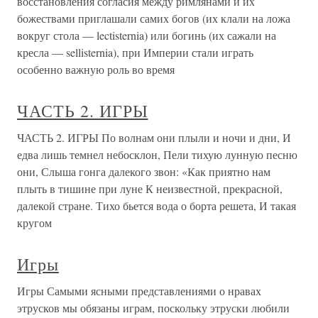
восстановления согласия между римлянами и их
божествами приглашали самих богов (их клали на ложа
вокруг стола — lectisternia) или богинь (их сажали на
кресла — sellisternia), при Империи стали играть
особенно важную роль во время
ЧАСТЬ 2. ИГРЫ
ЧАСТЬ 2. ИГРЫ По волнам они плыли и ночи и дни, И
едва лишь темнел небосклон, Пели тихую лунную песню
они, Слыша гонга далекого звон: «Как приятно нам
плыть в тишине при луне К неизвестной, прекрасной,
далекой стране. Тихо бьется вода о борта решета, И такая
кругом
Игры
Игры Самыми ясными представлениями о нравах
этрусков мы обязаны играм, поскольку этруски любили