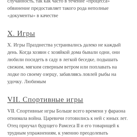
случайность, так как часто в течение «процесса»
обвинение предоставляет такого рода неполные
«документы» в качестве
X. Игры
X. Игры Празднества устраивались далеко не каждый
день. Когда хозяин с хозяйкой дома бывали одни, они
любили посидеть в саду в легкой беседке, подышать
свежим, мягким северным ветром или поплавать на
лодке по своему озерцу, забавляясь ловлей рыбы на
удочку. Любимым
VII. Спортивные игры
VII. Спортивные игры Больше всего времени у фараона
отнимала война. Царевичи готовились к ней с юных лет.
Отец приучал будущего Рамсеса II и его товарищей к
трудным упражнениям, к умению преодолевать