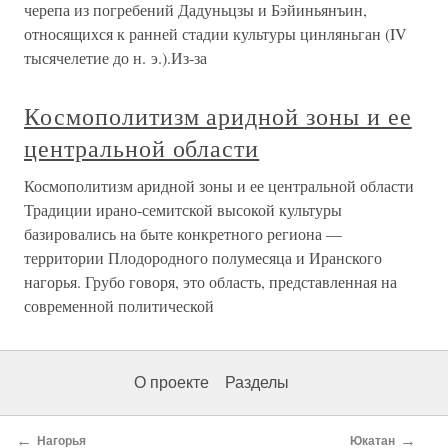
черепа из погребений Дадуньцзы и Бэйиньянъин,
относящихся к ранней стадии культуры цинляньган (IV
тысячелетие до н. э.).Из-за
Космополитизм аридной зоны и ее
центральной области
Космополитизм аридной зоны и ее центральной области
Традиции ирано-семитской высокой культуры
базировались на быте конкретного региона —
территории Плодородного полумесяца и Иранского
нагорья. Грубо говоря, это область, представленная на
современной политической
О проекте
Разделы
←
→
Нагорья
Юкатан