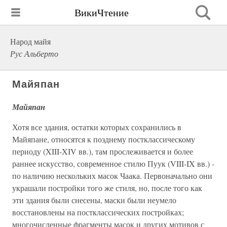
ВикиЧтение
Народ майя
Рус Альберто
Майяпан
Майяпан
Хотя все здания, остатки которых сохранились в
Майяпане, относятся к позднему постклассическому
периоду (XIII-XIV вв.), там прослеживается и более
раннее искусство, современное стилю Пуук (VIII-IX вв.) -
по наличию нескольких масок Чаака. Первоначально они
украшали постройки того же стиля, но, после того как
эти здания были снесены, маски были неумело
восстановлены на постклассических постройках;
многочисленные фрагменты масок и других мотивов с