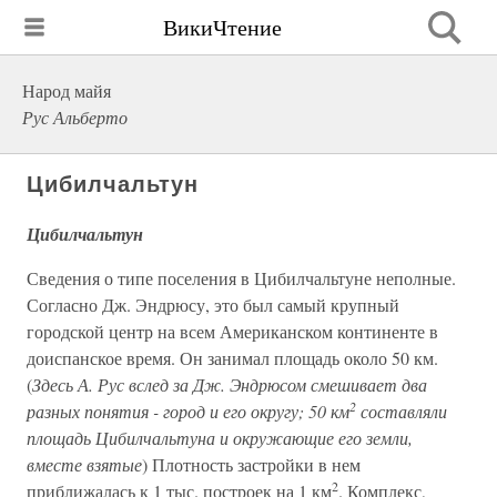
ВикиЧтение
Народ майя
Рус Альберто
Цибилчальтун
Цибилчальтун
Сведения о типе поселения в Цибилчальтуне неполные.
Согласно Дж. Эндрюсу, это был самый крупный
городской центр на всем Американском континенте в
доиспанское время. Он занимал площадь около 50 км.
(
Здесь А. Рус вслед за Дж. Эндрюсом смешивает два
2
разных понятия - город и его округу; 50 км
составляли
площадь Цибилчальтуна и окружающие его земли,
вместе взятые
) Плотность застройки в нем
2
приближалась к 1 тыс. построек на 1 км
. Комплекс,