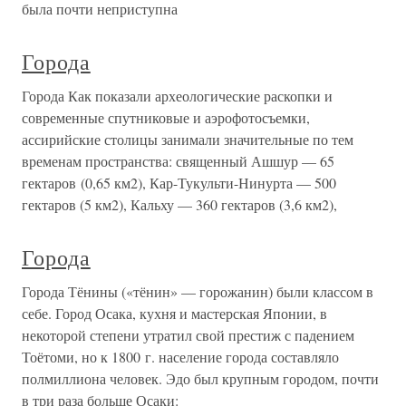
была почти неприступна
Города
Города Как показали археологические раскопки и
современные спутниковые и аэрофотосъемки,
ассирийские столицы занимали значительные по тем
временам пространства: священный Ашшур — 65
гектаров (0,65 км2), Кар-Тукульти-Нинурта — 500
гектаров (5 км2), Кальху — 360 гектаров (3,6 км2),
Города
Города Тёнины («тёнин» — горожанин) были классом в
себе. Город Осака, кухня и мастерская Японии, в
некоторой степени утратил свой престиж с падением
Тоётоми, но к 1800 г. население города составляло
полмиллиона человек. Эдо был крупным городом, почти
в три раза больше Осаки: