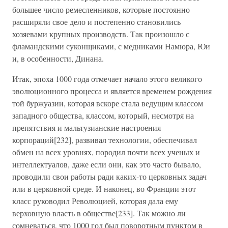
большее число ремесленников, которые постоянно
расширяли свое дело и постепенно становились
хозяевами крупных производств. Так произошло с
фламандскими суконщиками, с медниками Намюра, Юи
и, в особенности, Динана.
Итак, эпоха 1000 года отмечает начало этого великого
эволюционного процесса и является временем рождения
той буржуазии, которая вскоре стала ведущим классом
западного общества, классом, который, несмотря на
препятствия и мальтузианские настроения
корпораций[232], развивал технологии, обеспечивал
обмен на всех уровнях, породил почти всех ученых и
интеллектуалов, даже если они, как это часто бывало,
проводили свои работы ради каких-то церковных задач
или в церковной среде. И наконец, во Франции этот
класс руководил Революцией, которая дала ему
верховную власть в обществе[233]. Так можно ли
сомневаться, что 1000 год был поворотным пунктом в