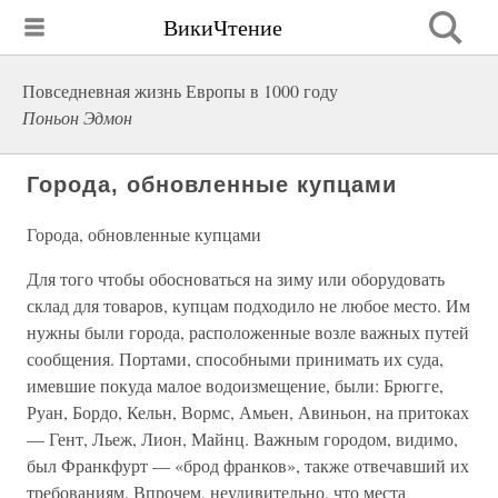
ВикиЧтение
Повседневная жизнь Европы в 1000 году
Поньон Эдмон
Города, обновленные купцами
Города, обновленные купцами
Для того чтобы обосноваться на зиму или оборудовать
склад для товаров, купцам подходило не любое место. Им
нужны были города, расположенные возле важных путей
сообщения. Портами, способными принимать их суда,
имевшие покуда малое водоизмещение, были: Брюгге,
Руан, Бордо, Кельн, Вормс, Амьен, Авиньон, на притоках
— Гент, Льеж, Лион, Майнц. Важным городом, видимо,
был Франкфурт — «брод франков», также отвечавший их
требованиям. Впрочем, неудивительно, что места