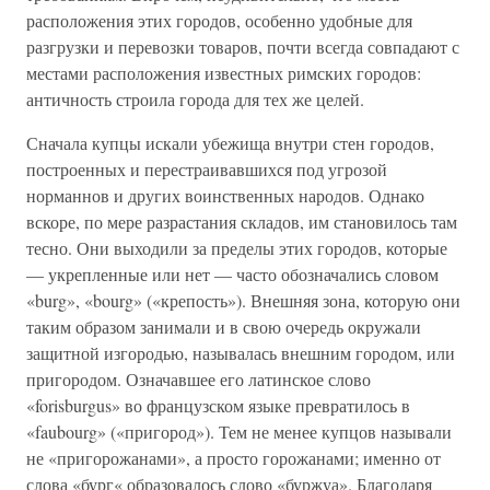
расположения этих городов, особенно удобные для
разгрузки и перевозки товаров, почти всегда совпадают с
местами расположения известных римских городов:
античность строила города для тех же целей.
Сначала купцы искали убежища внутри стен городов,
построенных и перестраивавшихся под угрозой
норманнов и других воинственных народов. Однако
вскоре, по мере разрастания складов, им становилось там
тесно. Они выходили за пределы этих городов, которые
— укрепленные или нет — часто обозначались словом
«burg», «bourg» («крепость»). Внешняя зона, которую они
таким образом занимали и в свою очередь окружали
защитной изгородью, называлась внешним городом, или
пригородом. Означавшее его латинское слово
«forisburgus» во французском языке превратилось в
«faubourg» («пригород»). Тем не менее купцов называли
не «пригорожанами», а просто горожанами; именно от
слова «бург« образовалось слово «буржуа». Благодаря