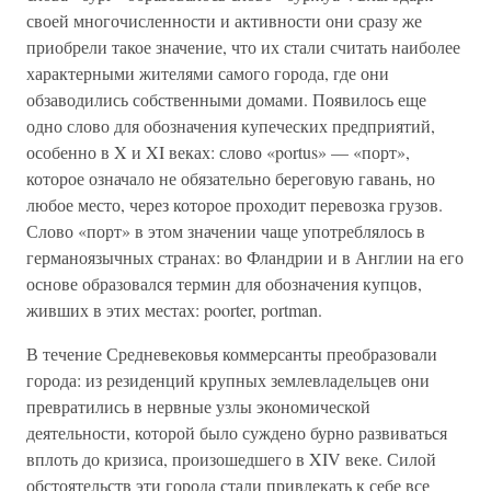
своей многочисленности и активности они сразу же
приобрели такое значение, что их стали считать наиболее
характерными жителями самого города, где они
обзаводились собственными домами. Появилось еще
одно слово для обозначения купеческих предприятий,
особенно в X и XI веках: слово «portus» — «порт»,
которое означало не обязательно береговую гавань, но
любое место, через которое проходит перевозка грузов.
Слово «порт» в этом значении чаще употреблялось в
германоязычных странах: во Фландрии и в Англии на его
основе образовался термин для обозначения купцов,
живших в этих местах: poorter, portman.
В течение Средневековья коммерсанты преобразовали
города: из резиденций крупных землевладельцев они
превратились в нервные узлы экономической
деятельности, которой было суждено бурно развиваться
вплоть до кризиса, произошедшего в XIV веке. Силой
обстоятельств эти города стали привлекать к себе все