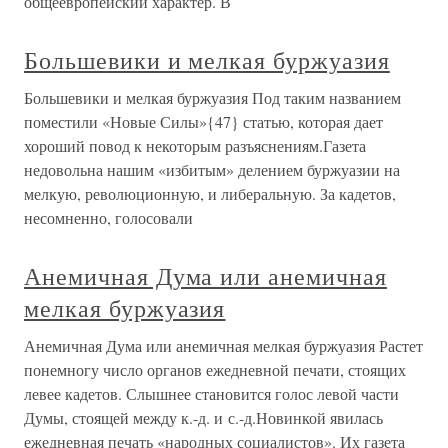
общеевропейский характер. В
Большевики и мелкая буржуазия
Большевики и мелкая буржуазия Под таким названием
поместили «Новые Силы»{47} статью, которая дает
хороший повод к некоторым разъяснениям.Газета
недовольна нашим «избитым» делением буржуазии на
мелкую, революционную, и либеральную. За кадетов,
несомненно, голосовали
Анемичная Дума или анемичная
мелкая буржуазия
Анемичная Дума или анемичная мелкая буржуазия Растет
понемногу число органов ежедневной печати, стоящих
левее кадетов. Слышнее становится голос левой части
Думы, стоящей между к.-д. и с.-д.Новинкой явилась
ежедневная печать «народных социалистов». Их газета