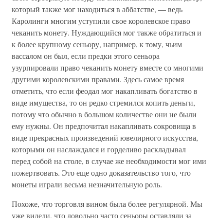
который также мог находиться в аббатстве, — ведь
Каролинги многим уступили свое королевское право
чеканить монету. Нуждающийся мог также обратиться и
к более крупному сеньору, например, к тому, чьим
вассалом он был, если предки этого сеньора
узурпировали право чеканить монету вместе со многими
другими королевскими правами. Здесь самое время
отметить, что если феодал мог накапливать богатство в
виде имущества, то он редко стремился копить деньги,
потому что обычно в большом количестве они не были
ему нужны. Он предпочитал накапливать сокровища в
виде прекрасных произведений ювелирного искусства,
которыми он наслаждался и горделиво раскладывал
перед собой на столе, в случае же необходимости мог ими
пожертвовать. Это еще одно доказательство того, что
монеты играли весьма незначительную роль.
Похоже, что торговля вином была более регулярной. Мы
уже видели, что довольно часто сеньоры оставляли за