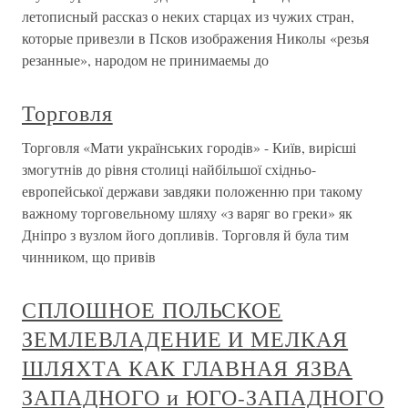
летописный рассказ о неких старцах из чужих стран,
которые привезли в Псков изображения Николы «резья
резанные», народом не принимаемы до
Торговля
Торговля «Мати українських городів» - Київ, вирісші
змогутнів до рівня столиці найбільшої східньо-
европейської держави завдяки положенню при такому
важному торговельному шляху «з варяг во греки» як
Дніпро з вузлом його допливів. Торговля й була тим
чинником, що привів
СПЛОШНОЕ ПОЛЬСКОЕ
ЗЕМЛЕВЛАДЕНИЕ И МЕЛКАЯ
ШЛЯХТА КАК ГЛАВНАЯ ЯЗВА
ЗАПАДНОГО и ЮГО-ЗАПАДНОГО