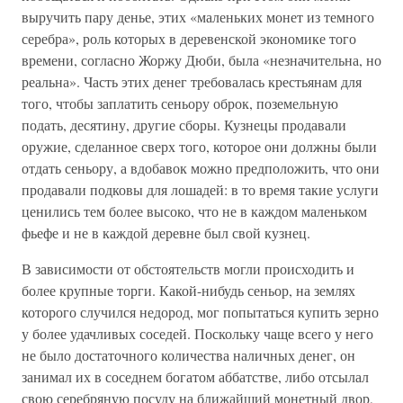
выручить пару денье, этих «маленьких монет из темного
серебра», роль которых в деревенской экономике того
времени, согласно Жоржу Дюби, была «незначительна, но
реальна». Часть этих денег требовалась крестьянам для
того, чтобы заплатить сеньору оброк, поземельную
подать, десятину, другие сборы. Кузнецы продавали
оружие, сделанное сверх того, которое они должны были
отдать сеньору, а вдобавок можно предположить, что они
продавали подковы для лошадей: в то время такие услуги
ценились тем более высоко, что не в каждом маленьком
фьефе и не в каждой деревне был свой кузнец.
В зависимости от обстоятельств могли происходить и
более крупные торги. Какой-нибудь сеньор, на землях
которого случился недород, мог попытаться купить зерно
у более удачливых соседей. Поскольку чаще всего у него
не было достаточного количества наличных денег, он
занимал их в соседнем богатом аббатстве, либо отсылал
свою серебряную посуду на ближайший монетный двор,