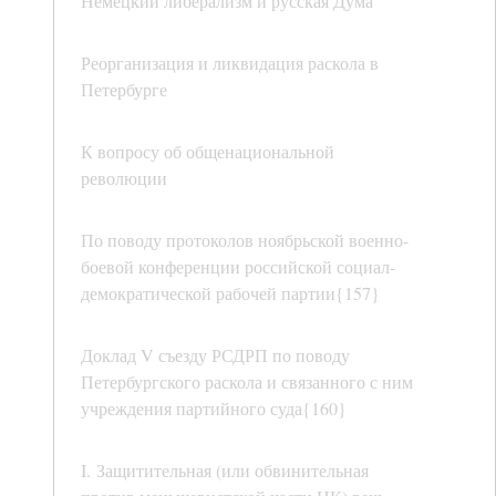
Немецкий либерализм и русская Дума
Реорганизация и ликвидация раскола в
Петербурге
К вопросу об общенациональной
революции
По поводу протоколов ноябрьской военно-
боевой конференции российской социал-
демократической рабочей партии{157}
Доклад V съезду РСДРП по поводу
Петербургского раскола и связанного с ним
учреждения партийного суда{160}
I. Защитительная (или обвинительная