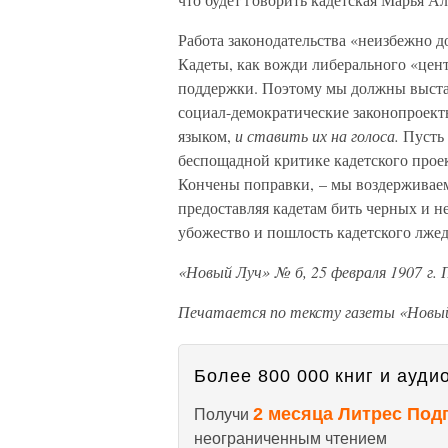
Работа законодательства «неизбежно до
Кадеты, как вожди либерального «цен
поддержки. Поэтому мы должны выстав
социал-демократические законопроек
языком,
и ставить их на голоса.
Пусть 
беспощадной критике кадетского прое
Кончены поправки, – мы воздерживаем
предоставляя кадетам бить черных и не
убожество и пошлость кадетского лже
«Новый Луч» № б, 25 февраля 1907 г. 
Печатается по тексту газеты «Новы
Более 800 000 книг и аудио
2 месяца Литрес Под
Получи
неограниченным чтением