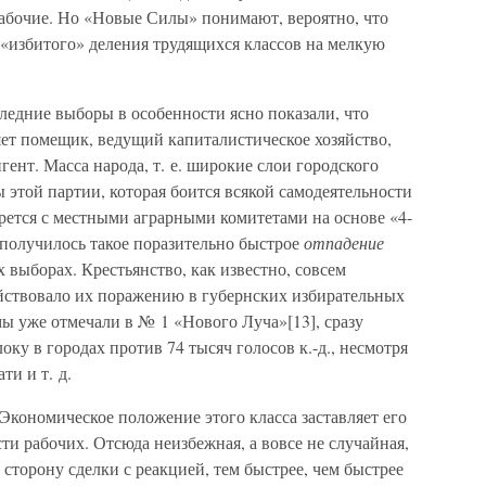
рабочие. Но «Новые Силы» понимают, вероятно, что
 «избитого» деления трудящихся классов на мелкую
следние выборы в особенности ясно показали, что
яет помещик, ведущий капиталистическое хозяйство,
ент. Масса народа, т. е. широкие слои городского
ы этой партии, которая боится всякой самодеятельности
орется с местными аграрными комитетами на основе «4-
и получилось такое поразительно быстрое
отпадение
х выборах. Крестьянство, как известно, совсем
ействовало их поражению в губернских избирательных
мы уже отмечали в № 1 «Нового Луча»[13], сразу
оку в городах против 74 тысяч голосов к.-д., несмотря
ти и т. д.
Экономическое положение этого класса заставляет его
ти рабочих. Отсюда неизбежная, а вовсе не случайная,
в сторону сделки с реакцией, тем быстрее, чем быстрее