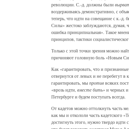
революции. С.-д. должны были
вырва
воздерживаясь демонстративно, с объ
теперь, что идти на совещание с к.-д. 
Силы» жестоко заблуждаются, думая, ч
ошибка принципиальная». Такое мнени
принципов, тактики социалистическог
Только с этой точки зрения можно най
причиняют головную боль «Новым Си
Как «гарантировать, что и признанны
отвернутся от левых и не перебегут в к
гарантировать, мы
против
всяких пост
«врозь идти,
вместе бить»
и черных и 
Петербурге и будем поступать всегда.
От кадетов можно оттолкнуть часть м
как мы и откололи часть кадетского «
достигнуть этого, нужно твердо идти 
что будет говорить кадетская Марья Ал