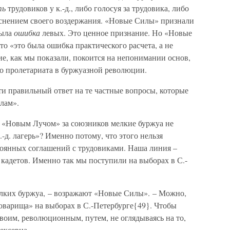
ть
трудовиков у к.-д., либо голосуя за трудовика, либо
яснением своего воздержания. «Новые Силы» признали
была
ошибка
левых. Это ценное признание. Но «Новые
то «это была ошибка практического расчета, а не
е, как мы показали, покоится на непонимании основ,
о пролетариата в буржуазной революции.
ти правильный ответ на те частные вопросы, которые
лам».
е «Новым Лучом» за союзников мелкие буржуа не
.-д. лагерь»? Именно потому, что этого нельзя
оянных соглашений с трудовиками. Наша линия –
кадетов. Именно так мы поступили на выборах в С.-
елких буржуа, – возражают «Новые Силы». – Можно,
Товарища» на выборах в С.-Петербурге{49}. Чтобы
своим, революционным, путем, не оглядываясь на то,
ексевна.