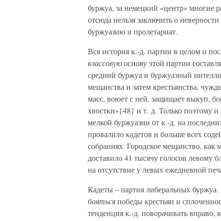
буржуа, за немецкий «центр» многие 
отсюда нельзя заключить о неверности
буржуазию и пролетариат.
Вся история к.-д. партии в целом и по
классовую
основу этой партии составл
средний буржуа и буржуазный интеллиг
мещанства и затем крестьянства, чужд
масс, воюет с ней, защищает выкуп, б
хвостки»{48} и т. д. Только поэтому 
мелкой буржуазии от к.-д. на последни
провалило кадетов и больше всех сод
собраниях. Городское мещанство, как 
доставило 41 тысячу голосов левому бл
на отсутствие у левых ежедневной печа
Кадеты – партия либеральных буржуа. 
бояться
победы крестьян и сплоченнос
тенденция к.-д. поворачивать вправо, 