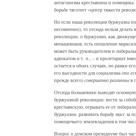
антагонизма крестьянина и помещика: 
борьбе тяготеет «центр тяжести револ
Но если наша революция буржуазна по
несомненно), то отсюда нельзя делать
революции, о буржуазии, как движуще
меньшевиков, есть опошление марксиз
может быть руководителем и либераль
адвокатом и т. п., – и пролетариат вм
остается в обоих случаях, но рамки ег
его выгодности для социализма
(то ес
прежде всего)
совершенно различны
в п
Отсюда большевики выводят
основную
буржуазной революции: вести за собо
крестьянскую, отрывать ее от либерал
буржуазии, развивать борьбу
масс
за п
помещичьего землевладения в том числ
Вопрос о думском президиуме был час