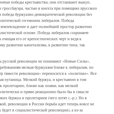
ротив
победы крестьянства; они отстаивают выкуп,
 в гроссбауэра, частью в кнехта при помещике
прусского
и победа буржуазно-демократической революции без
олитической гегемонии либералов. Победа
землевладение и дает полнейший простор развитию
алистической основе. Победа либералов
сохраняет
 очищая его от крепостнических черт и ведя к
му развитию капитализма, к развитию типа, так
.
вы русской революции не понимают «Новые Силы»,
ребованиям мелкая буржуазия ближе к либералам, по
тр тяжести революции» переносится к «политике». Все
я путаница. Мелкий буржуа, и крестьянин в том
м к пролетарию, ближе как
хозяин,
как мелкий
олитически и прямо реакционно было бы в смысле
их буржуа и пролетариев (чего хотят с.-р.). Но в
ой, революции в России борьба идет теперь вовсе не
к будет в социалистической революции), а из-за