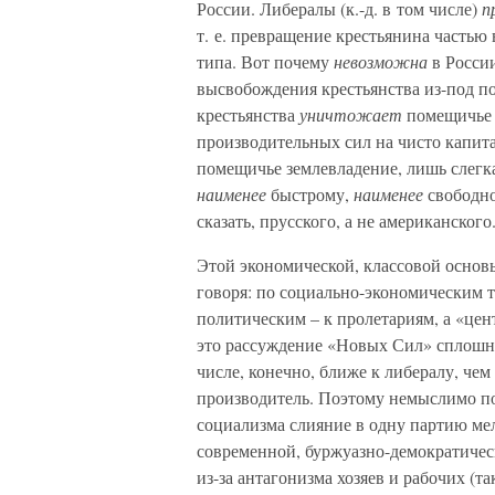
России. Либералы (к.-д. в том числе)
п
т. е. превращение крестьянина частью
типа. Вот почему
невозможна
в Росси
высвобождения крестьянства из-под п
крестьянства
уничтожает
помещичье 
производительных сил на чисто капит
помещичье землевладение, лишь слегка
наименее
быстрому,
наименее
свободно
сказать, прусского, а не американского
Этой экономической, классовой осно
говоря: по социально-экономическим т
политическим – к пролетариям, а «цен
это рассуждение «Новых Сил» сплошна
числе, конечно, ближе к либералу, че
производитель. Поэтому немыслимо п
социализма слияние в одну партию мелк
современной, буржуазно-демократическ
из-за антагонизма хозяев и рабочих (та