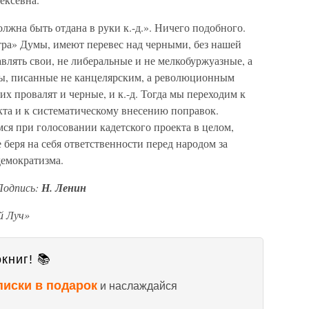
лжна быть отдана в руки к.-д.». Ничего подобного.
тра» Думы, имеют перевес над черными, без нашей
лять свои, не либеральные и не мелкобуржуазные, а
ты, писанные не канцелярским, а революционным
их провалят и черные, и к.-д. Тогда мы переходим к
кта и к систематическому внесению поправок.
ся при голосовании кадетского проекта в целом,
 беря на себя ответственности перед народом за
демократизма.
Подпись:
Н. Ленин
й Луч»
книг! 📚
писки в подарок
и наслаждайся