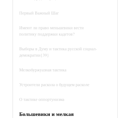
Первый Важный Шаг
Имеют ли право меньшевики вести
политику поддержки кадетов?
Выборы в Думу и тактика русской социал-
демократии{39}
Мелкобуржуазная тактика
Устроители раскола о будущем расколе
О тактике оппортунизма
Большевики и мелкая