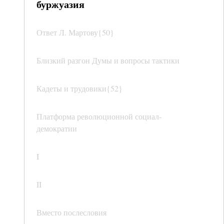
буржуазия
Ответ Л. Мартову{50}
Близкий разгон Думы и вопросы тактики
Кадеты и трудовики{52}
Платформа революционной социал-
демократии
I
II
Вместо послесловия