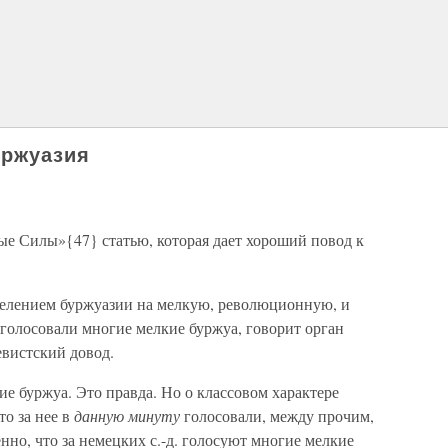
уржуазия
е Силы»{47} статью, которая дает хороший повод к
делением буржуазии на мелкую, революционную, и
 голосовали многие мелкие буржуа, говорит орган
вистский довод.
ие буржуа. Это правда. Но о классовом характере
то за нее в
данную минуту
голосовали, между прочим,
нно, что за немецких с.-д. голосуют многие мелкие