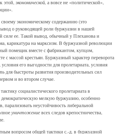
к этой,
экономической,
а вовсе не «политической»,
юции».
 своему экономическому содержанию (это
 вывод о руководящей роли буржуазии в нашей
й силе ее. Такой вывод, обычный у Плеханова и
ма, карикатура на марксизм. В буржуазной революции
ный помещик вместе с фабрикантом, купцом,
есте с массой крестьян. Буржуазный характер переворота
о, условия его выгодности для пролетариата, условия
ть
для быстроты развития производительных сил
ервом и во втором случае.
тактику социалистического пролетариата в
й демократическую мелкую буржуазию, особенно
ов, парализовать неустойчивость либеральной
олное
уничтожение
всех следов крепостничества,
е.
тным вопросом общей тактики с.-д. в буржуазной