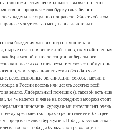
ь, а экономическая необходимость вызвала то, что
тьянство и городская мелкобуржуазная беднота
лись, кадеты же страшно поправели. Жалеть об этом,
т процесс могут только мещане и филистеры в
есс освобождения масс из-под гегемонии к.-д.
 старые связи и влияние либералов, их хозяйственная
, как буржуазной интеллигенции, либерального
 сознавать массы
свои
интересы, тем скорее поймут они
ижению, тем скорее политически обособятся от
ские, революционные организации, союзы, партии и
авляющее в России восемь или девять десятых всей
го за землю. Либеральный помещик (а таковой есть еще
ла 24,4 % кадетов и левее на последних выборах) стоит
либеральный чиновник, буржуазный интеллигент очень
почему крестьянство гораздо решительнее и быстрее
чем городская мелкая буржуазия. Победа крестьянства в
омическая основа победы буржуазной революции в