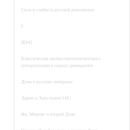
Сила и слабость русской революции
I
II[44]
Классическая оценка интеллигентского
оппортунизма в социал-демократии
Дума и русские либералы
Ларин и Хрусталев{148}
Фр. Меринг о второй Думе