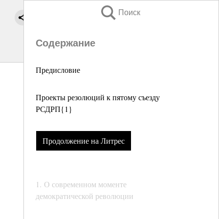
Поиск
Содержание
Предисловие
Проекты резолюций к пятому съезду
РСДРП{1}
Продолжение на Литрес
1. О современном моменте
демократической революции