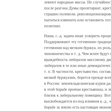
левеют народные массы. Не случайност
после разгона Думы пролетариат, крес
страшно полевели, революционизирова
пытаться изменить или остановить это
политике.
Наша, с.-д. задача иная: ускорить проц
Поддерживают эту гегемонию традиция,
гегемония над мелким буржуа, их роль
чиновничества и т. д. Чем яснее будут
враждебность либералов массовому дв
либералов в те или иные демократиче
т. п. В частности, крестьянство, сост
мелкой буржуазии, борется прежде все
в России: землевладельческая курия да
в этой борьбе
против
крестьянина, и 
близок к либеральному помещику. Вот 
высвобождается из-под влияния к.-д., 
борьбе за землю есть настоящая экон