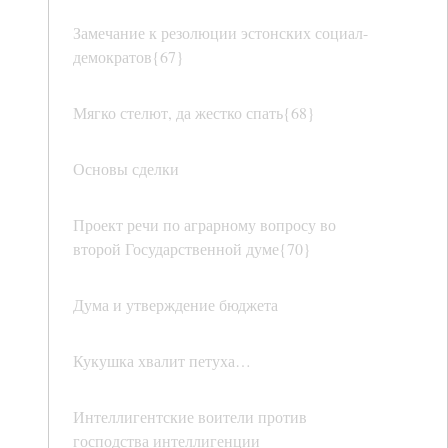
Замечание к резолюции эстонских социал-
демократов{67}
Мягко стелют, да жестко спать{68}
Основы сделки
Проект речи по аграрному вопросу во
второй Государственной думе{70}
Дума и утверждение бюджета
Кукушка хвалит петуха…
Интеллигентские воители против
господства интеллигенции