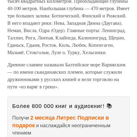
тысяч квадратных километров. Преобладающие глубины
40-100 метров. Наибольшая глубина — 470 метров. Имеет
три больших залива: Ботнический, Финский и Рижский.
В него впадают реки: Нева, Западная Двина (Даугава),
Неман, Висла, Одра (Одер). Главные порты: Ленинград,
Таллин, Рига, Лиепая, Клайпеда, Калининград, Щецин,
Гданьск, Гдыня, Росток, Киль, Любек, Копенгаген,
Мальмё, Стокгольм, Луле о, Турку, Хельсинки.
Древние славяне называли Балтийское море Варяжским
— по имени скандинавских племен, которые служили
дружинниками у русских князей и вели торговлю на
пути «из варяг в греки».
Более 800 000 книг и аудиокниг! 📚
2 месяца Литрес Подписки в
Получи
подарок
и наслаждайся неограниченным
чтением