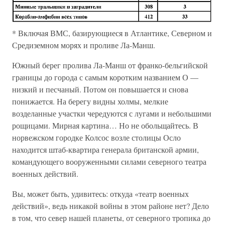
* Включая ВМС, базирующиеся в Атлантике, Северном и
Средиземном морях и проливе Ла-Манш.
Южный берег пролива Ла-Манш от франко-бельгийской
границы до города с самым коротким названием О —
низкий и песчаный. Потом он повышается и снова
понижается. На берегу видны холмы, мелкие
возделанные участки чередуются с лугами и небольшими
рощицами. Мирная картина… Но не обольщайтесь. В
норвежском городке Колсос возле столицы Осло
находится штаб-квартира генерала британской армии,
командующего вооруженными силами северного театра
военных действий.
Вы, может быть, удивитесь: откуда «театр военных
действий», ведь никакой войны в этом районе нет? Дело
в том, что север нашей планеты, от северного тропика до