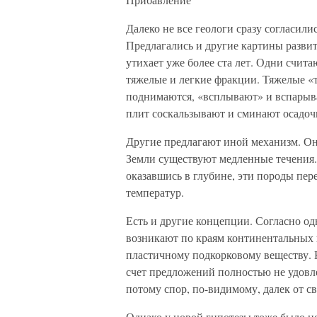
Далеко не все геологи сразу согласил
Предлагались и другие картины разви
утихает уже более ста лет. Одни счита
тяжелые и легкие фракции. Тяжелые «т
поднимаются, «всплывают» и вспарыв
плит соскальзывают и сминают осадо
Другие предлагают иной механизм. Он
Земли существуют медленные течения.
оказавшись в глубине, эти породы пе
температур.
Есть и другие концепции. Согласно од
возникают по краям континентальных 
пластичному подкорковому веществу. 
счет предложений полностью не удовл
потому спор, по-видимому, далек от с
Однако у новой гипотезы тоже было н