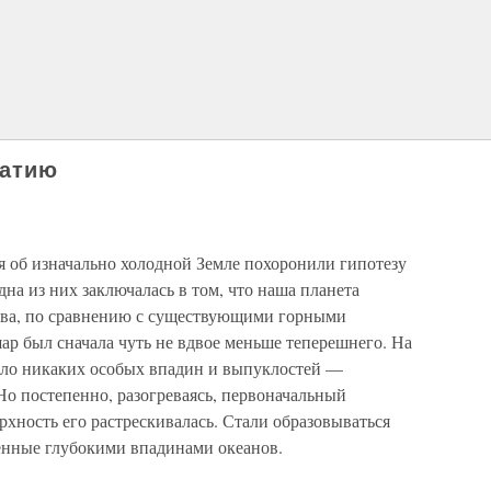
жатию
 об изначально холодной Земле похоронили гипотезу
на из них заключалась в том, что наша планета
ства, по сравнению с существующими горными
ар был сначала чуть не вдвое меньше теперешнего. На
ыло никаких особых впадин и выпуклостей —
Но постепенно, разогреваясь, первоначальный
рхность его растрескивалась. Стали образовываться
енные глубокими впадинами океанов.