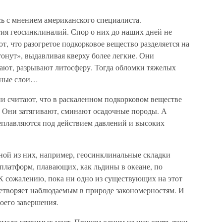
ись с мнением американского специалиста.
тия геосинклиналий. Спор о них до наших дней не
ют, что разогретое подкорковое вещество разделяется на
онут», выдавливая кверху более легкие. Они
ают, разрывают литосферу. Тогда обломки тяжелых
чные слои…
и считают, что в раскаленном подкорковом веществе
 Они затягивают, сминают осадочные породы. А
реплавляются под действием давлений и высоких
ной из них, например, геосинклинальные складки
платформ, плавающих, как льдины в океане, по
К сожалению, пока ни одно из существующих на этот
етворяет наблюдаемым в природе закономерностям. И
воего завершения.
емало уязвимых мест. Причем одним из них опять-таки