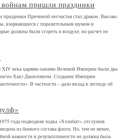
у войнам пришли праздники
и праздники Причиной несчастья стал дракон. Высоко
ды, взорвавшиеся с поразительным шумом и
рые должны были сгореть в воздухе, но расчет не
и
е XIV века царями-ханами Великой Империи были два
(Чингиз-Хан) Даниловичи. Создание Империи
античности». В частности – дало вклад в легенду об
вулф»
1975 года подводная лодка «Хэлибат», отслужив
едена из боевого состава флота. Но, тем не менее,
йной важности и результативности не должна была