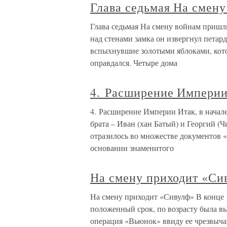
Глава седьмая На смен
Глава седьмая На смену войнам пришл
над стенами замка он извергнул петар
вспыхнувшие золотыми яблоками, кото
оправдался. Четыре дома
4. Расширение Импери
4. Расширение Империи Итак, в начал
брата – Иван (хан Батый) и Георгий 
отразилось во множестве документов «
основании знаменитого
На смену приходит «Си
На смену приходит «Сивулф» В конце 
положенный срок, по возрасту была выв
операция «Вьюнок» ввиду ее чрезвыча