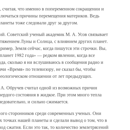
, считая, что именно в попеременном сокращении и
ключаться причины перемещения материков. Ведь
ланеты тоже следовали друг за другом.
ий. Советский ученый академик М. А. Усов связывает
тяжением Луны и Солнца, с влиянием других планет.
ример, Земля сейчас, когда пишутся эти строчки. Вы,
планет 1982 года» — редком явлении, когда все
да, сколько я ни вслушиваюсь в сообщения радио и
ачи «Время» по телевизору, не сказал бы, чтобы
 геологическом отношении от лет предыдущих.
 А. Обручев считал одной из возможных причин
ердого состояния в жидкое. При этом много тепла
следовательно, и сильно сжимается.
ного сторонников среди современных ученых. Они
 точках нашей планеты и сделали вывод о том, что в
д сжатия. Если это так, то количество землетрясений