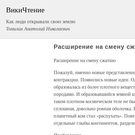
ВикиЧтение
Как люди открывали свою землю
Томилин Анатолий Николаевич
Расширение на смену с
Расширение на смену сжатию
Пожалуй, именно новые представления
контракции. Появились новые идеи. Од
образовалась из более плотного веще
породами. И образовавшийся земной ш
таком плотном космическом теле не б
сплошная, довольно ровная оболочка. 
планетный ком стал «распухать». Пове
отдельные глыбы континентов, раздел
Прибавление