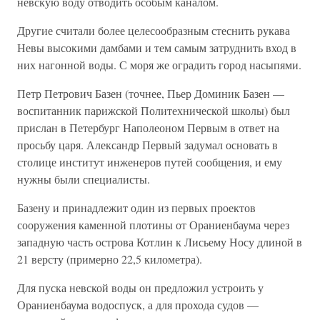
невскую воду отводить особым каналом.
Другие считали более целесообразным стеснить рукава
Невы высокими дамбами и тем самым затруднить вход в
них нагонной воды. С моря же оградить город насыпями.
Петр Петрович Базен (точнее, Пьер Доминик Базен —
воспитанник парижской Политехнической школы) был
прислан в Петербург Наполеоном Первым в ответ на
просьбу царя. Александр Первый задумал основать в
столице институт инженеров путей сообщения, и ему
нужны были специалисты.
Базену и принадлежит один из первых проектов
сооружения каменной плотины от Ораниенбаума через
западную часть острова Котлин к Лисьему Носу длиной в
21 версту (примерно 22,5 километра).
Для пуска невской воды он предложил устроить у
Ораниенбаума водоспуск, а для прохода судов —