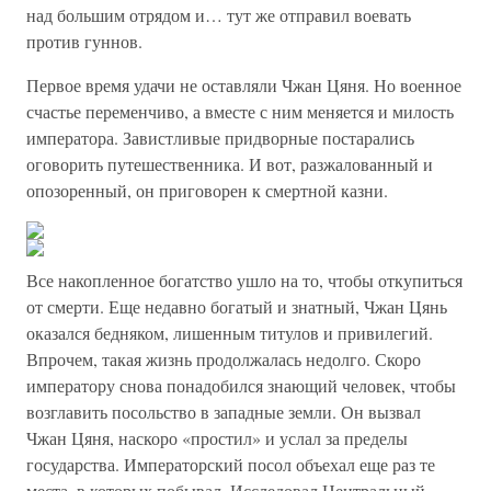
над большим отрядом и… тут же отправил воевать
против гуннов.
Первое время удачи не оставляли Чжан Цяня. Но военное
счастье переменчиво, а вместе с ним меняется и милость
императора. Завистливые придворные постарались
оговорить путешественника. И вот, разжалованный и
опозоренный, он приговорен к смертной казни.
Все накопленное богатство ушло на то, чтобы откупиться
от смерти. Еще недавно богатый и знатный, Чжан Цянь
оказался бедняком, лишенным титулов и привилегий.
Впрочем, такая жизнь продолжалась недолго. Скоро
императору снова понадобился знающий человек, чтобы
возглавить посольство в западные земли. Он вызвал
Чжан Цяня, наскоро «простил» и услал за пределы
государства. Императорский посол объехал еще раз те
места, в которых побывал. Исследовал Центральный