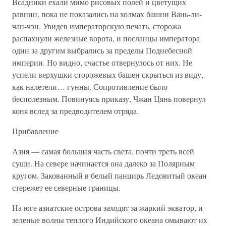
Всадники ехали мимо рисовых полей и цветущих
равнин, пока не показались на холмах башни Вань-ли-
чан-чэн. Увидев императорскую печать, сторожа
распахнули железные ворота, и посланцы императора
один за другим выбрались за пределы Поднебесной
империи. Но видно, счастье отвернулось от них. Не
успели верхушки сторожевых башен скрыться из виду,
как налетели… гунны. Сопротивление было
бесполезным. Повинуясь приказу, Чжан Цянь повернул
коня вслед за предводителем отряда.
Прибавление
Азия — самая большая часть света, почти треть всей
суши. На севере начинается она далеко за Полярным
кругом. Закованный в белый панцирь Ледовитый океан
стережет ее северные границы.
На юге азиатские острова заходят за жаркий экватор, и
зеленые волны теплого Индийского океана омывают их