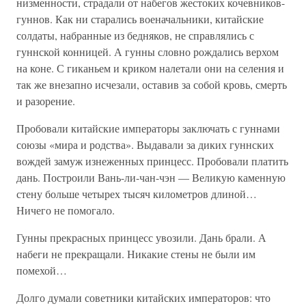
низменности, страдали от набегов жестоких кочевников-
гуннов. Как ни старались военачальники, китайские
солдаты, набранные из бедняков, не справлялись с
гуннской конницей. А гунны словно рождались верхом
на коне. С гиканьем и криком налетали они на селения и
так же внезапно исчезали, оставив за собой кровь, смерть
и разорение.
Пробовали китайские императоры заключать с гуннами
союзы «мира и родства». Выдавали за диких гуннских
вождей замуж изнеженных принцесс. Пробовали платить
дань. Построили Вань-ли-чан-чэн — Великую каменную
стену больше четырех тысяч километров длиной…
Ничего не помогало.
Гунны прекрасных принцесс увозили. Дань брали. А
набеги не прекращали. Никакие стены не были им
помехой…
Долго думали советники китайских императоров: что