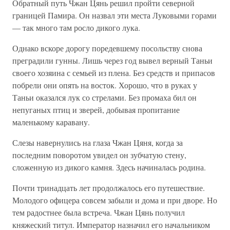
Обратный путь Чжан Цянь решил пройти северной
границей Памира. Он назвал эти места Луковыми горами
— так много там росло дикого лука.
Однако вскоре дорогу поредевшему посольству снова
преградили гунны. Лишь через год вывел верный Таньи
своего хозяина с семьей из плена. Без средств и припасов
побрели они опять на восток. Хорошо, что в руках у
Таньи оказался лук со стрелами. Без промаха бил он
непуганых птиц и зверей, добывая пропитание
маленькому каравану.
Слезы навернулись на глаза Чжан Цяня, когда за
последним поворотом увидел он зубчатую стену,
сложенную из дикого камня. Здесь начиналась родина.
Почти тринадцать лет продолжалось его путешествие.
Молодого офицера совсем забыли и дома и при дворе. Но
тем радостнее была встреча. Чжан Цянь получил
княжеский титул. Император назначил его начальником