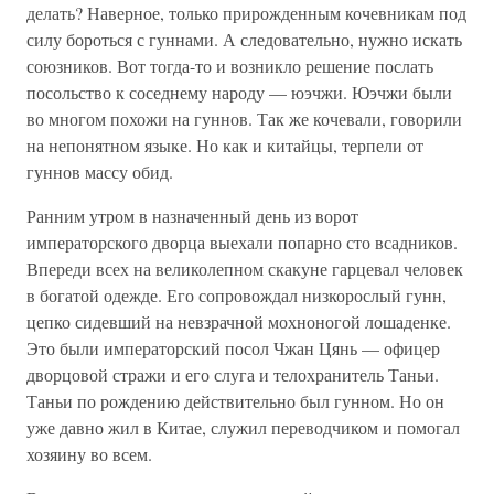
делать? Наверное, только прирожденным кочевникам под
силу бороться с гуннами. А следовательно, нужно искать
союзников. Вот тогда-то и возникло решение послать
посольство к соседнему народу — юэчжи. Юэчжи были
во многом похожи на гуннов. Так же кочевали, говорили
на непонятном языке. Но как и китайцы, терпели от
гуннов массу обид.
Ранним утром в назначенный день из ворот
императорского дворца выехали попарно сто всадников.
Впереди всех на великолепном скакуне гарцевал человек
в богатой одежде. Его сопровождал низкорослый гунн,
цепко сидевший на невзрачной мохноногой лошаденке.
Это были императорский посол Чжан Цянь — офицер
дворцовой стражи и его слуга и телохранитель Таньи.
Таньи по рождению действительно был гунном. Но он
уже давно жил в Китае, служил переводчиком и помогал
хозяину во всем.