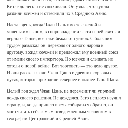
Китае до него и не слыхивали. Он узнал, что гунны
разбили юэчжей и оттеснили их в Среднюю Азию.
Настал день, когда Чжан Цянь вместе с женой и
маленьким сыном, в сопровождении части своей свиты и
верного Таньи, все-таки бежал от гуннов. С большим
трудом разыскал он, переходя от одного народа к
другому, вождя юэчжей и предложил ему военный союз
от имени своего императора. Но юэчжи и слышать не
хотели о новой войне. Вот торговать — это дело другое.
И они рассказывали Чжан Цяню о древних торговых
путях, которые проходили севернее и южнее Тянь-Шаня.
Целый год ждал Чжан Цянь, не переменит ли упрямый
вождь своего решения. Не дождался. Зато неплохо изучил
страну, и, когда пришло время собираться обратно, он
мог считать себя самым осведомленным человеком в
географии Центральной и Средней Азии.