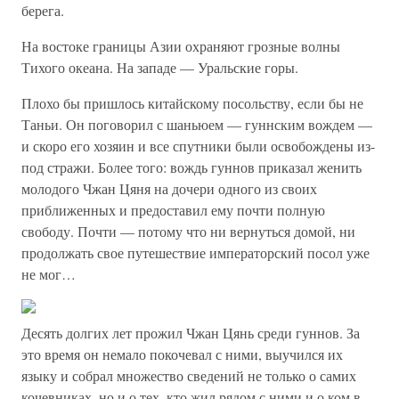
берега.
На востоке границы Азии охраняют грозные волны
Тихого океана. На западе — Уральские горы.
Плохо бы пришлось китайскому посольству, если бы не
Таньи. Он поговорил с шаньюем — гуннским вождем —
и скоро его хозяин и все спутники были освобождены из-
под стражи. Более того: вождь гуннов приказал женить
молодого Чжан Цяня на дочери одного из своих
приближенных и предоставил ему почти полную
свободу. Почти — потому что ни вернуться домой, ни
продолжать свое путешествие императорский посол уже
не мог…
Десять долгих лет прожил Чжан Цянь среди гуннов. За
это время он немало покочевал с ними, выучился их
языку и собрал множество сведений не только о самих
кочевниках, но и о тех, кто жил рядом с ними и о ком в