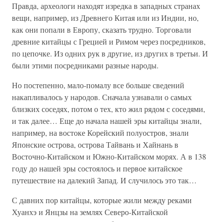
Правда, археологи находят изредка в западных странах
вещи, например, из Древнего Китая или из Индии, но,
как они попали в Европу, сказать трудно. Торговали
древние китайцы с Грецией и Римом через посредников,
по цепочке. Из одних рук в другие, из других в третьи. И
были этими посредниками разные народы.
Но постепенно, мало-помалу все больше сведений
накапливалось у народов. Сначала узнавали о самых
близких соседях, потом о тех, кто жил рядом с соседями,
и так далее… Еще до начала нашей эры китайцы знали,
например, на востоке Корейский полуостров, знали
Японские острова, острова Тайвань и Хайнань в
Восточно-Китайском и Южно-Китайском морях. А в 138
году до нашей эры состоялось и первое китайское
путешествие на далекий Запад. И случилось это так…
С давних пор китайцы, которые жили между реками
Хуанхэ и Янцзы на землях Северо-Китайской