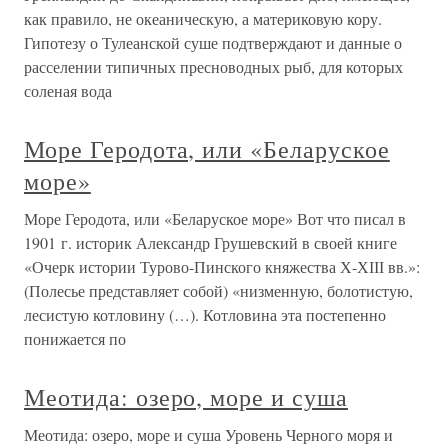
как правило, не океаническую, а материковую кору.
Гипотезу о Тулеанской суше подтверждают и данные о
расселении типичных пресноводных рыб, для которых
соленая вода
Море Геродота, или «Беларуское
море»
Море Геродота, или «Беларуское море» Вот что писал в
1901 г. историк Александр Грушевский в своей книге
«Очерк истории Турово-Пинского княжества Х-ХІІІ вв.»:
(Полесье представляет собой) «низменную, болотистую,
лесистую котловину (…). Котловина эта постепенно
понижается по
Меотида: озеро, море и суша
Меотида: озеро, море и суша Уровень Черного моря и