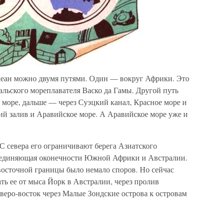
кеан можно двумя путями. Один — вокруг Африки. Это
альского мореплавателя Васко да Гамы. Другой путь
е море, дальше — через Суэцкий канал, Красное море и
ий залив и Аравийское море. А Аравийское море уже и
С севера его ограничивают берега Азиатского
соединяющая оконечности Южной Африки и Австралии.
восточной границы было немало споров. Но сейчас
ть ее от мыса Йорк в Австралии, через пролив
веро-восток через Малые Зондские острова к островам