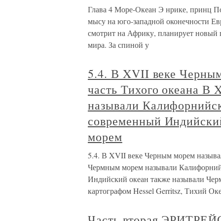
Глава 4 Море-Океан Э нрике, принц П
мысу на юго-западной оконечности Ев
смотрит на Африку, планирует новый п
мира. За спиной у
5.4. В XVII веке Черн
часть Тихого океана В 
называли Калифорнийски
современный Индийски
морем
5.4. В XVII веке Черным морем называ
Чермным морем называли Калифорнийс
Индийский океан также называли Чер
картографом Hessel Gerritsz, Тихий Ок
Часть вторая ЭРИТР