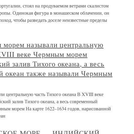
ортугалии, стоял на продуваемом ветрами скалистом
ропы. Одинокая фигура в монашеском облачении, он
оход, чтобы разведать доселе неизвестные пределы
ым морем называли центральную
XVIII веке Чермным морем
й залив Тихого океана, а весь
й океан также называли Чермным
ли центральную часть Тихого океана В XVIII веке
кий залив Тихого океана, а весь современный
мным морем На карте 1622–1634 годов, нарисованной
еан
ЕЙСКОЕ МОРЕ — ИНДИЙСКИЙ