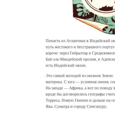
Попасть из Атлантики в Индийский о
путь жестокого и бесстрашного португ
короче: через Гибралтар в Средиземно
Баб-эль-Мандебский пролив, в Аденск
есть Индийский океан.
Это самый молодой из океанов Земли. 
материка. С юга — условная линия, 
На западе — Африка, а вот по поводу 
вроде бы договорились географы счита
Торреса, Новую Гвинею и дальше на се
Ява, Суматра и городу Сингапуру.