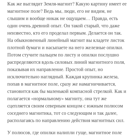
Как же выглядит Земля-магнит? Какую картину имеет ее
магнитное поле? Ведь мы, люди, его не видим, не
слышим и вообще никак не ощущаем… Правда, есть
один очень древний опыт. Он такой старый, что даже
неизвестно, кто его проделал первым. Делается он так.
На обыкновенный линейный магнит вы кладете листок
плотной бумаги и насыпаете на него железные опилки.
Потом стучите пальцем по листу и опилки послушно
распределяются вдоль силовых линий магнитного поля,
показывая их направление. Простой опыт, но
исключительно наглядный. Каждая крупинка железа,
попав в магнитное поле, сразу же намагничивается,
становится как бы маленькой компасной стрелкой. Как и
полагается «нормальному» магниту, она тут же
сцепляется своим северным концом с южным полюсом
соседнего магнитика, тот со следующим и так далее,
располагаясь по направлению действия магнитных сил.
У полюсов, где опилки налипли гуще, магнитное поле