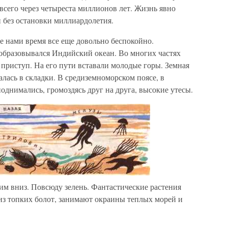
всего через четыреста миллионов лет. Жизнь явно
 без остановки миллиардолетия.
 нами время все еще довольно беспокойно.
 образовывался Индийский океан. Во многих частях
приступ. На его пути вставали молодые горы. Земная
алась в складки. В средиземноморском поясе, в
днимались, громоздясь друг на друга, высокие утесы.
м вниз. Повсюду зелень. Фантастические растения
з топких болот, занимают окраины теплых морей и