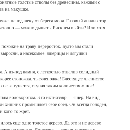
онятные толстые стволы без древесины, каждый с
ев на макушке.
же, неподалеку от берега моря. Газовый анализатор
статочно — можно дышать. Рискнем выйти? Или хотя
 похожие на траву-переросток. Будто мы стали
 выросли, а насекомые, ящерицы и лягушки
ся. А из-под камня, с легкостью отвалив солидный
 скорее стоножка, тысяченожка! Блестящее членистое
ко не запутается, ступая таким количеством ног!
рутым водоворотом. Это ихтиозавр — ящер. На вид —
ой хищник промышляет себе обед. Он всегда голоден,
и кого-то жрет.
лось еще одно толстое дерево. Да это и не дерево
охожая на птичью. Динозавр — король юрского и