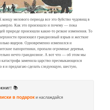
 концу мелового периода все это буйство чудовищ в
вымерло. Как это произошло и почему — пока
ей природе произошли какие-то резкие изменения. То
оверхности произошел грандиозный взрыв и жесткие
только ящеров. Одновременно изменился и
антские папоротники, пропали огромные деревья,
ельно нечто грандиозное. А вот что — об этом мы
ая катастрофа заменила царство пресмыкающихся
о я и предлагаю сделать следующую, шестую,
книг! 📚
писки в подарок
и наслаждайся