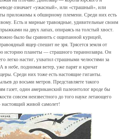
реводе означает «ужасный», или «страшный», или
еты приложимы к обширному племени. Среди них есть
вому. Есть и мирные травоядные, удивительные своим
прыжками на двух лапах, опираясь на толстый хвост.
 можно было бы сравнить с ощипанной курицей,
авоядный ящер спешит не зря. Трясется земля от
сю историю планеты — страшного тираннозавра. Он
его легко настиг, ухватил страшными челюстями за
 А в небе, поднимая ветер, уже парят и кричат
еры. Среди них тоже есть настоящие гиганты.
льев до восьми метров. Представляете такого
ям газет, один американский палеонтолог вроде бы
кости совсем неизвестного до того науке летающего
— настоящий живой самолет!