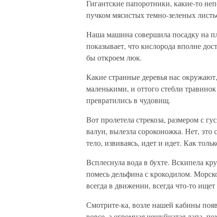
Гигантские папоротники, какие-то неп
пучком мясистых темно-зеленых листь
Наша машина совершила посадку на пля
показывает, что кислорода вполне до
бы откроем люк.
Какие странные деревья нас окружают,
маленькими, и оттого стебли травинок
превратились в чудовищ.
Вот пролетела стрекоза, размером с гу
валун, вылезла сороконожка. Нет, это
тело, извиваясь, идет и идет. Как толь
Всплеснула вода в бухте. Вскипела к
помесь дельфина с крокодилом. Морск
всегда в движении, всегда что-то ищет 
Смотрите-ка, возле нашей кабины появи
вовсе, а огромная чешуйчатая лапа, п