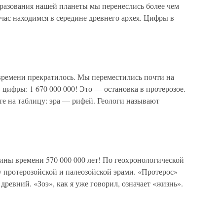
бразования нашей планеты мы перенеслись более чем
йчас находимся в середине древнего архея. Цифры в
времени прекратилось. Мы переместились почти на
 цифры: 1 670 000 000! Это — остановка в протерозое.
е на таблицу: эра — рифей. Геологи называют
ины времени 570 000 000 лет! По геохронологической
 протерозойской и палеозойской эрами. «Протерос»
ревний. «Зоэ», как я уже говорил, означает «жизнь».