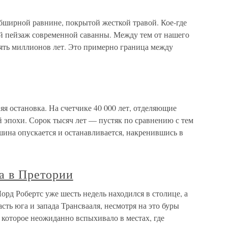
бширной равнине, покрытой жесткой травой. Кое-где
й пейзаж современной саванны. Между тем от нашего
пять миллионов лет. Это примерно граница между
яя остановка. На счетчике 40 000 лет, отделяющие
 эпохи. Сорок тысяч лет — пустяк по сравнению с тем
ина опускается и останавливается, накренившись в
а в Претории
орд Робертс уже шесть недель находился в столице, а
ть юга и запада Трансвааля, несмотря на это буры
 которое неожиданно вспыхивало в местах, где