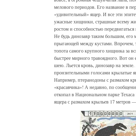
мелового периодов. Его название в пе
«удивительный» ящер. И все эти эпит
ужасные хищники, страшные всему жи
ростом и способностью передвигаться 
Не будь динозавр таким большим, его
прыгающей между кустами. Впрочем, тр
топота самого крупного хищника за в
быстрее мирного травоядного. Вот он 
шею. Льется кровь, динозавр на земле.
пронзительными голосами крылатые ящ
Например, птеранодоны с размахом кры
«красавчика»! А недавно, по сообщени
откопал в Национальном парке Техаса 
ящера с размахом крыльев 17 метров 