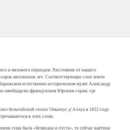
ого и мелового периодов. Расстояние от нашего
 сорок миллионов лет. Соответствующие слои земли
Парижском естественно-историческом музее Александр
 по швейцарско-французским Юрским горам, где
лил бельгийский геолог Омалиус д’Аллуа в 1822 году.
стречавшегося в этих слоях.
вок суша была «безвидна и пуста», то сейчас картина