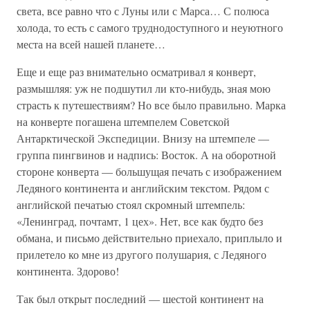
света, все равно что с Луны или с Марса… С полюса
холода, то есть с самого труднодоступного и неуютного
места на всей нашей планете…
Еще и еще раз внимательно осматривал я конверт,
размышляя: уж не подшутил ли кто-нибудь, зная мою
страсть к путешествиям? Но все было правильно. Марка
на конверте погашена штемпелем Советской
Антарктической Экспедиции. Внизу на штемпеле —
группа пингвинов и надпись: Восток. А на оборотной
стороне конверта — большущая печать с изображением
Ледяного континента и английским текстом. Рядом с
английской печатью стоял скромный штемпель:
«Ленинград, почтамт, 1 цех». Нет, все как будто без
обмана, и письмо действительно приехало, приплыло и
прилетело ко мне из другого полушария, с Ледяного
континента. Здорово!
Так был открыт последний — шестой континент на