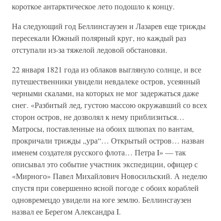
короткое антарктическое лето подошло к концу.
На следующий год Беллинсгаузен и Лазарев еще трижды
пересекали Южный полярный круг, но каждый раз
отступали из-за тяжелой ледовой обстановки.
22 января 1821 года из облаков выглянуло солнце, и все
путешественники увидели невдалеке остров, усеянный
черными скалами, на которых не мог задержаться даже
снег. «Разбитый лед, густою массою окружавший со всех
сторон остров, не дозволял к нему приблизиться…
Матросы, поставленные на обоих шлюпах по вантам,
прокричали трижды „ура“… Открытый остров… назван
именем создателя русского флота… Петра I» — так
описывал это событие участник экспедиции, офицер с
«Мирного» Павел Михайлович Новосильский. А неделю
спустя при совершенно ясной погоде с обоих кораблей
одновремецдо увидели на юге землю. Беллинсгаузен
назвал ее Берегом Александра I.