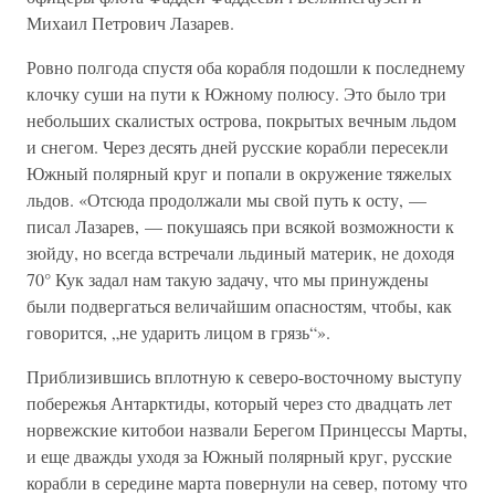
Михаил Петрович Лазарев.
Ровно полгода спустя оба корабля подошли к последнему
клочку суши на пути к Южному полюсу. Это было три
небольших скалистых острова, покрытых вечным льдом
и снегом. Через десять дней русские корабли пересекли
Южный полярный круг и попали в окружение тяжелых
льдов. «Отсюда продолжали мы свой путь к осту, —
писал Лазарев, — покушаясь при всякой возможности к
зюйду, но всегда встречали льдиный материк, не доходя
70° Кук задал нам такую задачу, что мы принуждены
были подвергаться величайшим опасностям, чтобы, как
говорится, „не ударить лицом в грязь“».
Приблизившись вплотную к северо-восточному выступу
побережья Антарктиды, который через сто двадцать лет
норвежские китобои назвали Берегом Принцессы Марты,
и еще дважды уходя за Южный полярный круг, русские
корабли в середине марта повернули на север, потому что