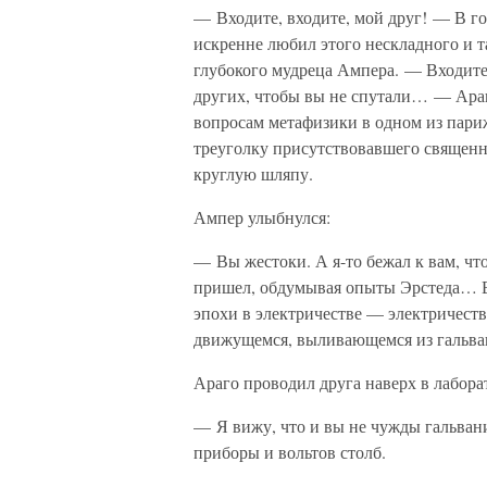
— Входите, входите, мой друг! — В го
искренне любил этого нескладного и т
глубокого мудреца Ампера. — Входите 
других, чтобы вы не спутали… — Араг
вопросам метафизики в одном из пари
треуголку присутствовавшего священн
круглую шляпу.
Ампер улыбнулся:
— Вы жестоки. А я-то бежал к вам, чт
пришел, обдумывая опыты Эрстеда… Вы
эпохи в электричестве — электричеств
движущемся, выливающемся из гальва
Араго проводил друга наверх в лабора
— Я вижу, что и вы не чужды гальван
приборы и вольтов столб.