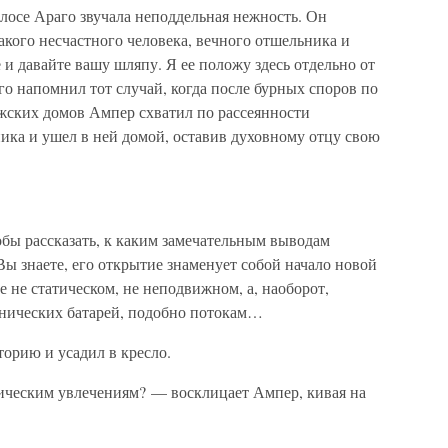
лосе Араго звучала неподдельная нежность. Он
акого несчастного человека, вечного отшельника и
и давайте вашу шляпу. Я ее положу здесь отдельно от
о напомнил тот случай, когда после бурных споров по
жских домов Ампер схватил по рассеянности
ика и ушел в ней домой, оставив духовному отцу свою
обы рассказать, к каким замечательным выводам
 знаете, его открытие знаменует собой начало новой
е не статическом, не неподвижном, а, наоборот,
нических батарей, подобно потокам…
торию и усадил в кресло.
ическим увлечениям? — восклицает Ампер, кивая на