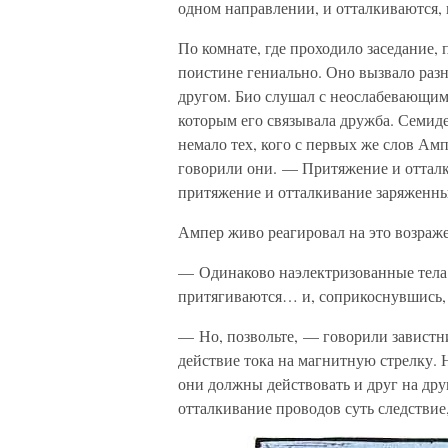
одном направлении, и отталкиваются
По комнате, где проходило заседание,
поистине гениально. Оно вызвало раз
другом. Био слушал с неослабевающим 
которым его связывала дружба. Семиде
немало тех, кого с первых же слов Ам
говорили они. — Притяжение и отталк
притяжение и отталкивание заряженны
Ампер живо реагировал на это возраж
— Одинаково наэлектризованные тела 
притягиваются… и, соприкоснувшись, 
— Но, позвольте, — говорили завистн
действие тока на магнитную стрелку. Н
они должны действовать и друг на дру
отталкивание проводов суть следствие