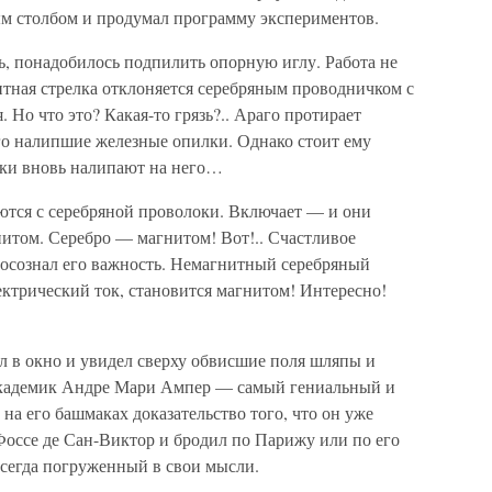
ым столбом и продумал программу экспериментов.
ь, понадобилось подпилить опорную иглу. Работа не
итная стрелка отклоняется серебряным проводничком с
. Но что это? Какая-то грязь?.. Араго протирает
го налипшие железные опилки. Однако стоит ему
лки вновь налипают на него…
ются с серебряной проволоки. Включает — и они
гнитом. Серебро — магнитом! Вот!.. Счастливое
е осознал его важность. Немагнитный серебряный
ектрический ток, становится магнитом! Интересно!
л в окно и увидел сверху обвисшие поля шляпы и
академик Андре Мари Ампер — самый гениальный и
на его башмаках доказательство того, что он уже
Фоссе де Сан-Виктор и бродил по Парижу или по его
 всегда погруженный в свои мысли.