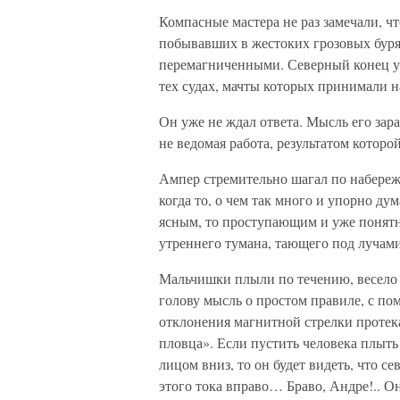
Компасные мастера не раз замечали, ч
побывавших в жестоких грозовых буря
перемагниченными. Северный конец ук
тех судах, мачты которых принимали н
Он уже не ждал ответа. Мысль его зар
не ведомая работа, результатом котор
Ампер стремительно шагал по набережн
когда то, о чем так много и упорно дум
ясным, то проступающим и уже понятн
утреннего тумана, тающего под лучами
Мальчишки плыли по течению, весело 
голову мысль о простом правиле, с п
отклонения магнитной стрелки протек
пловца». Если пустить человека плыть
лицом вниз, то он будет видеть, что с
этого тока вправо… Браво, Андре!.. Он