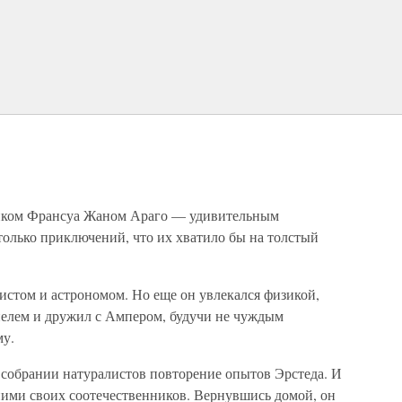
ником Франсуа Жаном Араго — удивительным
только приключений, что их хватило бы на толстый
зистом и астрономом. Но еще он увлекался физикой,
енелем и дружил с Ампером, будучи не чуждым
му.
 собрании натуралистов повторение опытов Эрстеда. И
ними своих соотечественников. Вернувшись домой, он