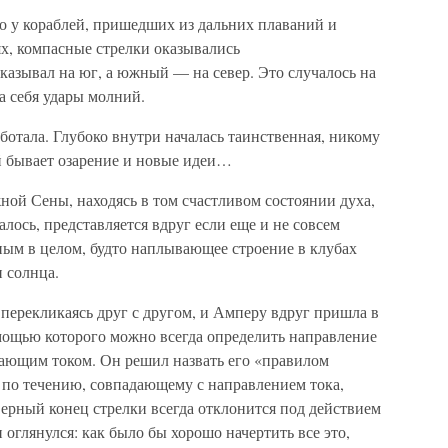
то у кораблей, пришедших из дальних плаваний и
х, компасные стрелки оказывались
азывал на юг, а южный — на север. Это случалось на
а себя удары молний.
аботала. Глубоко внутри началась таинственная, никому
ой бывает озарение и новые идеи…
ой Сены, находясь в том счастливом состоянии духа,
алось, представляется вдруг если еще и не совсем
ым в целом, будто наплывающее строение в клубах
 солнца.
перекликаясь друг с другом, и Амперу вдруг пришла в
омощью которого можно всегда определить направление
ающим током. Он решил назвать его «правилом
 по течению, совпадающему с направлением тока,
еверный конец стрелки всегда отклонится под действием
 оглянулся: как было бы хорошо начертить все это,