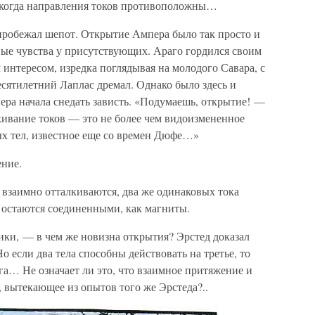
, когда направления токов противоположны…
 пробежал шепот. Открытие Ампера было так просто и
ные чувства у присутствующих. Араго гордился своим
интересом, изредка поглядывая на молодого Савара, с
сятилетний Лаплас дремал. Однако было здесь и
пера начала снедать зависть. «Подумаешь, открытие! —
ивание токов — это не более чем видоизмененное
х тел, известное еще со времен Дюфе…»
ение.
взаимно отталкиваются, два же одинаковых тока
остаются соединенными, как магниты.
ики, — в чем же новизна открытия? Эрстед доказал
о если два тела способны действовать на третье, то
га… Не означает ли это, что взаимное притяжение и
, вытекающее из опытов того же Эрстеда?..