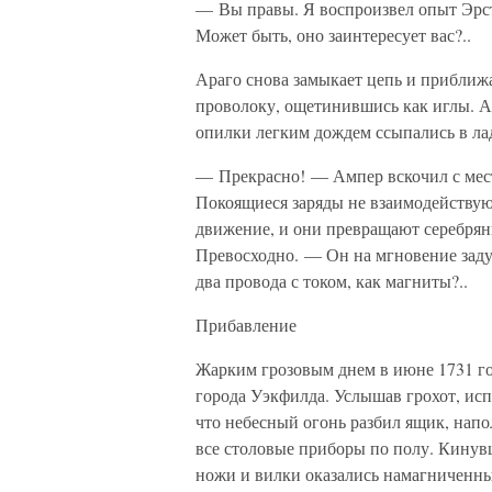
— Вы правы. Я воспроизвел опыт Эрсте
Может быть, оно заинтересует вас?..
Араго снова замыкает цепь и приближ
проволоку, ощетинившись как иглы. А
опилки легким дождем ссыпались в л
— Прекрасно! — Ампер вскочил с места
Покоящиеся заряды не взаимодействую
движение, и они превращают серебря
Превосходно. — Он на мгновение заду
два провода с током, как магниты?..
Прибавление
Жарким грозовым днем в июне 1731 го
города Уэкфилда. Услышав грохот, ис
что небесный огонь разбил ящик, нап
все столовые приборы по полу. Кинув
ножи и вилки оказались намагничен