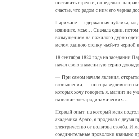
поставить стрелки, определить напра
счастье, что рядом с ним его черная д
Парижане — сдержанная публика, когда
извините, мсье… Сначала один, потом 
возмущением на пожилого дурно одето
мелом заднюю стенку чьей-то черной к
18 сентября 1820 года на заседании 
начал свою знаменитую серию докладо
— При самом начале явления, открыты
возвышении, — по справедливости наз
которых хочу говорить я, магнит не уч
название электродинамических…
Первый опыт, на который меня подтол
академика Араго, я проделал с двумя 
электричество от вольтова столба. И м
соединительные проволоки взаимно пр