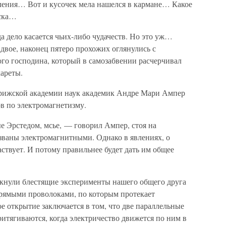
вления… Вот и кусочек мела нашелся в кармане… Какое
оска…
 дело касается чьих-либо чудачеств. Но это уж…
двое, наконец пятеро прохожих оглянулись с
го господина, который в самозабвении расчерчивал
ареты.
Парижской академии наук академик Андре Мари Ампер
в по электромагнетизму.
е Эрстедом, мсье, — говорил Ампер, стоя на
ваны электромагнитными. Однако в явлениях, о
аствует. И потому правильнее будет дать им общее
кнули блестящие эксперименты нашего общего друга
прямыми проволоками, по которым протекает
ое открытие заключается в том, что две параллельные
итягиваются, когда электричество движется по ним в