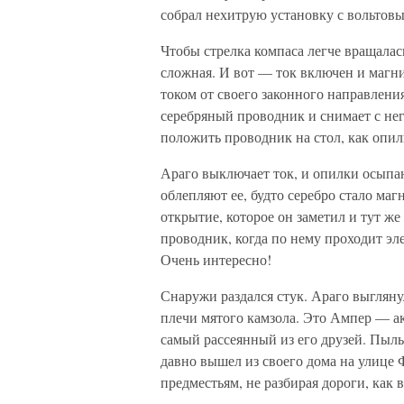
собрал нехитрую установку с вольтов
Чтобы стрелка компаса легче вращалас
сложная. И вот — ток включен и магн
током от своего законного направления
серебряный проводник и снимает с не
положить проводник на стол, как опи
Араго выключает ток, и опилки осыпа
облепляют ее, будто серебро стало ма
открытие, которое он заметил и тут ж
проводник, когда по нему проходит эл
Очень интересно!
Снаружи раздался стук. Араго выгляну
плечи мятого камзола. Это Ампер — 
самый рассеянный из его друзей. Пыль 
давно вышел из своего дома на улице 
предместьям, не разбирая дороги, как