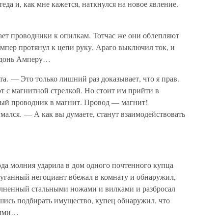
да и, как мне кажется, наткнулся на новое явление.
ает проводники к опилкам. Тотчас же они облепляют
мпер протянул к цепи руку, Араго выключил ток, и
адонь Амперу…
. — Это только лишний раз доказывает, что я прав.
т с магнитной стрелкой. Но стоит им прийти в
ный проводник в магнит. Провод — магнит!
мался. — А как вы думаете, станут взаимодействовать
да молния ударила в дом одного почтенного купца
пуганный негоциант вбежал в комнату и обнаружил,
олненный стальными ножами и вилками и разбросал
шись подбирать имущество, купец обнаружил, что
ными…