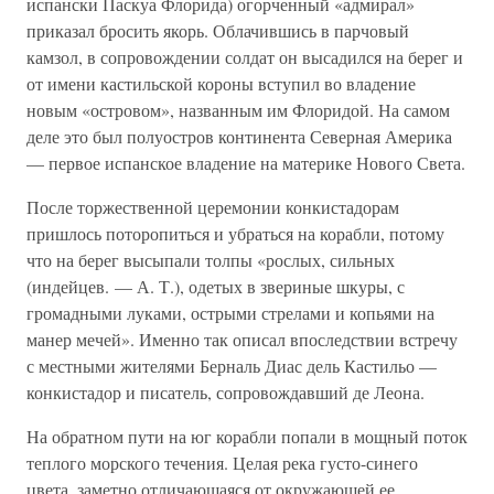
испански Паскуа Флорида) огорченный «адмирал»
приказал бросить якорь. Облачившись в парчовый
камзол, в сопровождении солдат он высадился на берег и
от имени кастильской короны вступил во владение
новым «островом», названным им Флоридой. На самом
деле это был полуостров континента Северная Америка
— первое испанское владение на материке Нового Света.
После торжественной церемонии конкистадорам
пришлось поторопиться и убраться на корабли, потому
что на берег высыпали толпы «рослых, сильных
(индейцев. — А. Т.), одетых в звериные шкуры, с
громадными луками, острыми стрелами и копьями на
манер мечей». Именно так описал впоследствии встречу
с местными жителями Берналь Диас дель Кастильо —
конкистадор и писатель, сопровождавший де Леона.
На обратном пути на юг корабли попали в мощный поток
теплого морского течения. Целая река густо-синего
цвета, заметно отличающаяся от окружающей ее