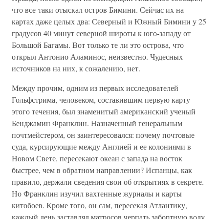
что все-таки отыскал остров Бимини. Сейчас их на
картах даже целых два: Северный и Южный Бимини у 25
градусов 40 минут северной широты к юго-западу от
Большой Багамы. Вот только те ли это острова, что
открыл Антонио Аламинос, неизвестно. Чудесных
источников на них, к сожалению, нет.
Между прочим, одним из первых исследователей
Гольфстрима, человеком, составившим первую карту
этого течения, был знаменитый американский ученый
Бенджамин Франклин. Назначенный генеральным
почтмейстером, он заинтересовался: почему почтовые
суда, курсирующие между Англией и ее колониями в
Новом Свете, пересекают океан с запада на восток
быстрее, чем в обратном направлении? Испанцы, как
правило, держали сведения свои об открытиях в секрете.
Но Франклин изучил вахтенные журналы и карты
китобоев. Кроме того, он сам, пересекая Атлантику,
каждый день заставлял матросов черпать забортную воду