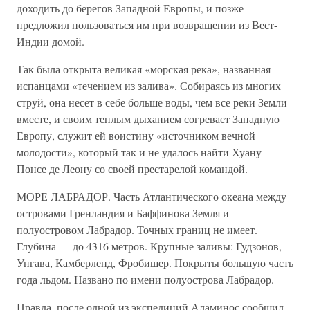
доходить до берегов Западной Европы, и позже
предложил пользоваться им при возвращении из Вест-
Индии домой.
Так была открыта великая «морская река», названная
испанцами «течением из залива». Собираясь из многих
струй, она несет в себе больше воды, чем все реки Земли
вместе, и своим теплым дыханием согревает Западную
Европу, служит ей воистину «источником вечной
молодости», который так и не удалось найти Хуану
Понсе де Леону со своей престарелой командой.
МОРЕ ЛАБРАДОР. Часть Атлантического океана между
островами Гренландия и Баффинова Земля и
полуостровом Лабрадор. Точных границ не имеет.
Глубина — до 4316 метров. Крупные заливы: Гудзонов,
Унгава, Камберленд, Фробишер. Покрыты большую часть
года льдом. Названо по имени полуострова Лабрадор.
Правда, после одной из экспедиций Аламинос сообщил,