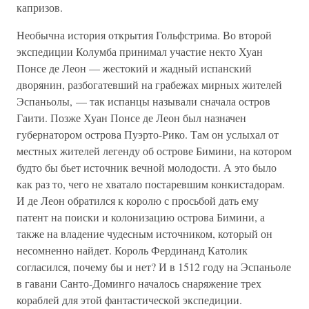
капризов.
Необычна история открытия Гольфстрима. Во второй
экспедиции Колумба принимал участие некто Хуан
Понсе де Леон — жестокий и жадный испанский
дворянин, разбогатевший на грабежах мирных жителей
Эспаньолы, — так испанцы называли сначала остров
Гаити. Позже Хуан Понсе де Леон был назначен
губернатором острова Пуэрто-Рико. Там он услыхал от
местных жителей легенду об острове Бимини, на котором
будто бы бьет источник вечной молодости. А это было
как раз то, чего не хватало постаревшим конкистадорам.
И де Леон обратился к королю с просьбой дать ему
патент на поиски и колонизацию острова Бимини, а
также на владение чудесным источником, который он
несомненно найдет. Король Фердинанд Католик
согласился, почему бы и нет? И в 1512 году на Эспаньоле
в гавани Санто-Доминго началось снаряжение трех
кораблей для этой фантастической экспедиции.