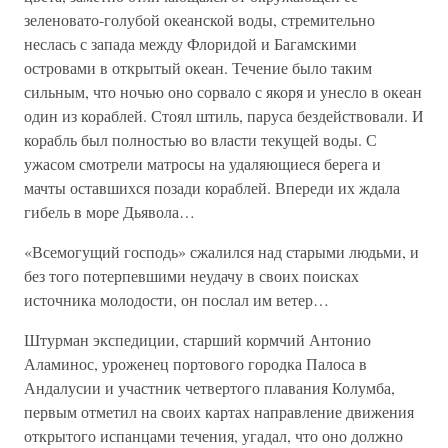
зеленовато-голубой океанской воды, стремительно
неслась с запада между Флоридой и Багамскими
островами в открытый океан. Течение было таким
сильным, что ночью оно сорвало с якоря и унесло в океан
один из кораблей. Стоял штиль, паруса бездействовали. И
корабль был полностью во власти текущей воды. С
ужасом смотрели матросы на удаляющиеся берега и
мачты оставшихся позади кораблей. Впереди их ждала
гибель в море Дьявола…
«Всемогущий господь» сжалился над старыми людьми, и
без того потерпевшими неудачу в своих поисках
источника молодости, он послал им ветер…
Штурман экспедиции, старший кормчий Антонио
Аламинос, уроженец портового городка Палоса в
Андалусии и участник четвертого плавания Колумба,
первым отметил на своих картах направление движения
открытого испанцами течения, угадал, что оно должно