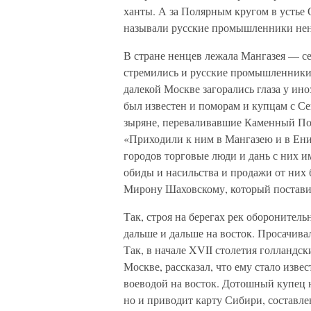
ханты. А за Полярным кругом в устье
называли русские промышленники нен
В стране ненцев лежала Мангазея — с
стремились и русские промышленники 
далекой Москве загорались глаза у ин
был известен и поморам и купцам с Се
зыряне, переваливавшие Каменный Поя
«Приходили к ним в Мангазею и в Ен
городов торговые люди и дань с них и
обиды и насильства и продажи от них
Мирону Шаховскому, который поставил
Так, строя на берегах рек оборонитель
дальше и дальше на восток. Просачива
Так, в начале XVII столетия голландс
Москве, рассказал, что ему стало изв
воеводой на восток. Дотошный купец н
но и приводит карту Сибири, составл