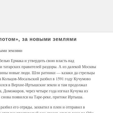
лотом», за новыми землями
выми землями
белью Ермака и утвердить свою власть над
 татарских правителей раздоры. А из далекой Москвы
чины новые люди. Шли ратники — казаки да стрельцы
а Кольцов-Мосальский разбил в 1591 году Кучумово
ился в Верхне-Иртышские земли и там продолжал
, Доможиров, через четыре года изгнал Кучума из
к снова появился на Таре-реке, притоке Иртыша.
разбил его отряды, захватил в плен и отправил в
 этот раз престарелый хан спасся, уплыв вниз по Оби.