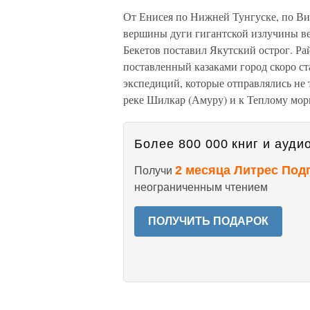
От Енисея по Нижней Тунгуске, по Вил
вершины дуги гигантской излучины ве
Бекетов поставил Якутский острог. Ра
поставленный казаками город скоро ст
экспедиций, которые отправлялись не т
реке Шилкар (Амуру) и к Теплому мор
Более 800 000 книг и аудио
2 месяца Литрес Под
Получи
неограниченным чтением
ПОЛУЧИТЬ ПОДАРОК