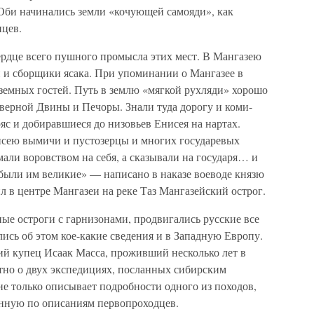
 Оби начинались земли «кочующей самояди», как
цев.
ердце всего пушного промысла этих мест. В Мангазею
и сборщики ясака. При упоминании о Мангазее в
оземных гостей. Путь в землю «мягкой рухляди» хорошо
верной Двины и Печоры. Знали туда дорогу и коми-
с и добиравшиеся до низовьев Енисея на нартах.
исею вымичи и пустозерцы и многих государевых
мали воровством на себя, а сказывали на государя… и
 были им великие» — написано в наказе воеводе князю
 в центре Мангазеи на реке Таз Мангазейский острог.
ные остроги с гарнизонами, продвигались русские все
лись об этом кое-какие сведения и в Западную Европу.
кий купец Исаак Масса, проживший несколько лет в
естно о двух экспедициях, посланных сибирским
е только описывает подробности одного из походов,
енную по описаниям первопроходцев.