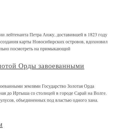
ии лейтенанта Петра Анжу, доставившей в 1823 году
создания карты Новосибирских островов, вдохновил
тельно посмотреть на примыкающий
лотой Орды завоеванными
оеванными землями Государство Золотая Орда
ая до Иртыша со столицей в городе Сарай на Волге.
улусов, объединенных под властью одного хана.
м