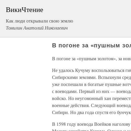
ВикиЧтение
Как люди открывали свою землю
Томилин Анатолий Николаевич
В погоне за «пушным зо
В погоне за «пушным золотом», за но
Не удалось Кучуму воспользоваться ги
Сибирскими землями. Вспыхнули среди
уже поспешали в богатые пушные вот
с воеводами. Первый из них — воевод
войско. Но неугомонный хан перемест
военные действия. Следующий воевода
Сибири. Но два года спустя его бунчу
В 1598 году воевода Воейков наголову 
Москву семейство Кучума. Однако и на