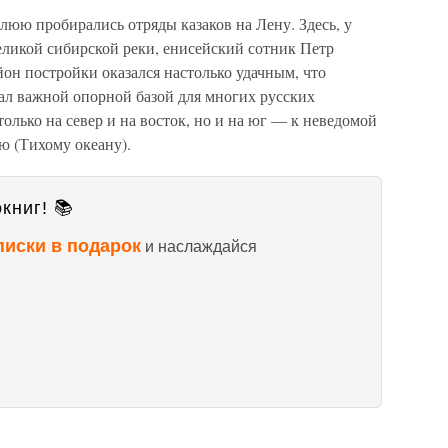
юю пробирались отряды казаков на Лену. Здесь, у
ликой сибирской реки, енисейский сотник Петр
йон постройки оказался настолько удачным, что
ал важной опорной базой для многих русских
олько на север и на восток, но и на юг — к неведомой
ю (Тихому океану).
книг! 📚
писки в подарок
и наслаждайся