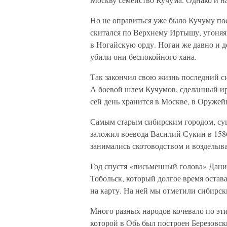
Но не оправиться уже было Кучуму по
скитался по Верхнему Иртышу, угоняя 
в Ногайскую орду. Ногаи же давно и 
убили они беспокойного хана.
Так закончил свою жизнь последний с
А боевой шлем Кучумов, сделанный и
сей день хранится в Москве, в Оружей
Самым старым сибирским городом, су
заложил воевода Василий Сукин в 1586
занимались скотоводством и возделыва
Год спустя «письменный голова» Дании
Тобольск, который долгое время оста
на карту. На ней мы отметили сибирск
Много разных народов кочевало по эт
которой в Обь был построен Березовск