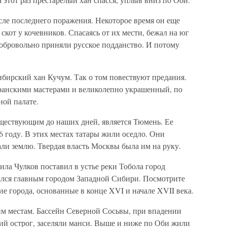
сле последнего поражения. Некоторое время он еще
скот у кочевников. Спасаясь от их мести, бежал на юг
добровольно приняли русское подданство. И потому
ибирский хан Кучум. Так о том повествуют предания.
ранскими мастерами и великолепно украшенный, по
ной палате.
ществующим до наших дней, является Тюмень. Ее
 году. В этих местах татары жили оседло. Они
ли землю. Твердая власть Москвы была им на руку.
ла Чулков поставил в устье реки Тобола город
вался главным городом Западной Сибири. Посмотрите
ие города, основанные в конце XVI и начале XVII века.
им местам. Бассейн Северной Сосьвы, при впадении
ий острог, заселяли манси. Выше и ниже по Оби жили