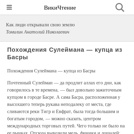
ВикиЧтение
Как люди открывали свою землю
Томилин Анатолий Николаевич
Похождения Сулеймана — купца из
Басры
Похождения Сулеймана — купца из Басры
Почтенный Сулейман — да продлит аллах его дни, как
говорилось в те времена, — был довольно зажиточным
купцом в городе Басре. А сама Басра, расположенная у
высохшего теперь рукава неподалеку от места, где
сливаются реки Тигр и Евфрат, была тогда большим и
богатым городом, — можно сказать, центром
международных торговых путей. Чего только не было на
ее рынках. Отсюда вывозили медь, финики и лошадей;