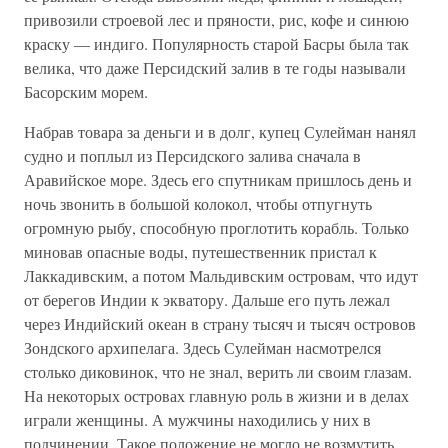
привозили строевой лес и пряности, рис, кофе и синюю
краску — индиго. Популярность старой Басры была так
велика, что даже Персидский залив в те годы называли
Басорским морем.
Набрав товара за деньги и в долг, купец Сулейман нанял
судно и поплыл из Персидского залива сначала в
Аравийское море. Здесь его спутникам пришлось день и
ночь звонить в большой колокол, чтобы отпугнуть
огромную рыбу, способную проглотить корабль. Только
миновав опасные воды, путешественник пристал к
Лаккадивским, а потом Мальдивским островам, что идут
от берегов Индии к экватору. Дальше его путь лежал
через Индийский океан в страну тысяч и тысяч островов
Зондского архипелага. Здесь Сулейман насмотрелся
столько диковинок, что не знал, верить ли своим глазам.
На некоторых островах главную роль в жизни и в делах
играли женщины. А мужчины находились у них в
подчинении. Такое положение не могло не возмутить