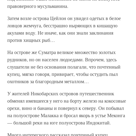
правоверного мусульманина.
Затем возле острова Цейлон он увидел одетых в белое
ловцов жемчуга, бесстрашно ныряющих в кишащую
акулами воду. Не иначе, как они знали заклинания
против хищных рыб…
На острове же Суматра великое множество золотых
рудников, но он населен людоедами. Впрочем, здесь
слушатели не без основания полагали, что почтенный
купец, мягко говоря, привирает, чтобы остудить пыл
охотников за благородным металлом…
У жителей Никобарских островов путешественник
обменял имевшееся у него на борту железо на кокосовые
орехи, вино и бананы и повернул к северу. Он побывал
на полуострове Малакка и бросал якорь в устье Меконга
— большой реки на юге полуострова Индокитай.
Много интересного рассказал почтенный купец,