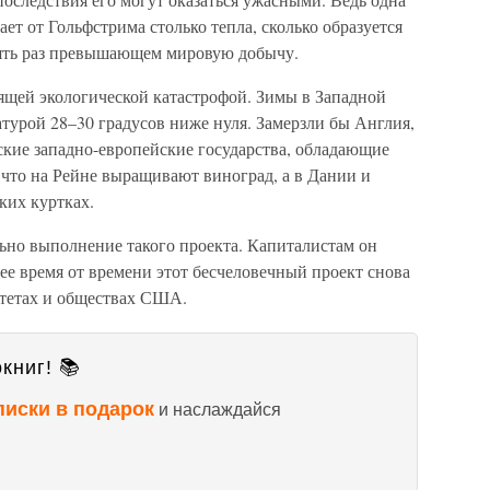
т от Гольфстрима столько тепла, сколько образуется
есять раз превышающем мировую добычу.
ящей экологической катастрофой. Зимы в Западной
турой 28–30 градусов ниже нуля. Замерзли бы Англия,
кие западно-европейские государства, обладающие
 что на Рейне выращивают виноград, а в Дании и
ких куртках.
ально выполнение такого проекта. Капиталистам он
нее время от времени этот бесчеловечный проект снова
итетах и обществах США.
книг! 📚
писки в подарок
и наслаждайся