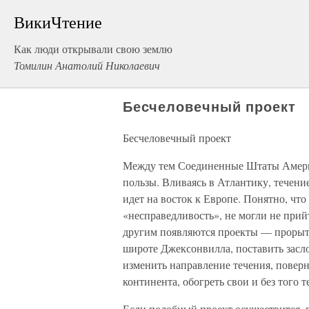
ВикиЧтение
Как люди открывали свою землю
Томилин Анатолий Николаевич
Бесчеловечный проект
Бесчеловечный проект
Между тем Соединенные Штаты Америк
пользы. Вливаясь в Атлантику, течени
идет на восток к Европе. Понятно, чт
«несправедливость», не могли не при
другим появляются проекты — прорыть
широте Джексонвилла, поставить зас
изменить направление течения, поверн
континента, обогреть свои и без того
Если подобный проект осуществится, п