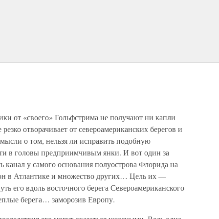
и от «своего» Гольфстрима не получают ни капли
е резко отворачивает от североамериканских берегов и
о мысли о том, нельзя ли исправить подобную
йти в головы предприимчивым янки. И вот один за
 канал у самого основания полуострова Флорида на
лон в Атлантике и множество других… Цель их —
уть его вдоль восточного берега Североамериканского
 теплые берега… заморозив Европу.
оследствия его могут оказаться ужасными. Ведь одна