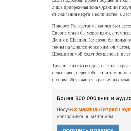
лишь прибрежная зона Франции получае
от сжигания нефти в количестве, в д
Поворот Гольфстрима явился бы насто
Европе стали бы морозными, с темпера
Дания и Швеция. Замерзли бы приморс
таким на удивление мягким климатом,
Швеции зимой ходят без шапок и в лег
Трудно сказать сегодня, насколько ре
невыгоден, нерентабелен, и тем не ме
и снова обсуждается в различных ком
Более 800 000 книг и аудио
2 месяца Литрес Под
Получи
неограниченным чтением
ПОЛУЧИТЬ ПОДАРОК