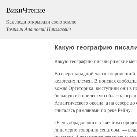
ВикиЧтение
Как люди открывали свою землю
Томилин Анатолий Николаевич
Какую географию писал
Какую географию писали римские ме
В северо-западной части современной
кельтских племен. В поисках свободн
вождя Оргеторика, выступили они в п
большую историческую область, огра
Атлантического океана, а на севере до
считалась римлянами по реке Рейну.
Очень обрадовались в «вечном городе»
лицемерно говорили сенаторы, — ведь
их земли. А там начнут угрожать и са