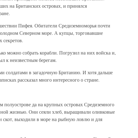
ших на Британских островах, и принялся
ране.
ешествии Пифея. Обитатели Средиземноморья почти
 холодном Северном море. А купцы, торговавшие
х секретов.
ько можно собрать корабли. Погрузил на них войска и,
л к неизвестным берегам.
ми солдатами в загадочную Британию. И хотя дальше
аписках рассказал много интересного о стране.
м полуострове да на крупных островах Средиземного
нной жизнью. Они сеяли хлеб, выращивали оливковые
и скот, выходили в море на рыбную ловлю и для