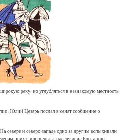
ирокую реку, но углубляться в незнакомую местность
лии, Юлий Цезарь послал в сенат сообщение о
 На севере и северо-западе одно за другим вспыхивали
менам приходили кельты, населявшие Британию.