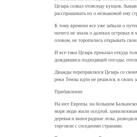
Цезарь созвал отовсюду купцов, бывав
расспрашивать их о незнакомой ему ст
К тому времени все уже забыли о пут
ничего не знали о далеких островах в
оловом, не торопились открывать свои
И все-таки Цезарь приказал откуда тол
дождавшись подходящей погоды, отплы
Дважды переправлялся Цезарь со свои
реки Темзы идти не решился, в своих з
Прибавление
На юге Европы, на большом Балканско
моря люди жили оседлой, цивилизова
деревья и виноградные лозы, разводил
торговли с соседними странами.