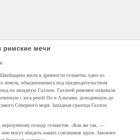
и римские мечи
чи
 Швейцарии жили в древности гельветы, одно из
ых земель, объединившись под предводительством
оход на западную Галлию. Галлией римляне называли
ниченную с юга рекой По и Альпами, доходившую до
 самого Северного моря. Западная граница Галлии
 неразумному походу гельветов. «Как же так, —
 они могут обидеть наших союзников эдуев. Завоюют
мой Римской империи».