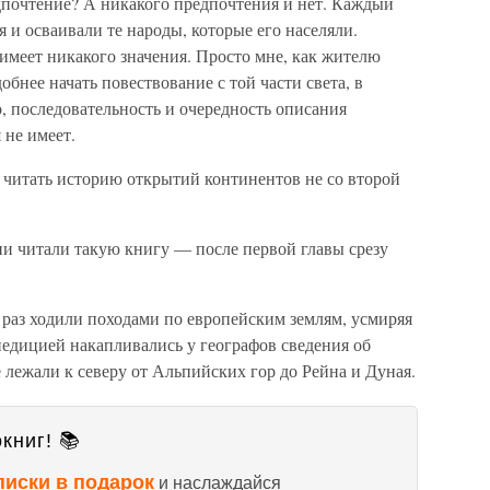
дпочтение? А никакого предпочтения и нет. Каждый
 и осваивали те народы, которые его населяли.
 имеет никакого значения. Просто мне, как жителю
бнее начать повествование с той части света, в
о, последовательность и очередность описания
 не имеет.
 читать историю открытий континентов не со второй
и читали такую книгу — после первой главы срезу
 раз ходили походами по европейским землям, усмиряя
педицией накапливались у географов сведения об
 лежали к северу от Альпийских гор до Рейна и Дуная.
книг! 📚
писки в подарок
и наслаждайся