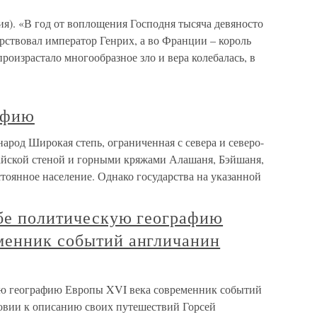
я). «В год от воплощения Господня тысяча девяносто
арствовал император Генрих, а во Франции – король
роизрастало многообразное зло и вера колебалась, в
рафию
народ Широкая степь, ограниченная с севера и северо-
тайской стеной и горными кряжами Алашаня, Бэйшаня,
тоянное население. Однако государства на указанной
ебе политическую географию
менник событий англичанин
кую географию Европы XVI века современник событий
овии к описанию своих путешествий Горсей