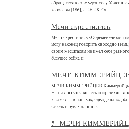
обращается к сэру Фрэнсису Уолсинге
королевы [186], с. 46–48. Он
Мечи скрестились
Мечи скрестились «Обремененный тяж
могу наконец говорить свободно.Немц
своим масштабам не имел себе равного 
будущее рейха и
МЕЧИ КИММЕРИЙЦЕ
МЕЧИ КИММЕРИЙЦЕВ Киммерийцы… Их
На них несутся во весь опор лихие вса
казаков — в папахах, одежде наподоб
сабель в руках длинные
5. МЕЧИ КИММЕРИЙ