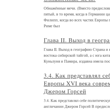
Обнажённые мечи. (Вместо предислови
пятый, в то время, когда в Германии ц
Филипп, когда во всех частях Европы п
Риме был
Глава II. Выход в геог
Глава II. Выход в географию Страна и 
востока сибирской тайгой, а с юга ки
Куньлуня и Памира, издавна имела пос
3.4. Как представлял с
Европы XVI века совре
Джером Горсей
3.4. Как представлял себе политичес
англичанин Джером Горсей В предисл