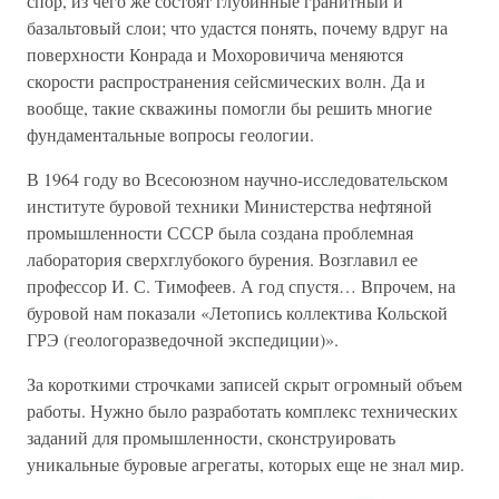
спор, из чего же состоят глубинные гранитный и
базальтовый слои; что удастся понять, почему вдруг на
поверхности Конрада и Мохоровичича меняются
скорости распространения сейсмических волн. Да и
вообще, такие скважины помогли бы решить многие
фундаментальные вопросы геологии.
В 1964 году во Всесоюзном научно-исследовательском
институте буровой техники Министерства нефтяной
промышленности СССР была создана проблемная
лаборатория сверхглубокого бурения. Возглавил ее
профессор И. С. Тимофеев. А год спустя… Впрочем, на
буровой нам показали «Летопись коллектива Кольской
ГРЭ (геологоразведочной экспедиции)».
За короткими строчками записей скрыт огромный объем
работы. Нужно было разработать комплекс технических
заданий для промышленности, сконструировать
уникальные буровые агрегаты, которых еще не знал мир.