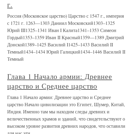
г.
Россия (Московское царство) Царство с 1547 г., империя
с 1721 г. 1263—1303 Даниил Московский1303–1325
Юрий III1325–1341 Иван I Калита1341–1353 Симеон
Гордый1353–1359 Иван II Красный1359—1389 Дмитрий
Донской1389–1425 Василий I1425–1433 Василий II
Темный1434–1434 Юрий Галицкий1434–1446 Василий II
Темный
Глава 1 Начало армии: Древнее
царство и Среднее царство
Глава 1 Начало армии: Древнее царство и Среднее
царство Начало цивилизации это Египет, Шумер, Китай,
Индия. Именно там мы находим следы древних и
величественных храмов и зданий, что свидетельствуют о
высоком уровне развития древних народов, что оставили
для нас эти