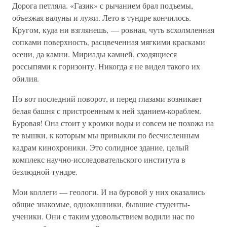
Дорога петляла. «Газик» с рычанием брал подъемы,
объезжая валуны и лужи. Лето в тундре кончилось.
Кругом, куда ни взглянешь, — ровная, чуть всхолмленная
сопками поверхность, расцвеченная мягкими красками
осени, да камни. Мириады камней, сходящиеся
россыпями к горизонту. Никогда я не видел такого их
обилия.
Но вот последний поворот, и перед глазами возникает
белая башня с пристроенным к ней зданием-кораблем.
Буровая! Она стоит у кромки воды и совсем не похожа на
те вышки, к которым мы привыкли по бесчисленным
кадрам кинохроники. Это солидное здание, целый
комплекс научно-исследовательского института в
безлюдной тундре.
Мои коллеги — геологи. И на буровой у них оказались
общие знакомые, однокашники, бывшие студенты-
ученики. Они с таким удовольствием водили нас по