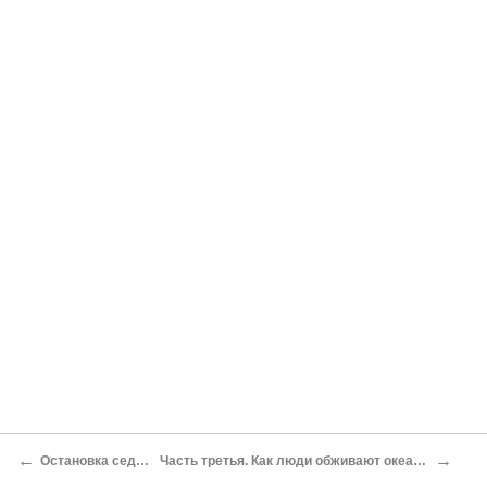
←
→
Остановка седьмая
Часть третья. Как люди обживают океаны Земли