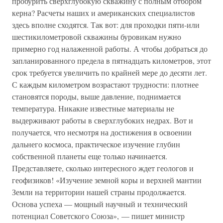
пробурить сверхглубокую скважину с полным отбором
керна? Расчеты наших и американских специалистов
здесь вполне сходятся. Так вот: для проходки пяти-или
шестикилометровой скважины буровикам нужно
примерно год налаженной работы. А чтобы добраться до
запланированного предела в пятнадцать километров, этот
срок требуется увеличить по крайней мере до десяти лет.
С каждым километром возрастают трудности: плотнее
становятся породы, выше давление, поднимается
температура. Никакие известные материалы не
выдерживают работы в сверхглубоких недрах. Вот и
получается, что несмотря на достижения в освоении
дальнего космоса, практическое изучение глубин
собственной планеты еще только начинается.
Представляете, сколько интересного ждет геологов и
геофизиков! «Изучение земной коры и верхней мантии
Земли на территории нашей страны продолжается.
Основа успеха — мощный научный и технический
потенциал Советского Союза», — пишет министр