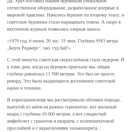
Да, Урал поставил нашим буровикам уникальное
отечественное оборудование, разработанное впервые в
мировой практике. Началось бурение по второму этапу, и
советские буровики стали наращивать темпы. А скоро в
вахтенном журнале появилась озорная запись:
«1979 год. 6 июня, 20 час. 35 мин. Глубина 9583 метра.
„Берта Роджерс“, чао, гуд бай!»
С этой минуты советская сверхглубокая стала лидером. И
к тому дню, когда на буровую приехали мы, общая
глубина равнялась 11 500 метрам. Это был не просто
рекорд. Это было выдающееся достижение советской
науки и техники.
В кернохранилище мы рассматривали обломки породы,
вынутой из забоя на разных горизонтах: вот жильный
кварц с глубины 10 000 метров, а вот слюдистый
амфиболит с гранатом и кварцем, с полевошпатовой
прослойкой и с вкраплениями халькопирита…