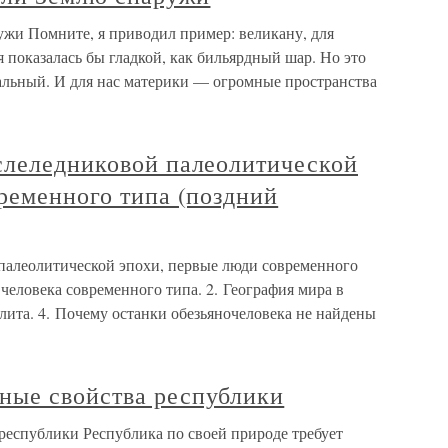
ужи Помните, я приводил пример: великану, для
я показалась бы гладкой, как бильярдный шар. Но это
мальный. И для нас материки — огромные пространства
слеледниковой палеолитической
ременного типа (поздний
палеолитической эпохи, первые люди современного
 человека современного типа. 2. География мира в
олита. 4. Почему останки обезьяночеловека не найдены
ные свойства республики
еспублики Республика по своей природе требует