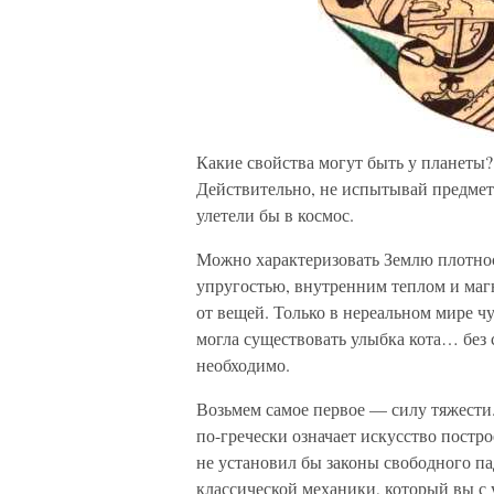
Какие свойства могут быть у планеты?
Действительно, не испытывай предмет
улетели бы в космос.
Можно характеризовать Землю плотнос
упругостью, внутренним теплом и маг
от вещей. Только в нереальном мире чу
могла существовать улыбка кота… без 
необходимо.
Возьмем самое первое — силу тяжести.
по-гречески означает искусство постр
не установил бы законы свободного п
классической механики, который вы с 