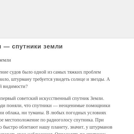
я — спутники земли
земли
ение судов было одной из самых тяжких проблем
вило, штурману требуется увидеть солнце и звезды. А
ой видимости?
я первый советский искусственный спутник Земли.
юди поняли, что спутники — неоценимые помощники
ни облака, ни туманы. В любых погодных условиях
е местоположение по радиоголосу спутника. При
о быстро облетают нашу планету, значит, у штурманов
лировать свои наблюдения. Определять по спутнику