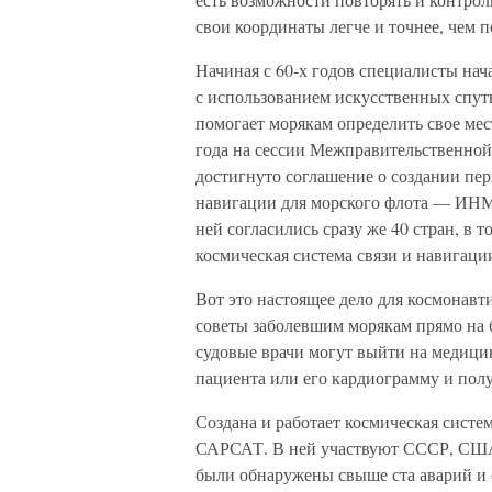
свои координаты легче и точнее, чем п
Начиная с 60-х годов специалисты нач
с использованием искусственных спут
помогает морякам определить свое мес
года на сессии Межправительственной
достигнуто соглашение о создании пе
навигации для морского флота — ИНМ
ней согласились сразу же 40 стран, в
космическая система связи и навига
Вот это настоящее дело для космонавт
советы заболевшим морякам прямо на 
судовые врачи могут выйти на медици
пациента или его кардиограмму и пол
Создана и работает космическая сист
САРСАТ. В ней участвуют СССР, США,
были обнаружены свыше ста аварий и 