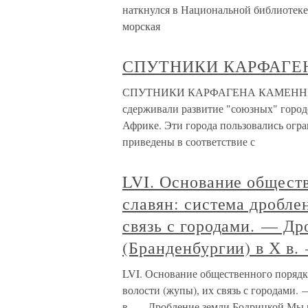
наткнулся в Национальной библиотеке
морская
СПУТНИКИ КАРФАГЕ
СПУТНИКИ КАРФАГЕНА КАМЕННЫЕ 
сдерживали развитие "союзных" горо
Африке. Эти города пользовались огр
приведены в соответствие с
LVI. Основание общест
славян: система дробле
связь с городами. — Др
(Бранденбургии) в Х в
LVI. Основание общественного порядка
волости (жупы), их связь с городами.
в. — Дробление земли Бодрицкой Мы и