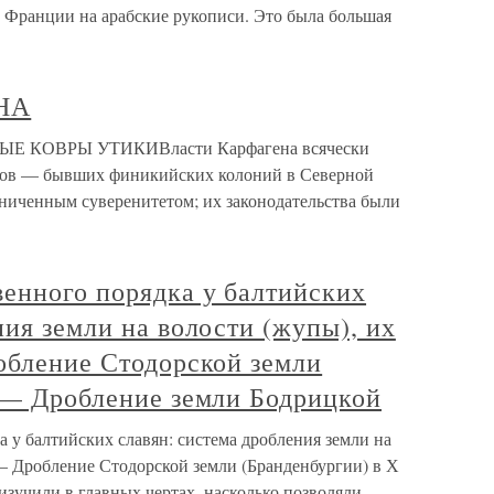
 Франции на арабские рукописи. Это была большая
НА
КОВРЫ УТИКИВласти Карфагена всячески
дов — бывших финикийских колоний в Северной
аниченным суверенитетом; их законодательства были
венного порядка у балтийских
ния земли на волости (жупы), их
обление Стодорской земли
. — Дробление земли Бодрицкой
 у балтийских славян: система дробления земли на
 — Дробление Стодорской земли (Бранденбургии) в Х
зучили в главных чертах, насколько позволяли