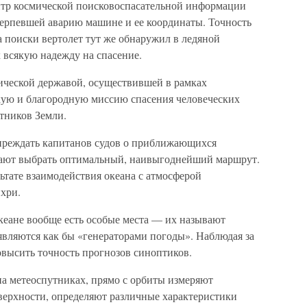
ентр космической поисковоспасательной информации
терпевшей аварию машине и ее координаты. Точность
 поиски вертолет тут же обнаружил в ледяной
 всякую надежду на спасение.
ической державой, осуществившей в рамках
ую и благородную миссию спасения человеческих
тников Земли.
реждать капитанов судов о приближающихся
огают выбрать оптимальный, наивыгоднейший маршрут.
льтате взаимодействия океана с атмосферой
хри.
кеане вообще есть особые места — их называют
вляются как бы «генераторами погоды». Наблюдая за
высить точность прогнозов синоптиков.
а метеоспутниках, прямо с орбиты измеряют
оверхности, определяют различные характеристики