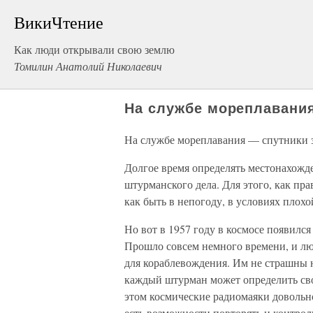
ВикиЧтение
Как люди открывали свою землю
Томилин Анатолий Николаевич
На службе мореплавани
На службе мореплавания — спутники 
Долгое время определять местонахожд
штурманского дела. Для этого, как пра
как быть в непогоду, в условиях плох
Но вот в 1957 году в космосе появилс
Прошло совсем немного времени, и л
для кораблевождения. Им не страшны 
каждый штурман может определить сво
этом космические радиомаяки довольн
есть возможности повторять и контро