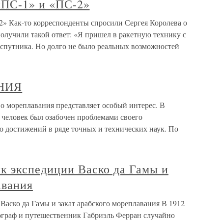
«ПС-1» и «ПС-2»
» Как-то корреспонденты спросили Сергея Королева о
получили такой ответ: «Я пришел в ракетную технику с
к спутника. Но долго не было реальных возможностей
НИЯ
реплавания представляет особый интерес. В
х человек был озабочен проблемами своего
о достижений в ряде точных и технических наук. По
к экспедиции Васко да Гамы и
авания
аско да Гамы и закат арабского мореплавания В 1912
еограф и путешественник Габриэль Ферран случайно