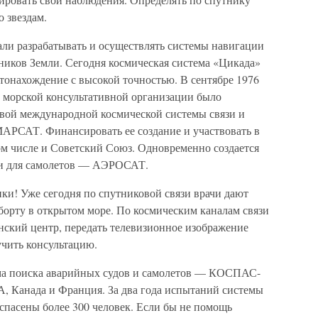
о звездам.
али разрабатывать и осуществлять системы навигации
ников Земли. Сегодня космическая система «Цикада»
тонахождение с высокой точностью. В сентябре 1976
 морской консультативной организации было
рвой международной космической системы связи и
АРСАТ. Финансировать ее создание и участвовать в
 том числе и Советский Союз. Одновременно создается
ции для самолетов — АЭРОСАТ.
ики! Уже сегодня по спутниковой связи врачи дают
борту в открытом море. По космическим каналам связи
нский центр, передать телевизионное изображение
учить консультацию.
ема поиска аварийных судов и самолетов — КОСПАС-
 Канада и Франция. За два года испытаний системы
спасены более 300 человек. Если бы не помощь