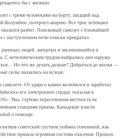
прощались бы с жизнью.
лет с тремя человеками на борту, шедший над
й Колумбии, потерпел аварию. Все трое летевших
 оказался разбит. Поисковый самолет с ближайшей
и с наступлением ночи поиски прекратил.
х раненых людей, запертых в заклинившейся и
а. С нечеловеческим трудом выбрались они наружу.
ься… Но что же делать дальше? Добраться до жилья —
ные силы оказались на исходе.
м самолете. От удара о камни включился и заработал
Забилось его электронное сердце, посылая в
S». Увы, глубоко пересеченная местность не
аземным станциям приема. Канадские власти
сьбой о помощи.
из витков советский спутник поймал тоненький, как
 действие пришла огромная система спасения. Прошло