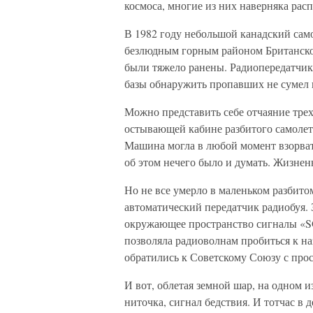
космоса, многие из них наверняка рас
В 1982 году небольшой канадский само
безлюдным горным районом Британско
были тяжело ранены. Радиопередатчик
базы обнаружить пропавших не сумел 
Можно представить себе отчаяние тре
остывающей кабине разбитого самолет
Машина могла в любой момент взорват
об этом нечего было и думать. Жизнен
Но не все умерло в маленьком разбито
автоматический передатчик радиобуя. 
окружающее пространство сигналы «SO
позволяла радиоволнам пробиться к н
обратились к Советскому Союзу с про
И вот, облетая земной шар, на одном 
ниточка, сигнал бедствия. И тотчас в