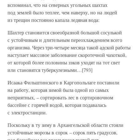
вспоминал, что на северных угольных шахтах
под землей было теплее, чем наверху, но на людей
из трещин постоянно капала ледяная вода:
Шахтер становится своеобразной большой сосулькой
с устойчивым и длительным переохлаждением всего
организма. Через три-четыре месяца такой адской работы
наступает массовое заболевание скоротечной чахоткой,
от которой более половины зэков уходят на тот свет
или становятся туберкулезными…[793]
Исаака Фильштинского в Каргопольлаге поставили
на работу, которая зимой была одной из самых
неприятных, – сортировать лес в сортировочном
бассейне с горячей водой, которая подавалась
с электростанции.
Поскольку в ту зиму в Архангельской области стояли
устойчивые морозы в сорок – сорок пять градусов,
над бассейном все время висел густой пар, –