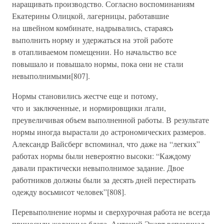
наращивать производство. Согласно воспоминаниям
Екатерины Олицкой, лагерницы, работавшие
на швейном комбинате, надрывались, стараясь
выполнить норму и удержаться на этой работе
в отапливаемом помещении. Но начальство все
повышало и повышало нормы, пока они не стали
невыполнимыми[807].
Нормы становились жестче еще и потому,
что и заключенные, и нормировщики лгали,
преувеличивая объем выполненной работы. В результате
нормы иногда вырастали до астрономических размеров.
Александр Вайсберг вспоминал, что даже на “легких”
работах нормы были невероятно высоки: “Каждому
давали практически невыполнимое задание. Двое
работников должны были за десять дней перестирать
одежду восьмисот человек”[808].
Перевыполнение нормы и сверхурочная работа не всегда
приносили желанные блага. Антоний Экарт вспоминал