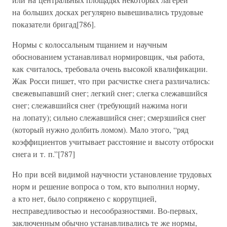
на больших досках регулярно вывешивались трудовые
показатели бригад[786].
Нормы с колоссальным тщанием и научным
обоснованием устанавливал нормировщик, чья работа,
как считалось, требовала очень высокой квалификации.
Жак Росси пишет, что при расчистке снега различались:
свежевыпавший снег; легкий снег; слегка слежавшийся
снег; слежавшийся снег (требующий нажима ноги
на лопату); сильно слежавшийся снег; смерзшийся снег
(который нужно долбить ломом). Мало этого, “ряд
коэффициентов учитывает расстояние и высоту отброски
снега и т. п.”[787]
Но при всей видимой научности установление трудовых
норм и решение вопроса о том, кто выполнил норму,
а кто нет, было сопряжено с коррупцией,
несправедливостью и несообразностями. Во-первых,
заключенным обычно устанавливались те же нормы,