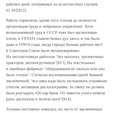
рабочих дней, потерянных из-за несчастных случаев:
61 492[812].
Работу тормозили, кроме того, плохая до нелепости
организация труда и небрежное управление. Хотя
вольнонаемный труд в СССР тоже был организован
плохо, в ГУЛАГе главенствовал дух хаоса, и так было
даже в 1950?е годы, когда гораздо больше рабочих мест
в Советском Союзе было механизировано.
На лесозаготовках работали “без мотопил, трелевочных
тракторов, автопогрузчиков”[813]. На текстильных
и швейных фабриках “оборудования не хватало или оно
было плохое”. Согласно воспоминаниям одной бывшей
заключенной, “все швы надо было заглаживать огромным
утюгом, весившим два килограмма. За смену ты должна
была разгладить 426 пар брюк. От тяжести утюга немели
руки, распухали и болели ноги”[814].
Техника постоянно ломалась, но часто от заключенных