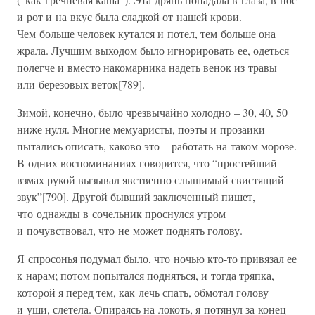
и рот и на вкус была сладкой от нашей крови.
Чем больше человек кутался и потел, тем больше она
жрала. Лучшим выходом было игнорировать ее, одеться
полегче и вместо накомарника надеть венок из травы
или березовых веток[789].
Зимой, конечно, было чрезвычайно холодно – 30, 40, 50
ниже нуля. Многие мемуаристы, поэты и прозаики
пытались описать, каково это – работать на таком морозе.
В одних воспоминаниях говорится, что “простейший
взмах рукой вызывал явственно слышимый свистящий
звук”[790]. Другой бывший заключенный пишет,
что однажды в сочельник проснулся утром
и почувствовал, что не может поднять голову.
Я спросонья подумал было, что ночью кто-то привязал ее
к нарам; потом попытался подняться, и тогда тряпка,
которой я перед тем, как лечь спать, обмотал голову
и уши, слетела. Опираясь на локоть, я потянул за конец