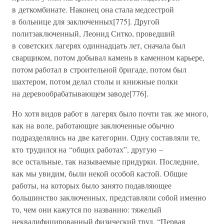
в деткомбинате. Наконец она стала медсестрой
в больнице для заключенных[775]. Другой
политзаключенный, Леонид Ситко, проведший
в советских лагерях одиннадцать лет, сначала был
сварщиком, потом добывал камень в каменном карьере,
потом работал в строительной бригаде, потом был
шахтером, потом делал столы и книжные полки
на деревообрабатывающем заводе[776].
Но хотя видов работ в лагерях было почти так же много,
как на воле, работающие заключенные обычно
подразделялись на две категории. Одну составляли те,
кто трудился на “общих работах”, другую –
все остальные, так называемые придурки. Последние,
как мы увидим, были некой особой кастой. Общие
работы, на которых было занято подавляющее
большинство заключенных, представляли собой именно
то, чем они кажутся по названию: тяжелый
неквалифицированный физический труд. “Первая