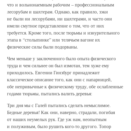
что и вольнонаемным рабочим – профессиональным
лесорубам и шахтерам. Однако, как правило, зэки
не были ни лесорубами, ни шахтерами, и часто они
имели смутное представление о том, что от них
требуется. Кроме того, после тюрьмы и изнурительного
этапа в “столыпинке” или телячьем вагоне их
физические силы были подорваны.
Чем меньше у заключенного было опыта физического
труда и чем сильнее он был измотан, тем хуже ему
приходилось. Евгении Гинзбург принадлежит
классическое описание того, как они с напарницей,
обе непривычные к физическому труду, обе ослабленные
годами тюрьмы, пытались валить деревья:
Три дня мы с Галей пытались сделать немыслимое.
Бедные деревья! Как они, наверно, страдали, погибая
от наших неумелых рук. Где уж нам, неопытным
и полуживым, было рушить кого-то другого. Топор