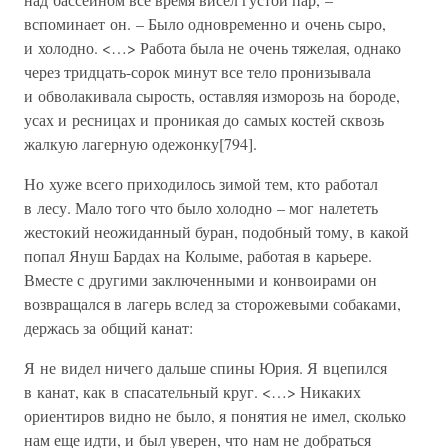
вспоминает он. – Было одновременно и очень сыро,
и холодно. <…> Работа была не очень тяжелая, однако
через тридцать-сорок минут все тело пронизывала
и обволакивала сырость, оставляя изморозь на бороде,
усах и ресницах и проникая до самых костей сквозь
жалкую лагерную одежонку[794].
Но хуже всего приходилось зимой тем, кто работал
в лесу. Мало того что было холодно – мог налететь
жестокий неожиданный буран, подобный тому, в какой
попал Януш Бардах на Колыме, работая в карьере.
Вместе с другими заключенными и конвоирами он
возвращался в лагерь вслед за сторожевыми собаками,
держась за общий канат:
Я не видел ничего дальше спины Юрия. Я вцепился
в канат, как в спасательный круг. <…> Никаких
ориентиров видно не было, я понятия не имел, сколько
нам еще идти, и был уверен, что нам не добраться