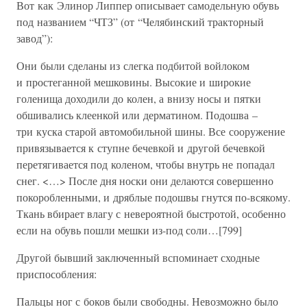
Вот как Элинор Липпер описывает самодельную обувь
под названием “ЧТЗ” (от “Челябинский тракторный
завод”):
Они были сделаны из слегка подбитой войлоком
и простеганной мешковины. Высокие и широкие
голенища доходили до колен, а внизу носы и пятки
обшивались клеенкой или дерматином. Подошва –
три куска старой автомобильной шины. Все сооружение
привязывается к ступне бечевкой и другой бечевкой
перетягивается под коленом, чтобы внутрь не попадал
снег. <…> После дня носки они делаются совершенно
покоробленными, и дряблые подошвы гнутся по-всякому.
Ткань вбирает влагу с невероятной быстротой, особенно
если на обувь пошли мешки из-под соли…[799]
Другой бывший заключенный вспоминает сходные
приспособления:
Пальцы ног с боков были свободны. Невозможно было