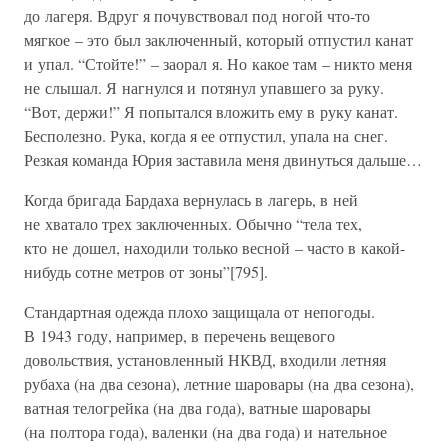
до лагеря. Вдруг я почувствовал под ногой что-то
мягкое – это был заключенный, который отпустил канат
и упал. “Стойте!” – заорал я. Но какое там – никто меня
не слышал. Я нагнулся и потянул упавшего за руку.
“Вот, держи!” Я попытался вложить ему в руку канат.
Бесполезно. Рука, когда я ее отпустил, упала на снег.
Резкая команда Юрия заставила меня двинуться дальше…
Когда бригада Бардаха вернулась в лагерь, в ней
не хватало трех заключенных. Обычно “тела тех,
кто не дошел, находили только весной – часто в какой-
нибудь сотне метров от зоны”[795].
Стандартная одежда плохо защищала от непогоды.
В 1943 году, например, в перечень вещевого
довольствия, установленный НКВД, входили летняя
рубаха (на два сезона), летние шаровары (на два сезона),
ватная телогрейка (на два года), ватные шаровары
(на полтора года), валенки (на два года) и нательное