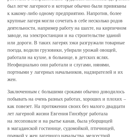
был легче лагерного и которые обычно были привязаны
к какому-либо одному предприятию. Напротив, более
крупные лагеря могли сочетать в себе несколько родов
деятельности, например работу на шахте, на кирпичном
заводе, на электростанции и на строительстве зданий
или дороги. В таких лагерях зэки разгружали товарные
поезда, водили грузовики, убирали урожай овощей,
работали на кухне, в больнице, в детских яслях.
Неофициально они работали и слугами, нянями,
портными у лагерных начальников, надзирателей и их
жен.
Заключенным с большими сроками обычно доводилось
побывать на очень разных работах, хороших и плохих –
как повезет. На протяжении своих без малого двадцати
лет лагерной жизни Евгения Гинзбург работала
на лесоповале и на рытье канав, была уборщицей
в магаданской гостинице, судомойкой, птичницей,
прачкой у жен лагерного начальства, медсестрой