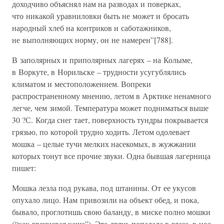
доходчиво объяснял нам на разводах и поверках,
что никакой уравниловки быть не может и бросать
народный хлеб на контриков и саботажников,
не выполняющих норму, он не намерен”[788].
В заполярных и приполярных лагерях – на Колыме,
в Воркуте, в Норильске – трудности усугублялись
климатом и местоположением. Вопреки
распространенному мнению, летом в Арктике ненамного
легче, чем зимой. Температура может подниматься выше
30 ?С. Когда снег тает, поверхность тундры покрывается
грязью, по которой трудно ходить. Летом одолевает
мошка – целые тучи мелких насекомых, в жужжании
которых тонут все прочие звуки. Одна бывшая лагерница
пишет:
Мошка лезла под рукава, под штанины. От ее укусов
опухало лицо. Нам привозили на объект обед, и пока,
бывало, проглотишь свою баланду, в миске полно мошки
(“как гречневая каша”). Эта дрянь попадала в глаза, в нос