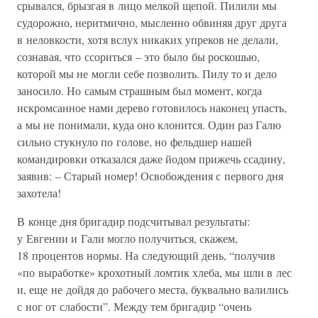
срывался, брызгая в лицо мелкой щепой. Пилили мы
судорожно, неритмично, мысленно обвиняя друг друга
в неловкости, хотя вслух никаких упреков не делали,
сознавая, что ссориться – это было бы роскошью,
которой мы не могли себе позволить. Пилу то и дело
заносило. Но самым страшным был момент, когда
искромсанное нами дерево готовилось наконец упасть,
а мы не понимали, куда оно клонится. Один раз Галю
сильно стукнуло по голове, но фельдшер нашей
командировки отказался даже йодом прижечь ссадину,
заявив: – Старый номер! Освобождения с первого дня
захотела!
В конце дня бригадир подсчитывал результаты:
у Евгении и Гали могло получиться, скажем,
18 процентов нормы. На следующий день, “получив
«по выработке» крохотный ломтик хлеба, мы шли в лес
и, еще не дойдя до рабочего места, буквально валились
с ног от слабости”. Между тем бригадир “очень