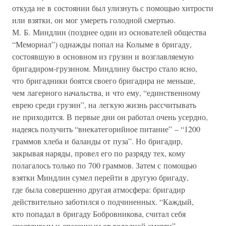
откуда не в состоянии был улизнуть с помощью хитрости
или взятки, он мог умереть голодной смертью.
М. Б. Миндлин (позднее один из основателей общества
“Мемориал”) однажды попал на Колыме в бригаду,
состоявшую в основном из грузин и возглавляемую
бригадиром-грузином. Миндлину быстро стало ясно,
что бригадники боятся своего бригадира не меньше,
чем лагерного начальства, и что ему, “единственному
еврею среди грузин”, на легкую жизнь рассчитывать
не приходится. В первые дни он работал очень усердно,
надеясь получить “внекатегорийное питание” – “1200
граммов хлеба и баланды от пуза”. Но бригадир,
закрывая наряды, провел его по разряду тех, кому
полагалось только по 700 граммов. Затем с помощью
взятки Миндлин сумел перейти в другую бригаду,
где была совершенно другая атмосфера: бригадир
действительно заботился о подчиненных. “Каждый,
кто попадал в бригаду Бобровникова, считал себя
счастливым и спасенным от голодной смерти”.