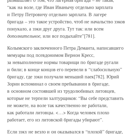
“как на воле, где Иван Иванычу отдельно зарплата
и Петру Петровичу отдельно зарплата. В лагере
бригада – это такое устройство, чтоб не начальство зэков
понукало, а зэки друг друга. Тут так: или всем
дополнительное,
или все подыхайте”[781].
Колымского заключенного Петра Деманта, написавшего
мемуары под псевдонимом Вернон Кресс,
за невыполнение нормы товарищи по бригаде ругали
и били; в конце концов его перевели в “слабосильную”
бригаду, где зэки получали меньший паек[782]. Юрий
Зорин вспоминал о своем пребывании в бригаде,
в основном состоявшей из трудолюбивых литовцев,
которые не терпели халтурщиков: “Вы себе представить
не можете, на воле так качественно не работали,
как работали литовцы. <…> Когда человек плохо
работает, его из литовской бригады убирают”.
Если зэку не везло и он оказывался в “плохой” бригаде,