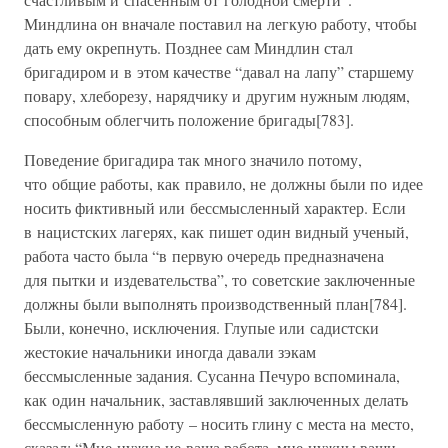
Миндлина он вначале поставил на легкую работу, чтобы
дать ему окрепнуть. Позднее сам Миндлин стал
бригадиром и в этом качестве “давал на лапу” старшему
повару, хлеборезу, нарядчику и другим нужным людям,
способным облегчить положение бригады[783].
Поведение бригадира так много значило потому,
что общие работы, как правило, не должны были по идее
носить фиктивный или бессмысленный характер. Если
в нацистских лагерях, как пишет один видный ученый,
работа часто была “в первую очередь предназначена
для пытки и издевательства”, то советские заключенные
должны были выполнять производственный план[784].
Были, конечно, исключения. Глупые или садистски
жестокие начальники иногда давали зэкам
бессмысленные задания. Сусанна Печуро вспоминала,
как один начальник, заставлявший заключенных делать
бессмысленную работу – носить глину с места на место,
сказал: “Мне нужна не ваша работа, мне нужны ваши