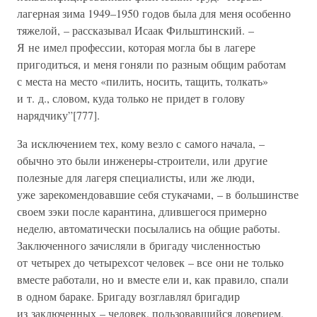
лагерная зима 1949–1950 годов была для меня особенно
тяжелой, – рассказывал Исаак Фильштинский. –
Я не имел профессии, которая могла бы в лагере
пригодиться, и меня гоняли по разным общим работам
с места на место «пилить, носить, тащить, толкать»
и т. д., словом, куда только не придет в голову
нарядчику”[777].
За исключением тех, кому везло с самого начала, –
обычно это были инженеры-строители, или другие
полезные для лагеря специалисты, или же люди,
уже зарекомендовавшие себя стукачами, – в большинстве
своем зэки после карантина, длившегося примерно
неделю, автоматически посылались на общие работы.
Заключенного зачисляли в бригаду численностью
от четырех до четырехсот человек – все они не только
вместе работали, но и вместе ели и, как правило, спали
в одном бараке. Бригаду возглавлял бригадир
из заключенных – человек, пользовавшийся доверием,