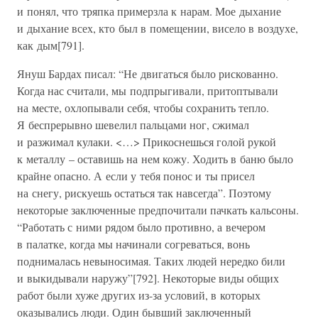
и понял, что тряпка примерзла к нарам. Мое дыхание
и дыхание всех, кто был в помещении, висело в воздухе,
как дым[791].
Януш Бардах писал: “Не двигаться было рискованно.
Когда нас считали, мы подпрыгивали, притоптывали
на месте, охлопывали себя, чтобы сохранить тепло.
Я беспрерывно шевелил пальцами ног, сжимал
и разжимал кулаки. <…> Прикоснешься голой рукой
к металлу – оставишь на нем кожу. Ходить в баню было
крайне опасно. А если у тебя понос и ты присел
на снегу, рискуешь остаться так навсегда”. Поэтому
некоторые заключенные предпочитали пачкать кальсоны.
“Работать с ними рядом было противно, а вечером
в палатке, когда мы начинали согреваться, вонь
поднималась невыносимая. Таких людей нередко били
и выкидывали наружу”[792]. Некоторые виды общих
работ были хуже других из-за условий, в которых
оказывались люди. Один бывший заключенный