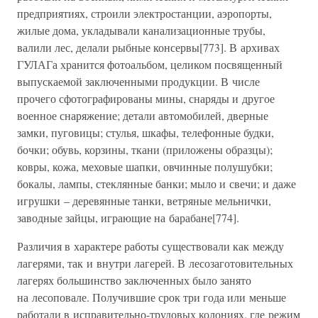
предприятиях, строили электростанции, аэропорты,
жилые дома, укладывали канализационные трубы,
валили лес, делали рыбные консервы[773]. В архивах
ГУЛАГа хранится фотоальбом, целиком посвященный
выпускаемой заключенными продукции. В числе
прочего сфотографированы мины, снаряды и другое
военное снаряжение; детали автомобилей, дверные
замки, пуговицы; стулья, шкафы, телефонные будки,
бочки; обувь, корзины, ткани (приложены образцы);
ковры, кожа, меховые шапки, овчинные полушубки;
бокалы, лампы, стеклянные банки; мыло и свечи; и даже
игрушки – деревянные танки, ветряные мельнички,
заводные зайцы, играющие на барабане[774].
Различия в характере работы существовали как между
лагерями, так и внутри лагерей. В лесозаготовительных
лагерях большинство заключенных было занято
на лесоповале. Получившие срок три года или меньше
работали в исправительно-трудовых колониях, где режим