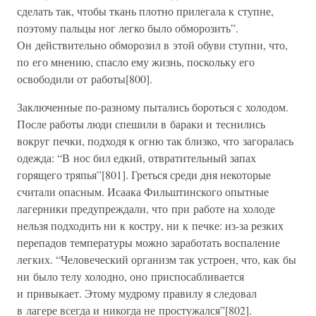
сделать так, чтобы ткань плотно прилегала к ступне,
поэтому пальцы ног легко было обморозить”.
Он действительно обморозил в этой обуви ступни, что,
по его мнению, спасло ему жизнь, поскольку его
освободили от работы[800].
Заключенные по-разному пытались бороться с холодом.
После работы люди спешили в бараки и теснились
вокруг печки, подходя к огню так близко, что загоралась
одежда: “В нос бил едкий, отвратительный запах
горящего тряпья”[801]. Греться среди дня некоторые
считали опасным. Исаака Фильштинского опытные
лагерники предупреждали, что при работе на холоде
нельзя подходить ни к костру, ни к печке: из-за резких
перепадов температуры можно заработать воспаление
легких. “Человеческий организм так устроен, что, как бы
ни было телу холодно, оно приспосабливается
и привыкает. Этому мудрому правилу я следовал
в лагере всегда и никогда не простужался”[802].