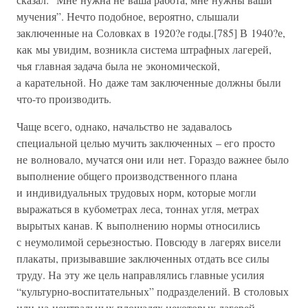
мучения”. Нечто подобное, вероятно, слышали
заключенные на Соловках в 1920?е годы.[785] В 1940?е,
как мы увидим, возникла система штрафных лагерей,
чья главная задача была не экономической,
а карательной. Но даже там заключенные должны были
что-то производить.
Чаще всего, однако, начальство не задавалось
специальной целью мучить заключенных – его просто
не волновало, мучатся они или нет. Гораздо важнее было
выполнение общего производственного плана
и индивидуальных трудовых норм, которые могли
выражаться в кубометрах леса, тоннах угля, метрах
вырытых канав. К выполнению нормы относились
с неумолимой серьезностью. Повсюду в лагерях висели
плакаты, призывавшие заключенных отдать все силы
труду. На эту же цель направлялись главные усилия
“культурно-воспитательных” подразделений. В столовых
или на центральных площадях некоторых лагерей