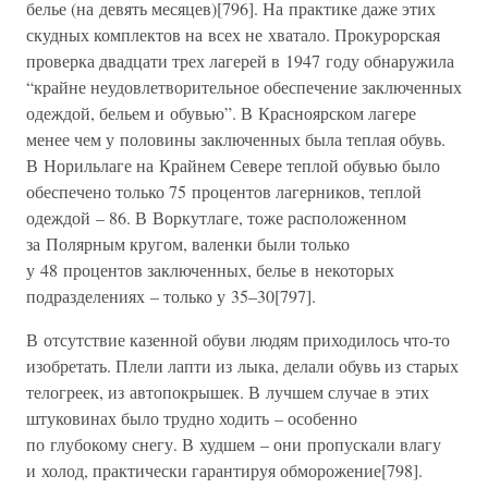
белье (на девять месяцев)[796]. На практике даже этих
скудных комплектов на всех не хватало. Прокурорская
проверка двадцати трех лагерей в 1947 году обнаружила
“крайне неудовлетворительное обеспечение заключенных
одеждой, бельем и обувью”. В Красноярском лагере
менее чем у половины заключенных была теплая обувь.
В Норильлаге на Крайнем Севере теплой обувью было
обеспечено только 75 процентов лагерников, теплой
одеждой – 86. В Воркутлаге, тоже расположенном
за Полярным кругом, валенки были только
у 48 процентов заключенных, белье в некоторых
подразделениях – только у 35–30[797].
В отсутствие казенной обуви людям приходилось что-то
изобретать. Плели лапти из лыка, делали обувь из старых
телогреек, из автопокрышек. В лучшем случае в этих
штуковинах было трудно ходить – особенно
по глубокому снегу. В худшем – они пропускали влагу
и холод, практически гарантируя обморожение[798].