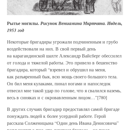
Рытье могилы.
Рисунок Вениамина Мкртчяна. Ивдель,
1953 год
Некоторые бригадиры угрожали подчиненным и грубо
воздействовали на них. В свой первый день
на карагандинской шахте Александр Вайсберг обессилел
от голода и тяжелой работы. Это привело в бешенство
бригадира, который “взревел и обрушил на меня,
как разъяренный бык, всю мощь своего большого тела.
Он бил меня кулаками, пинал ногами и напоследок
отвесил мне такой удар по голове, что я свалился наземь,
весь в синяках и с окровавленным лицом…”[780]
В других случаях бригадир предоставлял самой бригаде
понуждать людей к более усердной работе. Герой
рассказа Солженицына “Один день Ивана Денисовича”
размышляет о том, что лагерная бригада – не такая,