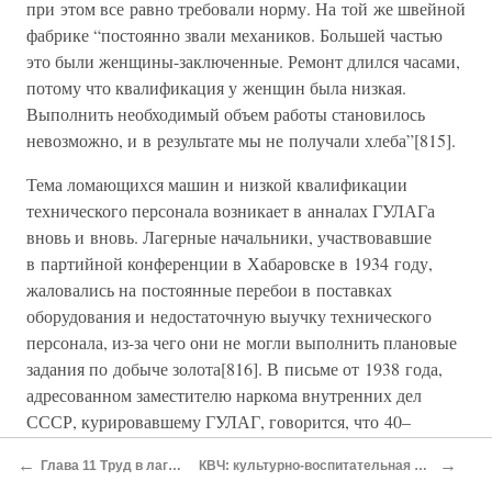
при этом все равно требовали норму. На той же швейной
фабрике “постоянно звали механиков. Большей частью
это были женщины-заключенные. Ремонт длился часами,
потому что квалификация у женщин была низкая.
Выполнить необходимый объем работы становилось
невозможно, и в результате мы не получали хлеба”[815].
Тема ломающихся машин и низкой квалификации
технического персонала возникает в анналах ГУЛАГа
вновь и вновь. Лагерные начальники, участвовавшие
в партийной конференции в Хабаровске в 1934 году,
жаловались на постоянные перебои в поставках
оборудования и недостаточную выучку технического
персонала, из-за чего они не могли выполнить плановые
задания по добыче золота[816]. В письме от 1938 года,
адресованном заместителю наркома внутренних дел
СССР, курировавшему ГУЛАГ, говорится, что 40–
50 процентов тракторов неисправны. Нельзя было
←
→
Глава 11 Труд в лагерях
КВЧ: культурно-воспитательная часть
полагаться и на более примитивные методы работы.