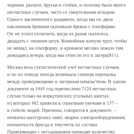
черенки, рычаги, брусья и стойки, и поэтому было много
несчастных случаев, часто со смертельным исходом.
Одного заключенного раздавило, когда мы по двум
наклонным бревнам скатывали бревна с платформы.
Он не успел отскочить, когда их разом скатилось
двадцать с лишним штук. Конвойные кинули труп, чтобы
не мешал, на платформу, и кровавое месиво лежало там,
дожидаясь вечера, когда мы отнесли его в лагерь[811].
Москва вела статистический учет несчастных случаев,
и по их поводу иногда возникала гневная перепалка
между проверяющими и лагерным начальством. В одном
документе за 1945 год перечислено 7124 несчастных
случая только на воркутинских угольных шахтах,
из которых 482 привели к серьезным увечьям и 137 –
к гибели людей. Причины, говорится в документе, –
нехватка шахтерских ламп, аварии электрооборудования,
неопытность бригад и текучесть их состава.
Проверяющие с негодованием приводят количество