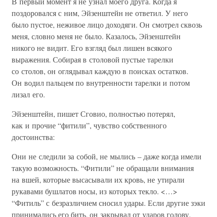
В первый момент я не узнал моего друга. Когда я
поздоровался с ним, Эйзенштейн не ответил. У него
было пустое, неживое лицо доходяги. Он смотрел сквозь
меня, словно меня не было. Казалось, Эйзенштейн
никого не видит. Его взгляд был лишен всякого
выражения. Собирая в столовой пустые тарелки
со столов, он оглядывал каждую в поисках остатков.
Он водил пальцем по внутренности тарелки и потом
лизал его.
Эйзенштейн, пишет Сговио, полностью потерял,
как и прочие “фитили”, чувство собственного
достоинства:
Они не следили за собой, не мылись – даже когда имели
такую возможность. “Фитили” не обращали внимания
на вшей, которые высасывали их кровь, не утирали
рукавами бушлатов носы, из которых текло. <…>
“Фитиль” с безразличием сносил удары. Если другие зэки
принимались его бить, он закрывал от ударов голову.