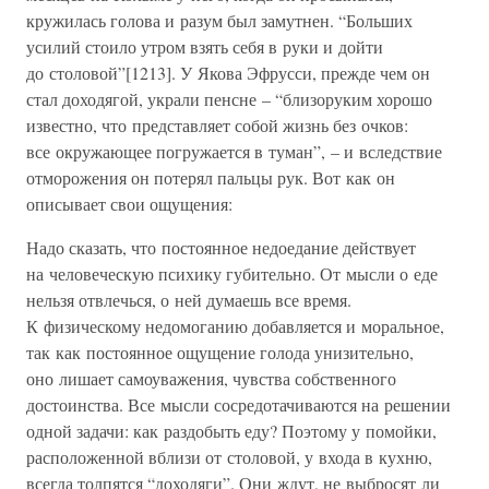
кружилась голова и разум был замутнен. “Больших
усилий стоило утром взять себя в руки и дойти
до столовой”[1213]. У Якова Эфрусси, прежде чем он
стал доходягой, украли пенсне – “близоруким хорошо
известно, что представляет собой жизнь без очков:
все окружающее погружается в туман”, – и вследствие
отморожения он потерял пальцы рук. Вот как он
описывает свои ощущения:
Надо сказать, что постоянное недоедание действует
на человеческую психику губительно. От мысли о еде
нельзя отвлечься, о ней думаешь все время.
К физическому недомоганию добавляется и моральное,
так как постоянное ощущение голода унизительно,
оно лишает самоуважения, чувства собственного
достоинства. Все мысли сосредотачиваются на решении
одной задачи: как раздобыть еду? Поэтому у помойки,
расположенной вблизи от столовой, у входа в кухню,
всегда толпятся “доходяги”. Они ждут, не выбросят ли