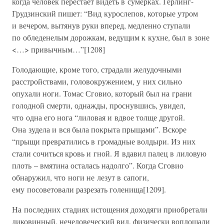
когда человек перестает видеть в сумерках. Герлинг-
Грудзинский пишет: “Вид курослепов, которые утром
и вечером, вытянув руки вперед, медленно ступали
по обледенелым дорожкам, ведущим к кухне, был в зоне
<…> привычным…”[1208]
Голодающие, кроме того, страдали желудочными
расстройствами, головокружением, у них сильно
опухали ноги. Томас Сговио, который был на грани
голодной смерти, однажды, проснувшись, увидел,
что одна его нога “лиловая и вдвое толще другой.
Она зудела и вся была покрыта прыщами”. Вскоре
“прыщи превратились в громадные волдыри. Из них
стали сочиться кровь и гной. Я вдавил палец в лиловую
плоть – вмятина осталась надолго”. Когда Сговио
обнаружил, что ноги не лезут в сапоги,
ему посоветовали разрезать голенища[1209].
На последних стадиях истощения доходяги приобретали
диковинный, нечеловеческий вид, физически воплощали