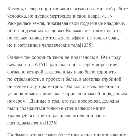
Камень, Север сопротивлялись всеми силами этой работе
человека, не пуская мертвецов в свои недра. <…>
Раскрылась земля, показывая свои подземные кладовые,
ибо в подземных кладовых Колымы не только золото,
не только олово, не только вольфрам, не только уран,
но и нетленные человеческие тела[1235].
Однако так хоронить зэков не полагалось: в 1946 году
начальство ГУЛАГа разослало по лагерям директиву,
согласно которой заключенных надо было хоронить
по отдельности, в гробах и белье, в могилах глубиной
не менее полутора метров. “На могиле заключенного
устанавливается дощечка с присвоенным ей порядковым
номером”. Данные о том, кто где похоронен, должны
были содержаться только в специальной книге,
хранящейся в учетно-распределительной части
лагподразделения[1236].
На бумаге это выглядит более или менее цивилизованно.