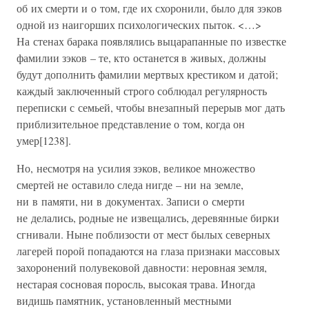
об их смерти и о том, где их схоронили, было для зэков
одной из наигорших психологических пыток. <…>
На стенах барака появлялись выцарапанные по известке
фамилии зэков – те, кто останется в живых, должны
будут дополнить фамилии мертвых крестиком и датой;
каждый заключенный строго соблюдал регулярность
переписки с семьей, чтобы внезапный перерыв мог дать
приблизительное представление о том, когда он
умер[1238].
Но, несмотря на усилия зэков, великое множество
смертей не оставило следа нигде – ни на земле,
ни в памяти, ни в документах. Записи о смерти
не делались, родные не извещались, деревянные бирки
сгнивали. Ныне поблизости от мест былых северных
лагерей порой попадаются на глаза признаки массовых
захоронений полувековой давности: неровная земля,
нестарая сосновая поросль, высокая трава. Иногда
видишь памятник, установленный местными