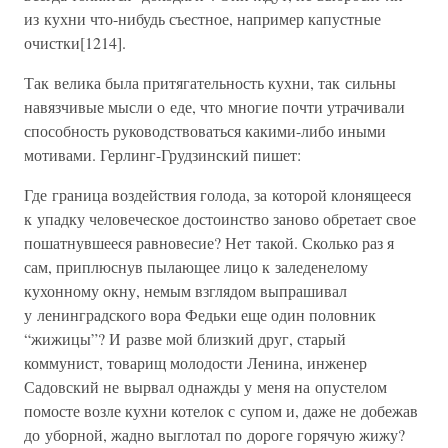
из кухни что-нибудь съестное, например капустные
очистки[1214].
Так велика была притягательность кухни, так сильны
навязчивые мысли о еде, что многие почти утрачивали
способность руководствоваться какими-либо иными
мотивами. Герлинг-Грудзинский пишет:
Где граница воздействия голода, за которой клонящееся
к упадку человеческое достоинство заново обретает свое
пошатнувшееся равновесие? Нет такой. Сколько раз я
сам, приплюснув пылающее лицо к заледенелому
кухонному окну, немым взглядом выпрашивал
у ленинградского вора Федьки еще один половник
“жижицы”? И разве мой близкий друг, старый
коммунист, товарищ молодости Ленина, инженер
Садовский не вырвал однажды у меня на опустелом
помосте возле кухни котелок с супом и, даже не добежав
до уборной, жадно выглотал по дороге горячую жижу?