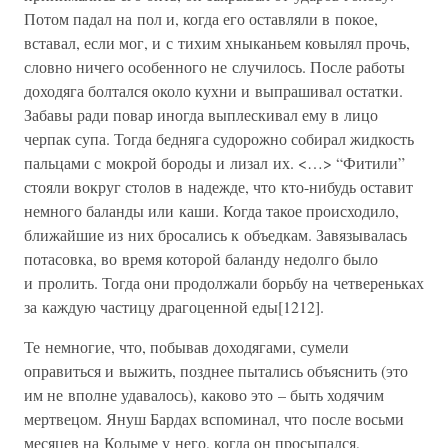
Потом падал на пол и, когда его оставляли в покое,
вставал, если мог, и с тихим хныканьем ковылял прочь,
словно ничего особенного не случилось. После работы
доходяга болтался около кухни и выпрашивал остатки.
Забавы ради повар иногда выплескивал ему в лицо
черпак супа. Тогда бедняга судорожно собирал жидкость
пальцами с мокрой бороды и лизал их. <…> “Фитили”
стояли вокруг столов в надежде, что кто-нибудь оставит
немного баланды или каши. Когда такое происходило,
ближайшие из них бросались к объедкам. Завязывалась
потасовка, во время которой баланду недолго было
и пролить. Тогда они продолжали борьбу на четвереньках
за каждую частицу драгоценной еды[1212].
Те немногие, что, побывав доходягами, сумели
оправиться и выжить, позднее пытались объяснить (это
им не вполне удавалось), каково это – быть ходячим
мертвецом. Януш Бардах вспоминал, что после восьми
месяцев на Колыме у него, когда он просыпался,