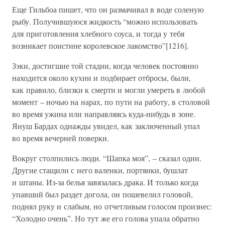
Еще Гильбоа пишет, что он размачивал в воде соленую
рыбу. Получившуюся жидкость “можно использовать
для приготовления хлебного соуса, и тогда у тебя
возникает поистине королевское лакомство”[1216].
Зэки, достигшие той стадии, когда человек постоянно
находится около кухни и подбирает отбросы, были,
как правило, близки к смерти и могли умереть в любой
момент – ночью на нарах, по пути на работу, в столовой
во время ужина или направляясь куда-нибудь в зоне.
Януш Бардах однажды увидел, как заключенный упал
во время вечерней поверки.
Вокруг столпились люди. “Шапка моя”, – сказал один.
Другие стащили с него валенки, портянки, бушлат
и штаны. Из-за белья завязалась драка. И только когда
упавший был раздет догола, он пошевелил головой,
поднял руку и слабым, но отчетливым голосом произнес:
“Холодно очень”. Но тут же его голова упала обратно