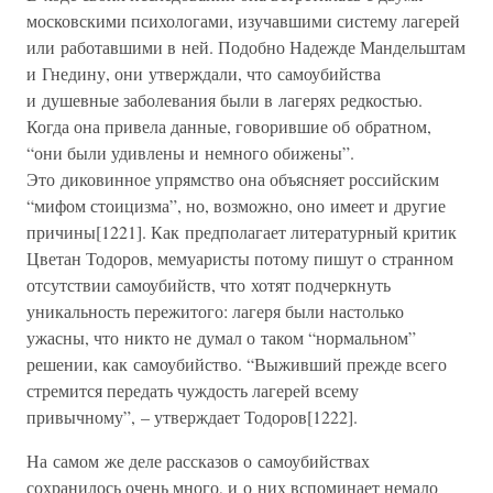
московскими психологами, изучавшими систему лагерей
или работавшими в ней. Подобно Надежде Мандельштам
и Гнедину, они утверждали, что самоубийства
и душевные заболевания были в лагерях редкостью.
Когда она привела данные, говорившие об обратном,
“они были удивлены и немного обижены”.
Это диковинное упрямство она объясняет российским
“мифом стоицизма”, но, возможно, оно имеет и другие
причины[1221]. Как предполагает литературный критик
Цветан Тодоров, мемуаристы потому пишут о странном
отсутствии самоубийств, что хотят подчеркнуть
уникальность пережитого: лагеря были настолько
ужасны, что никто не думал о таком “нормальном”
решении, как самоубийство. “Выживший прежде всего
стремится передать чуждость лагерей всему
привычному”, – утверждает Тодоров[1222].
На самом же деле рассказов о самоубийствах
сохранилось очень много, и о них вспоминает немало