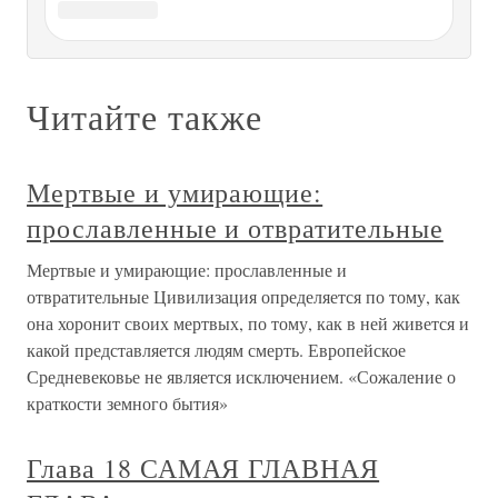
Глава 7 Глава 7 От разрушения Иеруесалима до восстания
Бар-Кохбы (70-138 гг.) 44. Иоханан бен Закай Когда
иудейское государство еще существовало и боролось с
Римом за свою независимость, мудрые духовные вожди
народа предвидели скорую гибель отечества. И тем не
менее они не
Глава 10 Свободное время одного
из руководителей разведки —
Короткая глава
Глава 10 Свободное время одного из руководителей
разведки — Короткая глава Семейство в полном сборе!
Какое редкое явление! Впервые за последние 8 лет мы
собрались все вместе, включая бабушку моих детей. Это
случилось в 1972 году в Москве, после моего
возвращения из последней