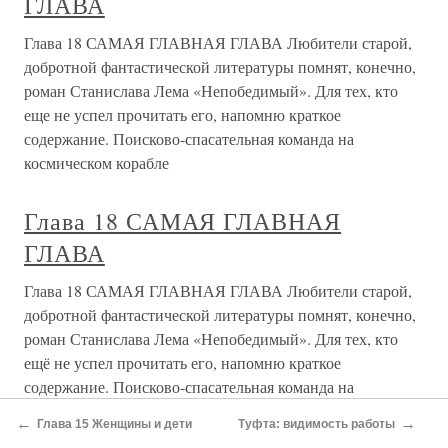
Глава 133. Глава об опустошении
Плоцкой земли
Глава 133. Глава об опустошении Плоцкой земли В этом
же году упомянутый Мендольф, собрав мно­жество, до
тридцати тысяч, сражающихся: своих пруссов, литовцев
и других языческих народов, вторгся в Мазовецкую
землю. Там прежде всего он разорил город Плоцк, а затем
Глава 157. [Глава] рассказывает об
опустошении города Мендзыжеч
Глава 157. [Глава] рассказывает об опустошении города
Мендзыжеч В этом же году перед праздником св.
Михаила поль­ский князь Болеслав Благочестивый
укрепил свой го­род Мендзыжеч бойницами. Но прежде
чем он [город] был окружен рвами, Оттон, сын
←
→
упомянутого
Глава 15 Женщины и дети
Туфта: видимость работы