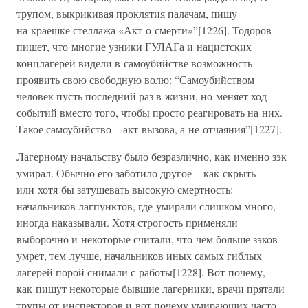
трупом, выкрикивая проклятия палачам, пишу
на краешке стеллажа «Акт о смерти»”[1226]. Тодоров
пишет, что многие узники ГУЛАГа и нацистских
концлагерей видели в самоубийстве возможность
проявить свою свободную волю: “Самоубийством
человек пусть последний раз в жизни, но меняет ход
событий вместо того, чтобы просто реагировать на них.
Такое самоубийство – акт вызова, а не отчаяния”[1227].
Лагерному начальству было безразлично, как именно зэк
умирал. Обычно его заботило другое – как скрыть
или хотя бы затушевать высокую смертность:
начальников лагпунктов, где умирали слишком много,
иногда наказывали. Хотя строгость применяли
выборочно и некоторые считали, что чем больше зэков
умрет, тем лучше, начальников иных самых гиблых
лагерей порой снимали с работы[1228]. Вот почему,
как пишут некоторые бывшие лагерники, врачи прятали
трупы от инспекторов и вот почему умирающих часто