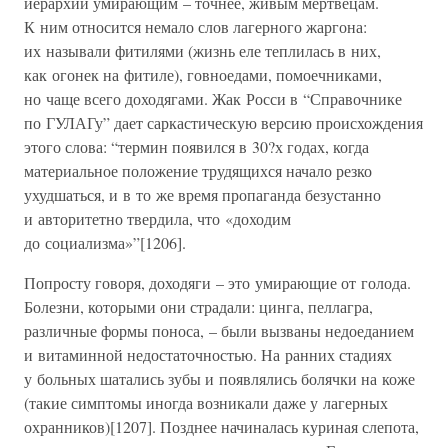
иерархии умирающим – точнее, живым мертвецам.
К ним относится немало слов лагерного жаргона:
их называли фитилями (жизнь еле теплилась в них,
как огонек на фитиле), говноедами, помоечниками,
но чаще всего доходягами. Жак Росси в “Справочнике
по ГУЛАГу” дает саркастическую версию происхождения
этого слова: “термин появился в 30?х годах, когда
материальное положение трудящихся начало резко
ухудшаться, и в то же время пропаганда безустанно
и авторитетно твердила, что «доходим
до социализма»”[1206].
Попросту говоря, доходяги – это умирающие от голода.
Болезни, которыми они страдали: цинга, пеллагра,
различные формы поноса, – были вызваны недоеданием
и витаминной недостаточностью. На ранних стадиях
у больных шатались зубы и появлялись болячки на коже
(такие симптомы иногда возникали даже у лагерных
охранников)[1207]. Позднее начиналась куриная слепота,