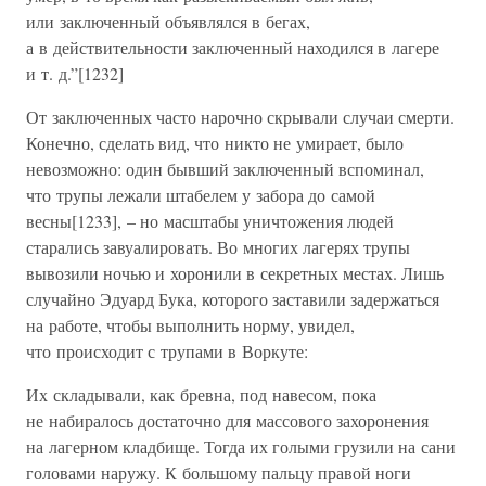
или заключенный объявлялся в бегах,
а в действительности заключенный находился в лагере
и т. д.”[1232]
От заключенных часто нарочно скрывали случаи смерти.
Конечно, сделать вид, что никто не умирает, было
невозможно: один бывший заключенный вспоминал,
что трупы лежали штабелем у забора до самой
весны[1233], – но масштабы уничтожения людей
старались завуалировать. Во многих лагерях трупы
вывозили ночью и хоронили в секретных местах. Лишь
случайно Эдуард Бука, которого заставили задержаться
на работе, чтобы выполнить норму, увидел,
что происходит с трупами в Воркуте:
Их складывали, как бревна, под навесом, пока
не набиралось достаточно для массового захоронения
на лагерном кладбище. Тогда их голыми грузили на сани
головами наружу. К большому пальцу правой ноги