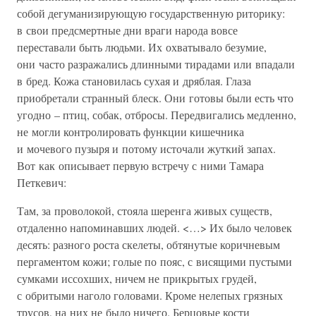
собой дегуманизирующую государственную риторику:
в свои предсмертные дни враги народа вовсе
переставали быть людьми. Их охватывало безумие,
они часто разражались длинными тирадами или впадали
в бред. Кожа становилась сухая и дряблая. Глаза
приобретали странный блеск. Они готовы были есть что
угодно – птиц, собак, отбросы. Передвигались медленно,
не могли контролировать функции кишечника
и мочевого пузыря и потому источали жуткий запах.
Вот как описывает первую встречу с ними Тамара
Петкевич:
Там, за проволокой, стояла шеренга живых существ,
отдаленно напоминавших людей. <…> Их было человек
десять: разного роста скелеты, обтянутые коричневым
пергаментом кожи; голые по пояс, с висящими пустыми
сумками иссохших, ничем не прикрытых грудей,
с обритыми наголо головами. Кроме нелепых грязных
трусов, на них не было ничего. Берцовые кости