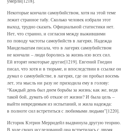
умерли[1218].
Некоторые кончали самоубийством, хотя на этой теме
лежит странное табу. Сколько человек избрали этот
выход, трудно сказать. Официальной статистики нет.
Нет, что странно, и согласия между выжившими
по поводу частоты самоубийств в лагерях. Надежда
Мандельштам писала, что в лагерях самоубийством
не кончали – люди боролись за жизнь изо всех сил.
Ей вторят некоторые другие[1219]. Евгений Гнедин
писал, что хотя и в тюрьме, и впоследствии в ссылке он
думал о самоубийстве, в лагерях, где он пробыл восемь
лет, эта мысль ни разу не приходила ему в голову:
“Каждый день был днем борьбы за жизнь; как же, ведя
такой бой, думать об отказе от жизни? И была цель –
выйти невредимым из испытаний, и жила надежда:
в полноте сил встретиться с любимыми людьми”[1220].
Историк Кэтрин Мерридейл выдвинула другую теорию.
В ходе своих исследований она встретилась с двумя