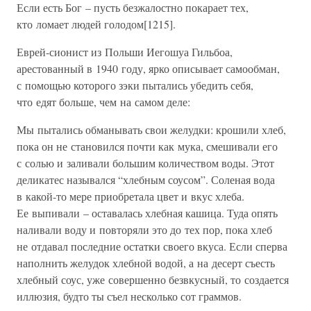
Если есть Бог – пусть безжалостно покарает тех,
кто ломает людей голодом[1215].
Еврей-сионист из Польши Иегошуа Гильбоа,
арестованный в 1940 году, ярко описывает самообман,
с помощью которого зэки пытались убедить себя,
что едят больше, чем на самом деле:
Мы пытались обманывать свои желудки: крошили хлеб,
пока он не становился почти как мука, смешивали его
с солью и заливали большим количеством воды. Этот
деликатес назывался “хлебным соусом”. Соленая вода
в какой-то мере приобретала цвет и вкус хлеба.
Ее выпивали – оставалась хлебная кашица. Туда опять
наливали воду и повторяли это до тех пор, пока хлеб
не отдавал последние остатки своего вкуса. Если сперва
наполнить желудок хлебной водой, а на десерт съесть
хлебный соус, уже совершенно безвкусный, то создается
иллюзия, будто ты съел несколько сот граммов.