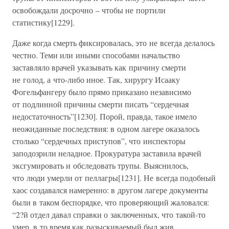
освобождали досрочно – чтобы не портили
статистику[1229].
Даже когда смерть фиксировалась, это не всегда делалось
честно. Теми или иными способами начальство
заставляло врачей указывать как причину смерти
не голод, а что-либо иное. Так, хирургу Исааку
Фогельфангеру было прямо приказано независимо
от подлинной причины смерти писать “сердечная
недостаточность”[1230]. Порой, правда, такое имело
неожиданные последствия: в одном лагере оказалось
столько “сердечных приступов”, что инспекторы
заподозрили неладное. Прокуратура заставила врачей
эксгумировать и обследовать трупы. Выяснилось,
что люди умерли от пеллагры[1231]. Не всегда подобный
хаос создавался намеренно: в другом лагере документы
были в таком беспорядке, что проверяющий жаловался:
“2?й отдел давал справки о заключенных, что такой-то
умер, в то время как разыскиваемый был жив,