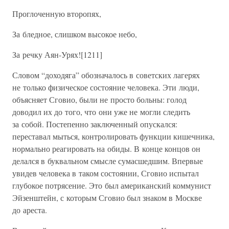
Проглоченную второпях,
За бледное, слишком высокое небо,
За речку Аян-Урях![1211]
Словом “доходяга” обозначалось в советских лагерях
не только физическое состояние человека. Эти люди,
объясняет Сговио, были не просто больны: голод
доводил их до того, что они уже не могли следить
за собой. Постепенно заключенный опускался:
переставал мыться, контролировать функции кишечника,
нормально реагировать на обиды. В конце концов он
делался в буквальном смысле сумасшедшим. Впервые
увидев человека в таком состоянии, Сговио испытал
глубокое потрясение. Это был американский коммунист
Эйзенштейн, с которым Сговио был знаком в Москве
до ареста.