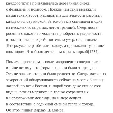
каждого трупа привязывалась деревянная бирка
с фамилией и номером. Прежде чем сани выезжали
из лагерных ворот, надзиратель для верности разбивал
каждую голову киркой. За зоной тела сваливали в одну
из нескольких вырытых летом траншей. Смертность
росла, и с какого-то момента приобретать уверенность
в том, что человек действительно умер, стали иначе.
Теперь уже не разбивали голову, а протыкали туловище
шомполом. Это было легче, чем махать киркой[1234].
Помимо прочего, массовые захоронения совершались
втайне потому, что формально они были запрещены.
Это не значит, что они были редкостью. Следы массовых
захоронений обнаруживаются сейчас на местах бывших
лагерей по всей России, и порой тела даже становятся
видны: вечная мерзлота не только сохраняет их
в неразложившемся виде, но и перемещает
в соответствии с годичной сменой тепла и холода.
Об этом пишет Варлам Шаламов: