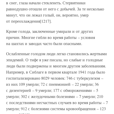
в снег, глаза начали стекленеть. Стервятники
равнодушно отошли от него с добычей. За те несколько
минут, что он лежал голый, он, вероятно, умер
от переохлаждения[1217].
Кроме голода, заключенные умирали и от других
причин. Многие гибли во время работы – условия
на шахтах и заводах часто были опасными.
Ослабленные голодом люди легко становились жертвами
эпидемий. О тифе я уже писала, но слабые и голодные
люди были подвержены и многим другим заболеваниям.
Например, в Сиблаге в первом квартале 1941 года было
госпитализировано 8029 человек: 746 с туберкулезом –
из них 109 умерли; 72 с пневмонией – 22 умерли; 36
с дизентерией – 9 умерли; 177 с обморожениями – 5
умерли; 302 с желудочными болезнями – 7 умерли; 210
с последствиями несчастных случаев во время работы – 7
умерли; 912 с болезнями системы кровообращения – 123