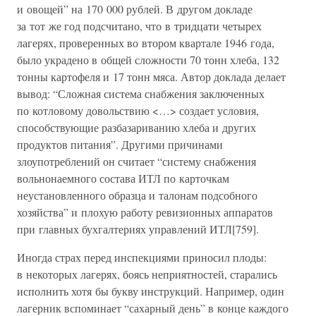
и овощей” на 170 000 рублей. В другом докладе
за тот же год подсчитано, что в тридцати четырех
лагерях, проверенных во втором квартале 1946 года,
было украдено в общей сложности 70 тонн хлеба, 132
тонны картофеля и 17 тонн мяса. Автор доклада делает
вывод: “Сложная система снабжения заключенных
по котловому довольствию <…> создает условия,
способствующие разбазариванию хлеба и других
продуктов питания”. Другими причинами
злоупотреблений он считает “систему снабжения
вольнонаемного состава ИТЛ по карточкам
неустановленного образца и талонам подсобного
хозяйства” и плохую работу ревизионных аппаратов
при главных бухгалтериях управлений ИТЛ[759].
Иногда страх перед инспекциями приносил плоды:
в некоторых лагерях, боясь неприятностей, старались
исполнить хотя бы букву инструкций. Например, один
лагерник вспоминает “сахарный день” в конце каждого