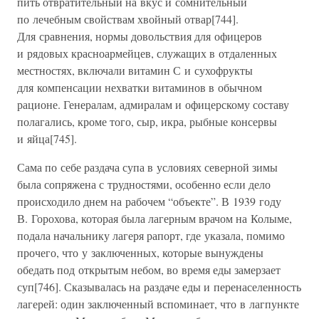
пить отвратительный на вкус и сомнительный
по лечебным свойствам хвойный отвар[744].
Для сравнения, нормы довольствия для офицеров
и рядовых красноармейцев, служащих в отдаленных
местностях, включали витамин С и сухофрукты
для компенсации нехватки витаминов в обычном
рационе. Генералам, адмиралам и офицерскому составу
полагались, кроме того, сыр, икра, рыбные консервы
и яйца[745].
Сама по себе раздача супа в условиях северной зимы
была сопряжена с трудностями, особенно если дело
происходило днем на рабочем “объекте”. В 1939 году
В. Горохова, которая была лагерным врачом на Колыме,
подала начальнику лагеря рапорт, где указала, помимо
прочего, что у заключенных, которые вынуждены
обедать под открытым небом, во время еды замерзает
суп[746]. Сказывалась на раздаче еды и перенаселенность
лагерей: один заключенный вспоминает, что в лагпункте