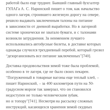
работой было еще труднее. Бывший главный бухгалтер
ГУЛАГа А. С. Наринский пишет о том, как начальство
одного лагеря, строившего железную дорогу на севере,
решило выдавать заключенным талоны на питание
в зависимости от дневной выработки. Но в лагерной
системе хронически не хватало бумаги, и с талонами
возникли затруднения. За неимением лучшего
использовались автобусные билеты, в доставке которых
однажды случился трехдневный перебой, который грозил
“дезорганизовать все питание заключенных”[740].
Доставка продовольствия зимой тоже была проблемой,
особенно в те лагеря, где не было своих пекарен.
“Погруженный в товарные вагоны еще теплый хлеб, –
пишет Наринский, – за 400 километров пути на 50-
градусном морозе так замерзал, что он становился
недоступен не только человеческим зубам,
но и топору”[741]. Несмотря на рассылку сложных
инструкций, касающихся хранения зимой скудных