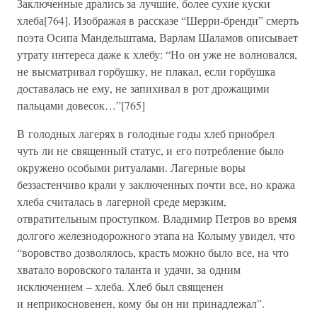
Заключенные дрались за лучшие, более сухие куски
хлеба[764]. Изображая в рассказе “Шерри-бренди” смерть
поэта Осипа Мандельштама, Варлам Шаламов описывает
утрату интереса даже к хлебу: “Но он уже не волновался,
не высматривал горбушку, не плакал, если горбушка
доставалась не ему, не запихивал в рот дрожащими
пальцами довесок…”[765]
В голодных лагерях в голодные годы хлеб приобрел
чуть ли не священный статус, и его потребление было
окружено особыми ритуалами. Лагерные воры
беззастенчиво крали у заключенных почти все, но кража
хлеба считалась в лагерной среде мерзким,
отвратительным проступком. Владимир Петров во время
долгого железнодорожного этапа на Колыму увидел, что
“воровство дозволялось, красть можно было все, на что
хватало воровского таланта и удачи, за одним
исключением – хлеба. Хлеб был священен
и неприкосновенен, кому бы он ни принадлежал”.