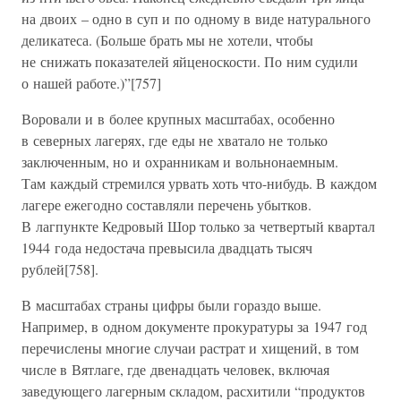
на двоих – одно в суп и по одному в виде натурального
деликатеса. (Больше брать мы не хотели, чтобы
не снижать показателей яйценоскости. По ним судили
о нашей работе.)”[757]
Воровали и в более крупных масштабах, особенно
в северных лагерях, где еды не хватало не только
заключенным, но и охранникам и вольнонаемным.
Там каждый стремился урвать хоть что-нибудь. В каждом
лагере ежегодно составляли перечень убытков.
В лагпункте Кедровый Шор только за четвертый квартал
1944 года недостача превысила двадцать тысяч
рублей[758].
В масштабах страны цифры были гораздо выше.
Например, в одном документе прокуратуры за 1947 год
перечислены многие случаи растрат и хищений, в том
числе в Вятлаге, где двенадцать человек, включая
заведующего лагерным складом, расхитили “продуктов