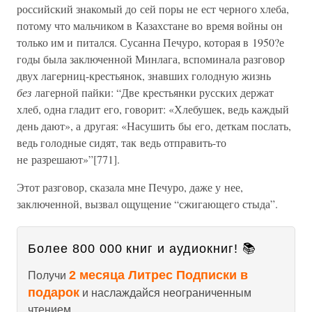
российский знакомый до сей поры не ест черного хлеба,
потому что мальчиком в Казахстане во время войны он
только им и питался. Сусанна Печуро, которая в 1950?е
годы была заключенной Минлага, вспоминала разговор
двух лагерниц-крестьянок, знавших голодную жизнь
без
лагерной пайки: “Две крестьянки русских держат
хлеб, одна гладит его, говорит: «Хлебушек, ведь каждый
день дают», а другая: «Насушить бы его, деткам послать,
ведь голодные сидят, так ведь отправить-то
не разрешают»”[771].
Этот разговор, сказала мне Печуро, даже у нее,
заключенной, вызвал ощущение “сжигающего стыда”.
Более 800 000 книг и аудиокниг! 📚
2 месяца Литрес Подписки в
Получи
подарок
и наслаждайся неограниченным
чтением