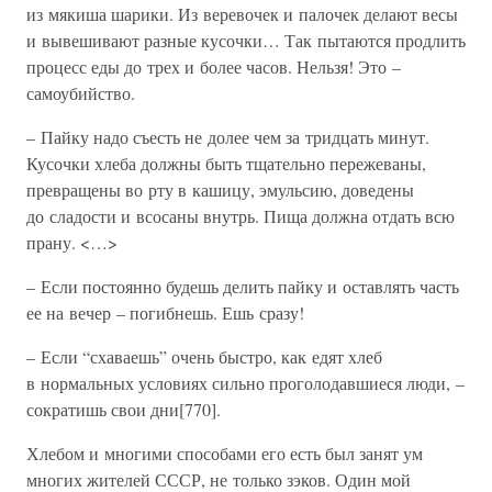
из мякиша шарики. Из веревочек и палочек делают весы
и вывешивают разные кусочки… Так пытаются продлить
процесс еды до трех и более часов. Нельзя! Это –
самоубийство.
– Пайку надо съесть не долее чем за тридцать минут.
Кусочки хлеба должны быть тщательно пережеваны,
превращены во рту в кашицу, эмульсию, доведены
до сладости и всосаны внутрь. Пища должна отдать всю
прану. <…>
– Если постоянно будешь делить пайку и оставлять часть
ее на вечер – погибнешь. Ешь сразу!
– Если “схаваешь” очень быстро, как едят хлеб
в нормальных условиях сильно проголодавшиеся люди, –
сократишь свои дни[770].
Хлебом и многими способами его есть был занят ум
многих жителей СССР, не только зэков. Один мой