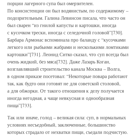
порции лагерного супа был омерзителен.
По консистенции он был водянистым, по содержимому –
подозрительным. Галина Левинсон писала, что часто он
был сварен “из гнилой капусты и картошки, иногда
с кусочком трески, иногда с селедочной головой”[730].
Барбара Армонас вспоминала про баланду с “кусочками
легкого или рыбьими жабрами и несколькими ломтиками
картошки”[731]. Леонид Ситко сказал, что суп всегда был
очень жидкий, без мяса[732]. Даже Лазарь Коган,
возглавлявший строительство канала Москва – Волга,
в одном приказе посетовал: “Некоторые повара работают
так, как будто они готовят не для советской столовой,
а для обжорки. От такого отношения к делу получается
иногда негодная, а чаще невкусная и однообразная
пища”[733].
Так или иначе, голод – великая сила: суп, в нормальных
условиях несъедобный, заключенные, большинство
которых страдало от нехватки пищи, съедали подчистую.