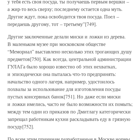
у тебя есть своя посуда, ты получаешь первым вершки –
а жир-то весь сверху; последнему остается одна муть.
Другие ждут, пока освободится твоя посуда. Поел –
передаешь другому, тот – третьему”[749].
Другие заключенные делали миски и ложки из дерева.
В маленьком музее при московском обществе
“Мемориал” выставлено несколько этих трогающих душу
предметов[750]. Как всегда, центральной администрации
ГУЛАГа было хорошо известно об этих нехватках,
и эпизодически она пыталась что-то предпринять:
начальство одного лагеря, например, удостоилось
похвалы за использование для изготовления посуды
пустых консервных банок[751]. Но даже если миски
и ложки имелись, часто не было возможности их помыть;
между тем один из приказов по Дмитлагу категорически
запрещал работникам кухни раскладывать еду в грязную
посуду[752].
По всем этим причинам разработанные в Москве нормы