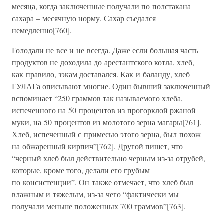
месяца, когда заключенные получали по полстакана
сахара – месячную норму. Сахар съедался
немедленно[760].
Голодали не все и не всегда. Даже если большая часть
продуктов не доходила до арестантского котла, хлеб,
как правило, зэкам доставался. Как и баланду, хлеб
ГУЛАГа описывают многие. Один бывший заключенный
вспоминает “250 граммов так называемого хлеба,
испеченного на 50 процентов из прогорклой ржаной
муки, на 50 процентов из молотого зерна магары[761].
Хлеб, испеченный с примесью этого зерна, был похож
на обжаренный кирпич”[762]. Другой пишет, что
“черный хлеб был действительно черным из-за отрубей,
которые, кроме того, делали его грубым
по консистенции”. Он также отмечает, что хлеб был
влажным и тяжелым, из-за чего “фактически мы
получали меньше положенных 700 граммов”[763].