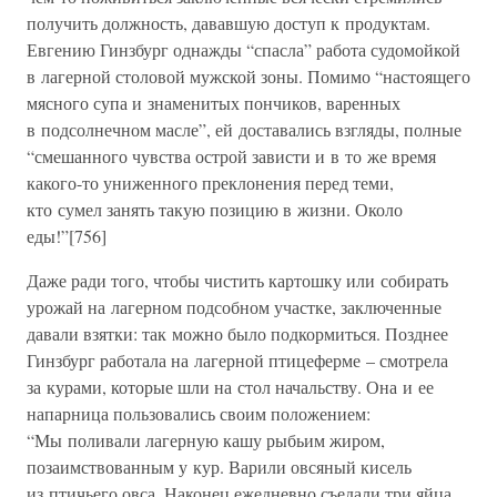
получить должность, дававшую доступ к продуктам.
Евгению Гинзбург однажды “спасла” работа судомойкой
в лагерной столовой мужской зоны. Помимо “настоящего
мясного супа и знаменитых пончиков, варенных
в подсолнечном масле”, ей доставались взгляды, полные
“смешанного чувства острой зависти и в то же время
какого-то униженного преклонения перед теми,
кто сумел занять такую позицию в жизни. Около
еды!”[756]
Даже ради того, чтобы чистить картошку или собирать
урожай на лагерном подсобном участке, заключенные
давали взятки: так можно было подкормиться. Позднее
Гинзбург работала на лагерной птицеферме – смотрела
за курами, которые шли на стол начальству. Она и ее
напарница пользовались своим положением:
“Мы поливали лагерную кашу рыбьим жиром,
позаимствованным у кур. Варили овсяный кисель
из птичьего овса. Наконец ежедневно съедали три яйца