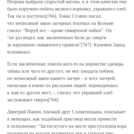
Петрова выбрали старостой вагона, и в этом качестве ему
было поручено побить мелкого воришку, укравшего хлеб.
Так он и поступил[766]. Томас Сговио писал,
что неписаный закон лагерных блатных на Колыме
гласил: “Воруй все – кроме священной пайки”. Он
“не раз видел, как заключенных били до смерти
за нарушение священного правила”[767]. Казимеж Зарод
вспоминал:
Если заключенные ловили кого-то на воровстве одежды,
табака или чего-то другого, он мог ожидать побоев,
но неписаный закон нашего лагеря – и всех лагерей,
насколько я понял по рассказам людей, переведенных
к нам из других мест, – гласил, что укравший хлеб
заслуживает смерти[768].
Дмитрий Панин, близкий друг Солженицына, описывает
в мемуарах, как подобный приговор могли привести
в исполнение: “Застигнутого на месте преступления вора
подымали на высоту вытянутых рук и грохали три-