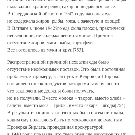
выдавались крайне редко, сахар не выдавался вовсе.
В Свердловской области в 1942 году лагерная еда
не содержала жиров, рыбы, мяса, а зачастую и овощей.
В Вятлаге в июле 1942?го еда была плохой, практически
несъедобной, не содержащей витаминов. Причина –
отсутствие жиров, мяса, рыбы, картофеля.
Все готовилось из муки и круп[753].
Распространенной причиной нехватки еды было
отсутствие необходимых поставок. Это была постоянная
проблема: к примеру, в лагпункте Кедровый Шор был
составлен список продуктов, которыми заменялось то,
что заключенные должны были получать,
но не получали. Вместо молока – творог, вместо хлеба –
галеты, вместо мяса – грибы, вместо сахара – ягоды[754].
В результате рацион заключенных был совсем не таким,
каким ему полагалось быть по московским документам.
Проверка Бирлага, проведенная прокуратурой
в 1940 году, показала, что “весь обед для работающих з/к