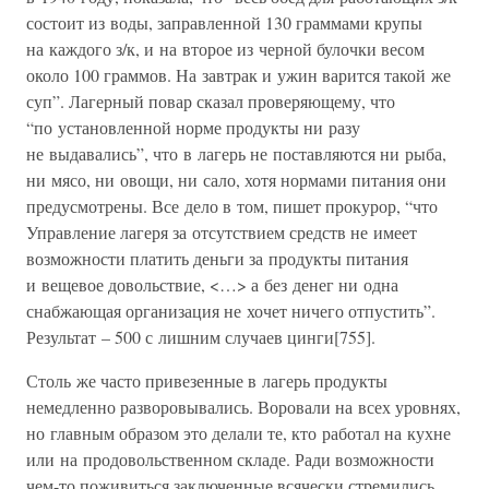
состоит из воды, заправленной 130 граммами крупы
на каждого з/к, и на второе из черной булочки весом
около 100 граммов. На завтрак и ужин варится такой же
суп”. Лагерный повар сказал проверяющему, что
“по установленной норме продукты ни разу
не выдавались”, что в лагерь не поставляются ни рыба,
ни мясо, ни овощи, ни сало, хотя нормами питания они
предусмотрены. Все дело в том, пишет прокурор, “что
Управление лагеря за отсутствием средств не имеет
возможности платить деньги за продукты питания
и вещевое довольствие, <…> а без денег ни одна
снабжающая организация не хочет ничего отпустить”.
Результат – 500 с лишним случаев цинги[755].
Столь же часто привезенные в лагерь продукты
немедленно разворовывались. Воровали на всех уровнях,
но главным образом это делали те, кто работал на кухне
или на продовольственном складе. Ради возможности
чем-то поживиться заключенные всячески стремились