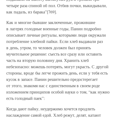
четыре раза спиной об пол. Отбив почки, выкидывали,
как падаль, из барака”[769].
Как и многие бывшие заключенные, прожившие
в лагерях голодные военные годы, Панин подробно
описывает личные ритуалы, которыми люди окружали
потребление хлебной пайки. Если хлеб выдавали раз
в день, утром, то человек должен был принять
мучительное решение: съесть все сразу или оставить
часть на вторую половину дня. Хранить хлеб
небезопасно: можешь потерять, могут украсть. С другой
стороны, вроде бы легче прожить день, если у тебя есть
кусок в запасе. Панин решительно предостерегает
от этого, знакомя нас с единственным в своем роде
изложением принципов особой науки о том, “как нужно
есть голодный паек”:
Когда дают пайку, неудержимо хочется продлить
наслаждение самой едой. Хлеб режут, делят, катают