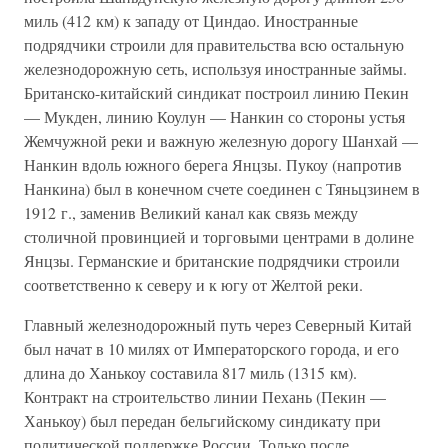
миль (412 км) к западу от Циндао. Иностранные
подрядчики строили для правительства всю остальную
железнодорожную сеть, используя иностранные займы.
Британско-китайский синдикат построил линию Пекин
— Мукден, линию Коулун — Нанкин со стороны устья
Жемчужной реки и важную железную дорогу Шанхай —
Нанкин вдоль южного берега Янцзы. Пукоу (напротив
Нанкина) был в конечном счете соединен с Тяньцзинем в
1912 г., заменив Великий канал как связь между
столичной провинцией и торговыми центрами в долине
Янцзы. Германские и британские подрядчики строили
соответственно к северу и к югу от Желтой реки.
Главный железнодорожный путь через Северный Китай
был начат в 10 милях от Императорского города, и его
длина до Ханькоу составила 817 миль (1315 км).
Контракт на строительство линии Пехань (Пекин —
Ханькоу) был передан бельгийскому синдикату при
политической поддержке России. Только после