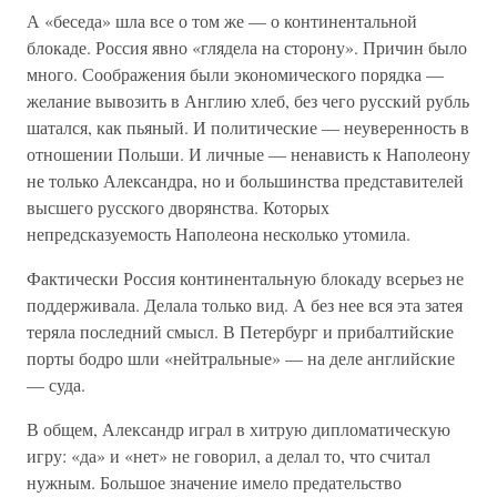
А «беседа» шла все о том же — о континентальной
блокаде. Россия явно «глядела на сторону». Причин было
много. Соображения были экономического порядка —
желание вывозить в Англию хлеб, без чего русский рубль
шатался, как пьяный. И политические — неуверенность в
отношении Польши. И личные — ненависть к Наполеону
не только Александра, но и большинства представителей
высшего русского дворянства. Которых
непредсказуемость Наполеона несколько утомила.
Фактически Россия континентальную блокаду всерьез не
поддерживала. Делала только вид. А без нее вся эта затея
теряла последний смысл. В Петербург и прибалтийские
порты бодро шли «нейтральные» — на деле английские
— суда.
В общем, Александр играл в хитрую дипломатическую
игру: «да» и «нет» не говорил, а делал то, что считал
нужным. Большое значение имело предательство