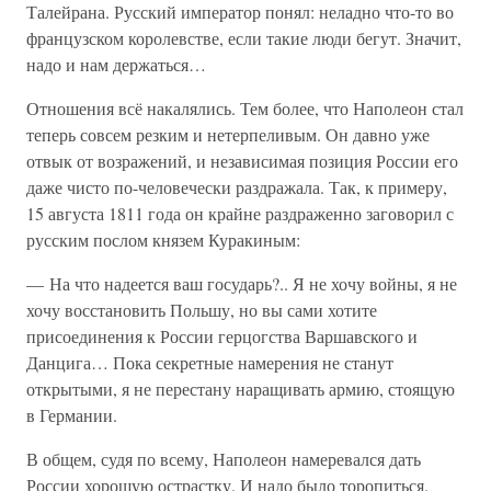
Талейрана. Русский император понял: неладно что-то во
французском королевстве, если такие люди бегут. Значит,
надо и нам держаться…
Отношения всё накалялись. Тем более, что Наполеон стал
теперь совсем резким и нетерпеливым. Он давно уже
отвык от возражений, и независимая позиция России его
даже чисто по-человечески раздражала. Так, к примеру,
15 августа 1811 года он крайне раздраженно заговорил с
русским послом князем Куракиным:
— На что надеется ваш государь?.. Я не хочу войны, я не
хочу восстановить Польшу, но вы сами хотите
присоединения к России герцогства Варшавского и
Данцига… Пока секретные намерения не станут
открытыми, я не перестану наращивать армию, стоящую
в Германии.
В общем, судя по всему, Наполеон намеревался дать
России хорошую острастку. И надо было торопиться.