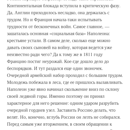
Континентальная блокада вступила в критическую фазу.
Да, Англии приходилось несладко, она держалась с
трудом. Но и Франция начала-таки испытывать
трудности от бесконечных войн. Самое главное, —
зашаталась основная «социальная база» Наполеона:
крестьяне устали. В самом деле, сколько еще можно
давать своих сыновей на войну, которая ведется уже
неизвестно ради чего? Да к тому же в 1811 году
Францию постиг неурожай. Кое-где дошло дело до
беспорядков. И тут раздался еще один звоночек.
Очередной армейский набор проходил с большим трудом.
Молодежь побежала в леса, где ее пришлось вылавливать.
Наполеон уже явно начинал скольжение вниз по склону
своей ледяной горы. Именно поэтому он принял
характерное для него решение: одним ударом разрубить
очередной гордиев узел. Заставить Россию делать, что
велят. Но, конечно, вглубь России он лезть не собирался.
Перед самым уже вторжением, в своем обращении к