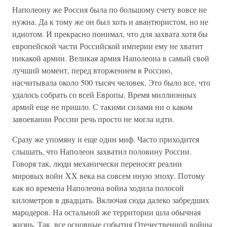
Наполеону же Россия была по большому счету вовсе не
нужна. Да к тому же он был хоть и авантюристом, но не
идиотом. И прекрасно понимал, что для захвата хотя бы
европейской части Российской империи ему не хватит
никакой армии. Великая армия Наполеона в самый свой
лучший момент, перед вторжением в Россию,
насчитывала около 500 тысяч человек. Это было все, что
удалось собрать со всей Европы. Время миллионных
армий еще не пришло. С такими силами ни о каком
завоевании России речь просто не могла идти.
Сразу же упомяну и еще один миф. Часто приходится
слышать, что Наполеон захватил половину России.
Говоря так, люди механически переносят реалии
мировых войн XX века на совсем иную эпоху. Потому
как во времена Наполеона война ходила полосой
километров в двадцать. Включая сюда далеко забредших
мародеров. На остальной же территории шла обычная
жизнь. Так, все основные события Отечественной войны