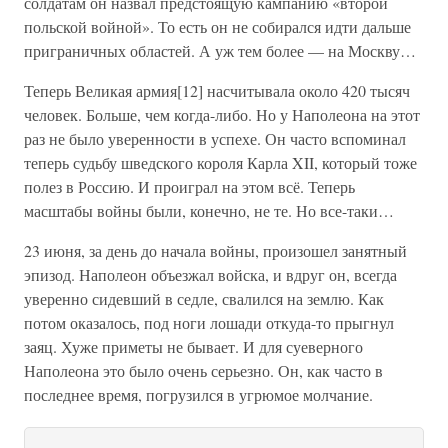
солдатам он назвал предстоящую кампанию «второй
польской войной». То есть он не собирался идти дальше
приграничных областей. А уж тем более — на Москву…
Теперь Великая армия[12] насчитывала около 420 тысяч
человек. Больше, чем когда-либо. Но у Наполеона на этот
раз не было уверенности в успехе. Он часто вспоминал
теперь судьбу шведского короля Карла XII, который тоже
полез в Россию. И проиграл на этом всё. Теперь
масштабы войны были, конечно, не те. Но все-таки…
23 июня, за день до начала войны, произошел занятный
эпизод. Наполеон объезжал войска, и вдруг он, всегда
уверенно сидевший в седле, свалился на землю. Как
потом оказалось, под ноги лошади откуда-то прыгнул
заяц. Хуже приметы не бывает. И для суеверного
Наполеона это было очень серьезно. Он, как часто в
последнее время, погрузился в угрюмое молчание.