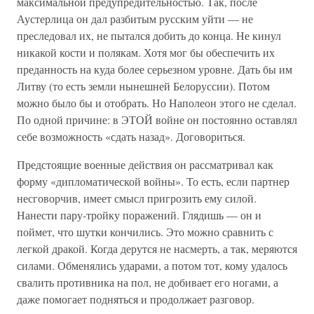
максимальной предупредительностью. Так, после
Аустерлица он дал разбитым русским уйти — не
преследовал их, не пытался добить до конца. Не кинул
никакой кости и полякам. Хотя мог бы обеспечить их
преданность на куда более серьезном уровне. Дать бы им
Литву (то есть земли нынешней Белоруссии). Потом
можно было бы и отобрать. Но Наполеон этого не сделал.
По одной причине: в ЭТОЙ войне он постоянно оставлял
себе возможность «сдать назад». Договориться.
Предстоящие военные действия он рассматривал как
форму «дипломатической войны». То есть, если партнер
несговорчив, имеет смысл пригрозить ему силой.
Нанести пару-тройку поражений. Глядишь — он и
поймет, что шутки кончились. Это можно сравнить с
легкой дракой. Когда дерутся не насмерть, а так, меряются
силами. Обменялись ударами, а потом тот, кому удалось
свалить противника на пол, не добивает его ногами, а
даже помогает подняться и продолжает разговор.