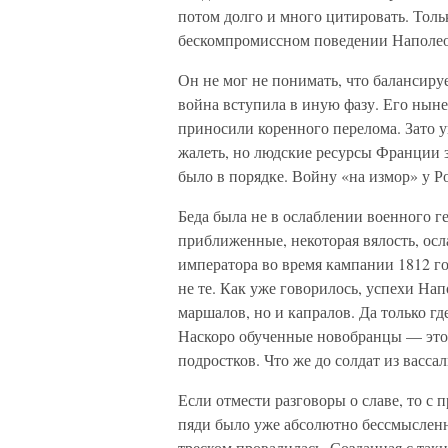
потом долго и много цитировать. Тольк
бескомпромиссном поведении Наполеон
Он не мог не понимать, что балансиру
война вступила в иную фазу. Его нын
приносили коренного перелома. Зато 
жалеть, но людские ресурсы Франции 
было в порядке. Войну «на измор» у Р
Беда была не в ослаблении военного г
приближенные, некоторая вялость, осл
императора во время кампании 1812 го
не те. Как уже говорилось, успехи На
маршалов, но и капралов. Да только гд
Наскоро обученные новобранцы — это 
подростков. Что же до солдат из васса
Если отмести разговоры о славе, то с 
пяди было уже абсолютно бессмысленн
треском провалилась. Созданная с так