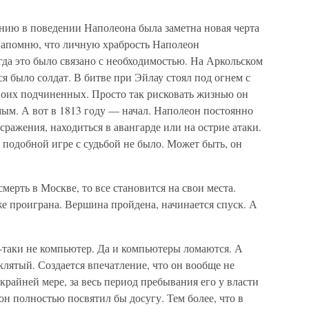
анию в поведении Наполеона была заметна новая черта
 Напомню, что личную храбрость Наполеон
гда это было связано с необходимостью. На Аркольском
я было солдат. В битве при Эйлау стоял под огнем с
воих подчиненных. Просто так рисковать жизнью он
ым. А вот в 1813 году — начал. Наполеон постоянно
сражения, находиться в авангарде или на острие атаки.
 подобной игре с судьбой не было. Может быть, он
ерть в Москве, то все становится на свои места.
е проиграна. Вершина пройдена, начинается спуск. А
-таки не компьютер. Да и компьютеры ломаются. А
клятый. Создается впечатление, что он вообще не
 крайней мере, за весь период пребывания его у власти
н полностью посвятил бы досугу. Тем более, что в