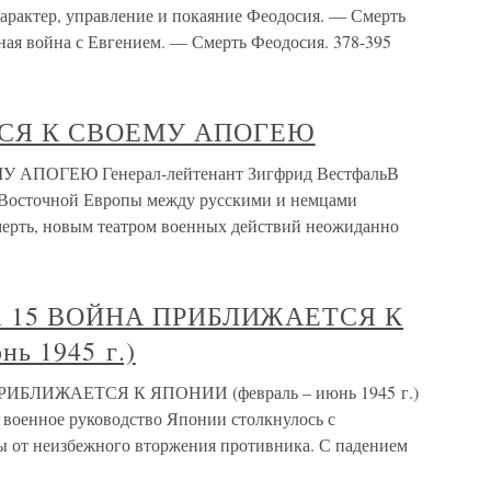
рактер, управление и покаяние Феодосия. — Смерть
ная война с Евгением. — Смерть Феодосия. 378-395
СЯ К СВОЕМУ АПОГЕЮ
ПОГЕЮ Генерал-лейтенант Зигфрид ВестфальВ
х Восточной Европы между русскими и немцами
 смерть, новым театром военных действий неожиданно
ава 15 ВОЙНА ПРИБЛИЖАЕТСЯ К
ь 1945 г.)
ПРИБЛИЖАЕТСЯ К ЯПОНИИ (февраль – июнь 1945 г.)
 военное руководство Японии столкнулось с
ы от неизбежного вторжения противника. С падением