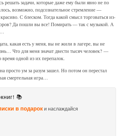
ь решать задачи, которые даже ему были явно не по
илось, возможно, подсознательное стремление —
красиво. С блеском. Тогда какой смысл торговаться из-
оров? Да пошли вы все! Помирать — так с музыкой. А
в…
та, какая есть у меня, вы не жили в лагере, вы не
нь… Что для меня значат двести тысяч человек? —
 время одной из их перепалок.
на просто ум за разум зашел. Но потом он перестал
овая смертельная игра…
книг! 📚
писки в подарок
и наслаждайся