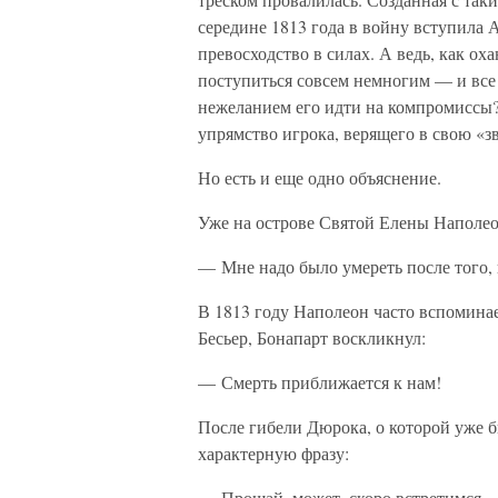
середине 1813 года в войну вступила 
превосходство в силах. А ведь, как о
поступиться совсем немногим — и все
нежеланием его идти на компромиссы? В
упрямство игрока, верящего в свою «з
Но есть и еще одно объяснение.
Уже на острове Святой Елены Наполео
— Мне надо было умереть после того, 
В 1813 году Наполеон часто вспоминает
Бесьер, Бонапарт воскликнул:
— Смерть приближается к нам!
После гибели Дюрока, о которой уже б
характерную фразу:
— Прощай, может, скоро встретимся.