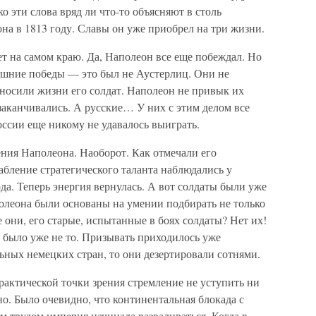
о эти слова вряд ли что-то объясняют в столь
а в 1813 году. Славы он уже приобрел на три жизни.
ет на самом краю. Да, Наполеон все еще побеждал. Но
ешние победы — это был не Аустерлиц. Они не
уносили жизни его солдат. Наполеон не привык их
заканчивались. А русские… У них с этим делом все
оссии еще никому не удавалось выиграть.
ения Наполеона. Наоборот. Как отмечали его
абление стратегического таланта наблюдались у
да. Теперь энергия вернулась. А вот солдаты были уже
полеона были основаны на умении подбирать не только
е они, его старые, испытанные в боях солдаты? Нет их!
было уже не то. Призывать приходилось уже
льных немецких стран, то они дезертировали сотнями.
практической точки зрения стремление не уступить ни
о. Было очевидно, что континентальная блокада с
им трудом империя начинала разваливаться. Когда в