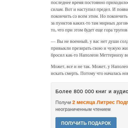
последнее время постоянно приходилос
силам. Вот и наступил предел. И появ
покончить со всем этим. Но покончить 
за пунктов каких-то там мирных догов
то, что при этом будет еще гора трупо
— Вы не военный, у вас нет души солда
привыкли презирать свою и чужую жиз
бросил как-то Наполеон Меттерниху во
Может, все и не так. Может, у Наполео
искать смерть. Потому что началась н
Более 800 000 книг и аудио
2 месяца Литрес Под
Получи
неограниченным чтением
ПОЛУЧИТЬ ПОДАРОК