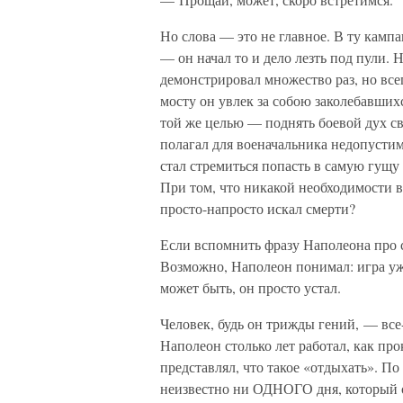
Но слова — это не главное. В ту камп
— он начал то и дело лезть под пули.
демонстрировал множество раз, но все
мосту он увлек за собою заколебавшихс
той же целью — поднять боевой дух с
полагал для военачальника недопустим
стал стремиться попасть в самую гущу 
При том, что никакой необходимости в
просто-напросто искал смерти?
Если вспомнить фразу Наполеона про см
Возможно, Наполеон понимал: игра уж
может быть, он просто устал.
Человек, будь он трижды гений, — все
Наполеон столько лет работал, как про
представлял, что такое «отдыхать». По
неизвестно ни ОДНОГО дня, который о