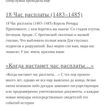
спецслужба проходила еще
18 Час расплаты (1483–1485)
18 Час расплаты (1483–1485) Король Ричард:
Припомните, с кем боретесь вы нынче: Со стадом плутов,
беглецов, бродяг, С бретонской сволочью и жалкой
гнилью, Что выблевала полная земля Для гнусных
подвигов и разрушений. Был мирен сон ваш, мира вас
лишили; У вас земля, красивы ваши
«Когда настанет час расплаты…»
«Когда настанет час расплаты…» С тех пор прошло
много лет, однако не все еще выяснено до конца, белые
пятна незнания либо догадок заменяют несуществующие
или преднамеренно уничтоженные документы, а каждые
новые мемуары непосредственных свидетелей тех
событий истории