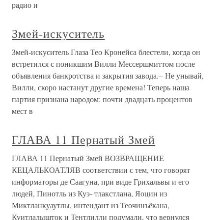
радио и
Змей-искуситель
Змей-искуситель Глаза Тео Кронейса блестели, когда он
встретился с поникшим Вилли Мессершмиттом после
объявления банкротства и закрытия завода.– Не унывай,
Вилли, скоро настанут другие времена! Теперь наша
партия признана народом: почти двадцать процентов
мест в
ГЛАВА 11 Пернатый Змей
ГЛАВА 11 Пернатый Змей ВОЗВРАЩЕНИЕ
КЕЦАЛЬКОАТЛЯВ соответствии с тем, что говорят
информаторы де Саагуна, при виде Грихальвы и его
людей, Пинотль из Куэ- тлакстлана, Яоцин из
Миктланкуаутлы, интендант из Теочинъёкана,
Куитлалышток и Тентлилли подумали, что вернулся