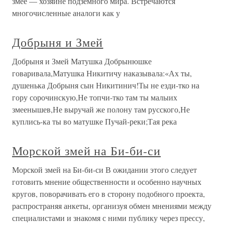
змее — хозяине подземного мира. Встречаются
многочисленные аналоги как у
Добрыня и Змей
Добрыня и Змей Матушка Добрынюшке
говаривала,Матушка Никитичу наказывала:«Ах ты,
душенька Добрыня сын Никитинич!Ты не езди-тко на
гору сорочинскую,Не топчи-тко там ты малыих
змеенышев,Не выручай же полону там русского,Не
куплись-ка ты во матушке Пучай-реки;Тая река
Морской змей на Би-би-си
Морской змей на Би-би-си В ожидании этого следует
готовить мнение общественности и особенно научных
кругов, поворачивать его в сторону подобного проекта,
распространяя анкеты, организуя обмен мнениями между
специалистами и знакомя с ними публику через прессу,