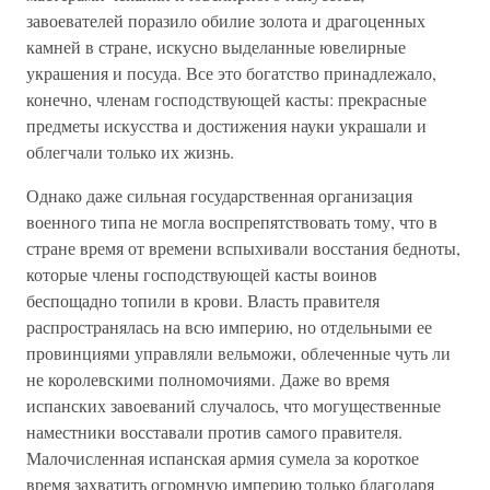
завоевателей поразило обилие золота и драгоценных
камней в стране, искусно выделанные ювелирные
украшения и посуда. Все это богатство принадлежало,
конечно, членам господствующей касты: прекрасные
предметы искусства и достижения науки украшали и
облегчали только их жизнь.
Однако даже сильная государственная организация
военного типа не могла воспрепятствовать тому, что в
стране время от времени вспыхивали восстания бедноты,
которые члены господствующей касты воинов
беспощадно топили в крови. Власть правителя
распространялась на всю империю, но отдельными ее
провинциями управляли вельможи, облеченные чуть ли
не королевскими полномочиями. Даже во время
испанских завоеваний случалось, что могущественные
наместники восставали против самого правителя.
Малочисленная испанская армия сумела за короткое
время захватить огромную империю только благодаря