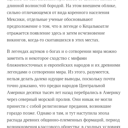
длинной волнистой бородой. На этом внешнем облике,
сильно отличающемся от вида коренного населения
Мексики, отдельные ученые обосновывают
предположение о том, что в легенде о Кецалькоатле
отражается появление здесь и затем исчезновение
викингов, когда-то скитавшихся в этих местах.
В легендах ацтеков о богах и о сотворении мира можно
заметить и некоторое сходство с мифами
ближневосточных и европейских народов и их древними
легендами о сотворении мира. Из этого, разумеется,
нельзя делать далеко идущие выводы, поскольку почти
точно доказано, что предки народов Центральной
Америки десятки тысяч лет назад перебрались в Америку
через северный морской пролив. Они никак не могли
принести с собой религиозные предания, возникшие
гораздо позже. Однако и там, и тут наступила эпоха
распада древних общинно-племенных формаций, период
возникновения классового общества; в сходных условиях