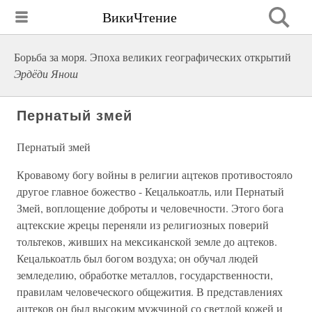
ВикиЧтение
Борьба за моря. Эпоха великих географических открытий
Эрдёди Янош
Пернатый змей
Пернатый змей
Кровавому богу войны в религии ацтеков противостояло
другое главное божество - Кецалькоатль, или Пернатый
Змей, воплощение доброты и человечности. Этого бога
ацтекские жрецы переняли из религиозных поверий
тольтеков, живших на мексиканской земле до ацтеков.
Кецалькоатль был богом воздуха; он обучал людей
земледелию, обработке металлов, государственности,
правилам человеческого общежития. В представлениях
ацтеков он был высоким мужчиной со светлой кожей и