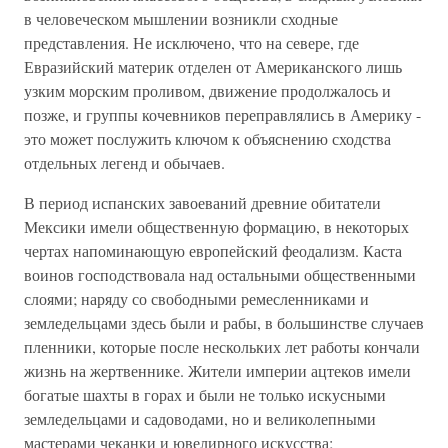
в человеческом мышлении возникли сходные
представления. Не исключено, что на севере, где
Евразийский материк отделен от Американского лишь
узким морским проливом, движение продолжалось и
позже, и группы кочевников переправлялись в Америку -
это может послужить ключом к объяснению сходства
отдельных легенд и обычаев.
В период испанских завоеваний древние обитатели
Мексики имели общественную формацию, в некоторых
чертах напоминающую европейский феодализм. Каста
воинов господствовала над остальными общественными
слоями; наряду со свободными ремесленниками и
земледельцами здесь были и рабы, в большинстве случаев
пленники, которые после нескольких лет работы кончали
жизнь на жертвеннике. Жители империи ацтеков имели
богатые шахты в горах и были не только искусными
земледельцами и садоводами, но и великолепными
мастерами чеканки и ювелирного искусства;