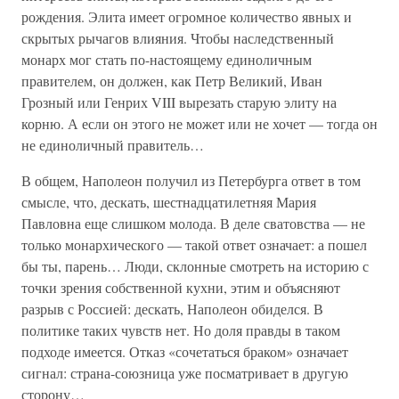
рождения. Элита имеет огромное количество явных и
скрытых рычагов влияния. Чтобы наследственный
монарх мог стать по-настоящему единоличным
правителем, он должен, как Петр Великий, Иван
Грозный или Генрих VIII вырезать старую элиту на
корню. А если он этого не может или не хочет — тогда он
не единоличный правитель…
В общем, Наполеон получил из Петербурга ответ в том
смысле, что, дескать, шестнадцатилетняя Мария
Павловна еще слишком молода. В деле сватовства — не
только монархического — такой ответ означает: а пошел
бы ты, парень… Люди, склонные смотреть на историю с
точки зрения собственной кухни, этим и объясняют
разрыв с Россией: дескать, Наполеон обиделся. В
политике таких чувств нет. Но доля правды в таком
подходе имеется. Отказ «сочетаться браком» означает
сигнал: страна-союзница уже посматривает в другую
сторону…