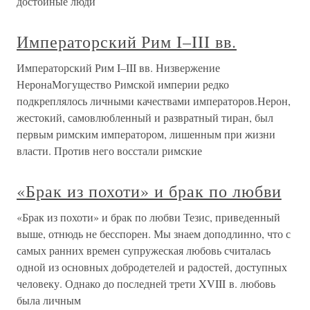
достойные люди
Императорский Рим I–III вв.
Императорский Рим I–III вв. Низвержение
НеронаМогущество Римской империи редко
подкреплялось личными качествами императоров.Нерон,
жестокий, самовлюбленный и развратный тиран, был
первым римским императором, лишенным при жизни
власти. Против него восстали римские
«Брак из похоти» и брак по любви
«Брак из похоти» и брак по любви Тезис, приведенный
выше, отнюдь не бесспорен. Мы знаем доподлинно, что с
самых ранних времен супружеская любовь считалась
одной из основных добродетелей и радостей, доступных
человеку. Однако до последней трети XVIII в. любовь
была личным