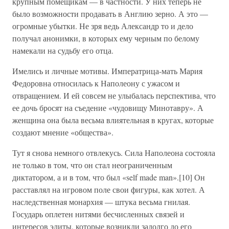
крупным помещикам — в частности. У них теперь не
было возможности продавать в Англию зерно. А это —
огромные убытки. Не зря ведь Александр то и дело
получал анонимки, в которых ему черным по белому
намекали на судьбу его отца.
Имелись и личные мотивы. Императрица-мать Мария
Федоровна относилась к Наполеону с ужасом и
отвращением. И ей совсем не улыбалась перспектива, что
ее дочь бросят на съедение «чудовищу Минотавру». А
женщина она была весьма влиятельная в кругах, которые
создают мнение «общества».
Тут я снова немного отвлекусь. Сила Наполеона состояла
не только в том, что он стал неограниченным
диктатором, а и в том, что был «self made man».[10] Он
расставлял на игровом поле свои фигуры, как хотел. А
наследственная монархия — штука весьма гнилая.
Государь оплетен нитями бесчисленных связей и
интересов элиты, которые возникли задолго до его