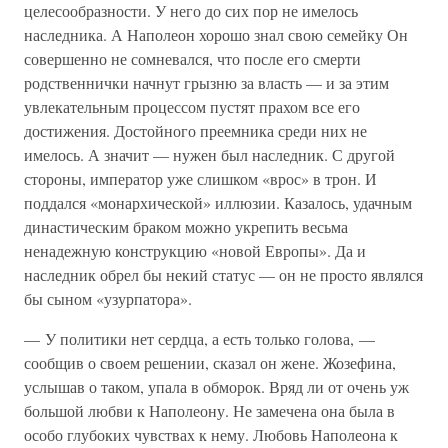
целесообразности. У него до сих пор не имелось
наследника. А Наполеон хорошо знал свою семейку Он
совершенно не сомневался, что после его смерти
родственнички начнут грызню за власть — и за этим
увлекательным процессом пустят прахом все его
достижения. Достойного преемника среди них не
имелось. А значит — нужен был наследник. С другой
стороны, император уже слишком «врос» в трон. И
поддался «монархической» иллюзии. Казалось, удачным
династическим браком можно укрепить весьма
ненадежную конструкцию «новой Европы». Да и
наследник обрел бы некий статус — он не просто являлся
бы сыном «узурпатора».
— У политики нет сердца, а есть только голова, —
сообщив о своем решении, сказал он жене. Жозефина,
услышав о таком, упала в обморок. Вряд ли от очень уж
большой любви к Наполеону. Не замечена она была в
особо глубоких чувствах к нему. Любовь Наполеона к