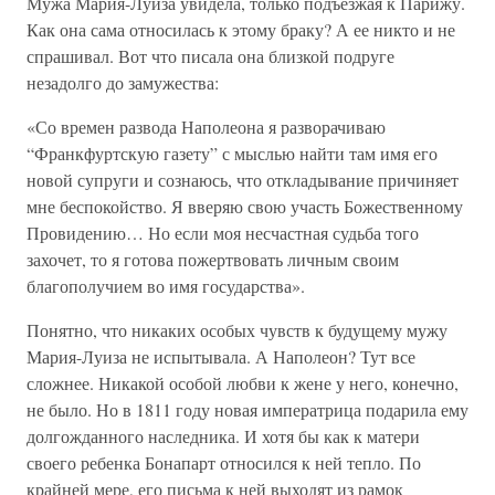
Мужа Мария-Луиза увидела, только подъезжая к Парижу.
Как она сама относилась к этому браку? А ее никто и не
спрашивал. Вот что писала она близкой подруге
незадолго до замужества:
«Со времен развода Наполеона я разворачиваю
“Франкфуртскую газету” с мыслью найти там имя его
новой супруги и сознаюсь, что откладывание причиняет
мне беспокойство. Я вверяю свою участь Божественному
Провидению… Но если моя несчастная судьба того
захочет, то я готова пожертвовать личным своим
благополучием во имя государства».
Понятно, что никаких особых чувств к будущему мужу
Мария-Луиза не испытывала. А Наполеон? Тут все
сложнее. Никакой особой любви к жене у него, конечно,
не было. Но в 1811 году новая императрица подарила ему
долгожданного наследника. И хотя бы как к матери
своего ребенка Бонапарт относился к ней тепло. По
крайней мере, его письма к ней выходят из рамок