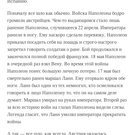
Испанию.
Поначалу все шло как обычно. Войска Наполеона бодро
громили австрийцев. Чем-то выдающимся стало лишь
ранение Наполеона, случившееся 22 апреля. Императора
ранили в ногу. Ему наскоро сделали перевязку, Наполеон
приказал посадить себя на лошадь и строго-настрого
запретил говорить солдатам о ране. Бой продолжался и
закончился полной победой французов. 18 мая Наполеон
в очередной раз взял Вену. Во время этой войны
Наполеон понес большую личную потерю. 17 мая был
смертельно ранен маршал Ланн. Ему оторвало ядром обе
ноги. Ланн был один из тех немногих, кто осмеливался
говорить в лицо Наполеону то, что он на самом деле
думает. Маршал умирал на руках императора. Второй раз
за всю историю войн на глазах Наполеона видели слезы.
Легенда гласит, что Ланн умолял императора прекратить
войны.
А так — все шло, как всегда. Австрия оказалась