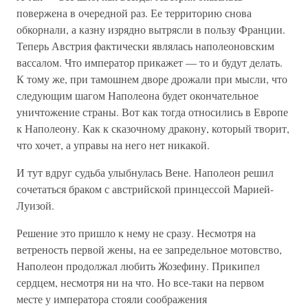
повержена в очередной раз. Ее территорию снова
обкорнали, а казну изрядно вытрясли в пользу Франции.
Теперь Австрия фактически являлась наполеоновским
вассалом. Что император прикажет — то и будут делать.
К тому же, при тамошнем дворе дрожали при мысли, что
следующим шагом Наполеона будет окончательное
уничтожение страны. Вот как тогда относились в Европе
к Наполеону. Как к сказочному дракону, который творит,
что хочет, а управы на него нет никакой.
И тут вдруг судьба улыбнулась Вене. Наполеон решил
сочетаться браком с австрийской принцессой Марией-
Луизой.
Решение это пришло к нему не сразу. Несмотря на
ветреность первой жены, на ее запредельное мотовство,
Наполеон продолжал любить Жозефину. Прикипел
сердцем, несмотря ни на что. Но все-таки на первом
месте у императора стояли соображения