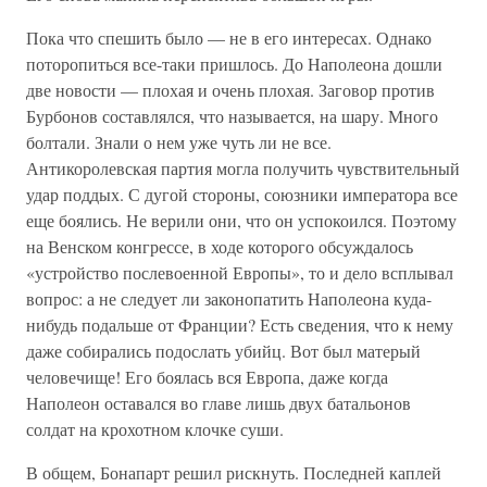
Пока что спешить было — не в его интересах. Однако
поторопиться все-таки пришлось. До Наполеона дошли
две новости — плохая и очень плохая. Заговор против
Бурбонов составлялся, что называется, на шару. Много
болтали. Знали о нем уже чуть ли не все.
Антикоролевская партия могла получить чувствительный
удар поддых. С дугой стороны, союзники императора все
еще боялись. Не верили они, что он успокоился. Поэтому
на Венском конгрессе, в ходе которого обсуждалось
«устройство послевоенной Европы», то и дело всплывал
вопрос: а не следует ли законопатить Наполеона куда-
нибудь подальше от Франции? Есть сведения, что к нему
даже собирались подослать убийц. Вот был матерый
человечище! Его боялась вся Европа, даже когда
Наполеон оставался во главе лишь двух батальонов
солдат на крохотном клочке суши.
В общем, Бонапарт решил рискнуть. Последней каплей