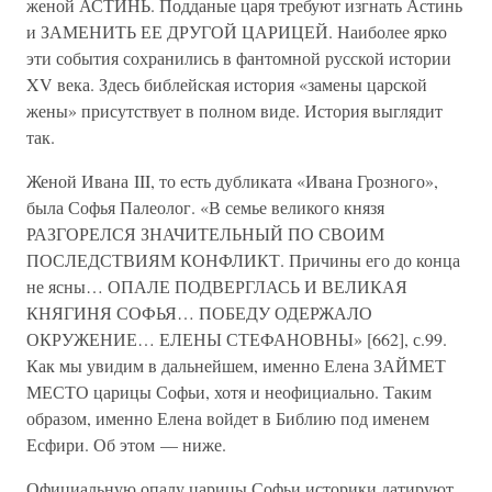
женой АСТИНЬ. Подданые царя требуют изгнать Астинь
и ЗАМЕНИТЬ ЕЕ ДРУГОЙ ЦАРИЦЕЙ. Наиболее ярко
эти события сохранились в фантомной русской истории
XV века. Здесь библейская история «замены царской
жены» присутствует в полном виде. История выглядит
так.
Женой Ивана III, то есть дубликата «Ивана Грозного»,
была Софья Палеолог. «В семье великого князя
РАЗГОРЕЛСЯ ЗНАЧИТЕЛЬНЫЙ ПО СВОИМ
ПОСЛЕДСТВИЯМ КОНФЛИКТ. Причины его до конца
не ясны… ОПАЛЕ ПОДВЕРГЛАСЬ И ВЕЛИКАЯ
КНЯГИНЯ СОФЬЯ… ПОБЕДУ ОДЕРЖАЛО
ОКРУЖЕНИЕ… ЕЛЕНЫ СТЕФАНОВНЫ» [662], с.99.
Как мы увидим в дальнейшем, именно Елена ЗАЙМЕТ
МЕСТО царицы Софьи, хотя и неофициально. Таким
образом, именно Елена войдет в Библию под именем
Есфири. Об этом — ниже.
Официальную опалу царицы Софьи историки датируют