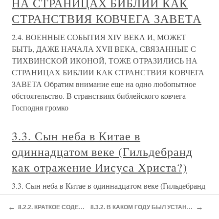
НА СТРАНИЦАХ БИБЛИИ КАК
СТРАНСТВИЯ КОВЧЕГА ЗАВЕТА
2.4. ВОЕННЫЕ СОБЫТИЯ XIV ВЕКА И, МОЖЕТ
БЫТЬ, ДАЖЕ НАЧАЛА XVII ВЕКА, СВЯЗАННЫЕ С
ТИХВИНСКОЙ ИКОНОЙ, ТОЖЕ ОТРАЗИЛИСЬ НА
СТРАНИЦАХ БИБЛИИ КАК СТРАНСТВИЯ КОВЧЕГА
ЗАВЕТА Обратим внимание еще на одно любопытное
обстоятельство. В странствиях библейского ковчега
Господня громко
3.3. Сын неба в Китае в
одиннадцатом веке (Гильдебранд
как отражение Иисуса Христа?)
3.3. Сын неба в Китае в одиннадцатом веке (Гильдебранд
как отражение Иисуса Христа?) Действительно, в
←
→
8.2.2. КРАТКОЕ СОДЕРЖАНИЕ КНИГИ «ЕСФИРЬ»
8.3.2. В КАКОМ ГОДУ БЫЛ УСТАНОВЛЕН БИБЛЕЙСКИЙ ПРАЗДНИК ПУРИМ
середине фантомного ОДИННАДЦАТОГО ВЕКА в