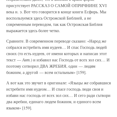
присутствует РАССКАЗ О САМОЙ ОПРИЧНИНЕ XVI
века н. э. Вот что говорится в конце книги Есфирь. Мы
воспользуемся здесь Острожской Библией, а не
современным переводом, так как Острожская Библия
выражается здесь более четко.
Сравните. В современном переводе сказано: «Народ же
собрался истребить имя иудеев… И спас Господь людей
своих (то есть иудеев, от имени которых и написан этот
текст —
Авт.
) и избавил нас Господь от всех зол сих… И
поэтому сотворил ДВА ЖРЕБИЯ, один — людям
божиим, а другой — всем остальным» [159].
А вот как это звучит в оригинале: «Языцы же собравшися
истребити имя иудеом… И спасе господь люди своя и
избави нас господь от всех зол сих… И сего ради сътвори
два жребии, единаго людем божиим, и единого всем
языком» [159].