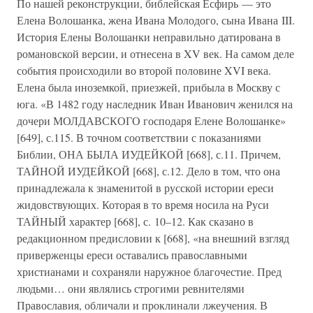
По нашей реконструкции, библейская Есфирь — это
Елена Волошанка, жена Ивана Молодого, сына Ивана III.
История Елены Волошанки неправильно датирована в
романовской версии, и отнесена в XV век. На самом деле
события происходили во второй половине XVI века.
Елена была иноземкой, приезжей, прибыла в Москву с
юга. «В 1482 году наследник Иван Иванович женился на
дочери МОЛДАВСКОГО господаря Елене Волошанке»
[649], с.115. В точном соответствии с показаниями
Библии, ОНА БЫЛА ИУДЕЙКОЙ [668], с.11. Причем,
ТАЙНОЙ ИУДЕЙКОЙ [668], с.12. Дело в том, что она
принадлежала к знаменитой в русской истории ереси
жидовствующих. Которая в то время носила на Руси
ТАЙНЫЙ характер [668], с. 10–12. Как сказано в
редакционном предисловии к [668], «на внешний взгляд
приверженцы ереси оставались православными
христианами и сохраняли наружное благочестие. Пред
людьми… они являлись строгими ревнителями
Православия, обличали и проклинали лжеучения. В