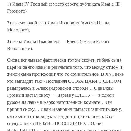
1) Иван IV Грозный (вместо своего дубликата Ивана III
Грозного),
2) его молодой сын Иван Иванович (вместо Ивана
Молодого),
3) жена Ивана Ивановича — Елена (вместо Елены
Волошанки).
Снова всплывает фактически тот же сюжет: гибель сына
царя из-за его жены в результате того, что между отцом и
женой сына происходит что-то сомнительное. В XVI веке
это выглядит так: «Последняя ССОРА ЦАРЯ С СЫНОМ
разыгралась в Александровской слободе… Однажды
Грозный застал сноху — царевну ЕЛЕНУ — в одной
рубахе на лавке в жарко натопленной комнате… Он
прибил сноху… Иван Иванович пытался защитить жену,
он схватил отца за руки, тогда тот прибил и его. Эту
сцену описал ИЕЗУИТ ПОССЕВИНО… Один
ИТАЛЬЯНЕЦ-толмач, находившийся в слободе во время