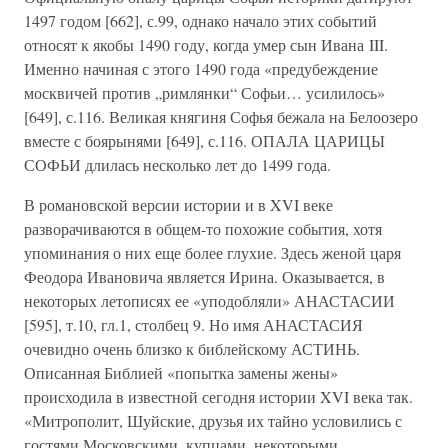
1497 годом [662], с.99, однако начало этих событий
относят к якобы 1490 году, когда умер сын Ивана III.
Именно начиная с этого 1490 года «предубеждение
москвичей против „римлянки“ Софьи… усилилось»
[649], с.116. Великая княгиня Софья бежала на Белоозеро
вместе с боярынями [649], с.116. ОПАЛА ЦАРИЦЫ
СОФЬИ длилась несколько лет до 1499 года.
В романовской версии истории и в XVI веке
разворачиваются в общем-то похожие события, хотя
упоминания о них еще более глухие. Здесь женой царя
Феодора Ивановича является Ирина. Оказывается, в
некоторых летописях ее «уподобляли» АНАСТАСИИ
[595], т.10, гл.1, столбец 9. Но имя АНАСТАСИЯ
очевидно очень близко к библейскому АСТИНЬ.
Описанная Библией «попытка замены жены»
происходила в известной сегодня истории XVI века так.
«Митрополит, Шуйские, друзья их тайно условились с
гостями Московскими, купцами, некоторыми