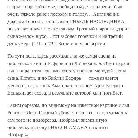
ссоры в царской семье, сообщил ему, что царевич был
очень тяжело ранен посохом в голову… Англичанин
Джером Горсей… описывает ГИБЕЛЬ НАСЛЕДНИКА
несколько иначе. По его словам, Грозный в ярости ударил
сына жезлом в ухо… тот заболел горячкой и на третий
день умер» [451], с.235. Были и другие версии.
По сути дела, здесь рассказана та же самая сцена из
библейской книги Есфирь и из XV века н. э. Отец-царь и
сын-соправитель оказываются у постели молодой жены
сына. Кстати, и по Библии Есфирь — тоже является
женой сына, так как Аман назван отцом Арта-Ксеркса.
Вспыхивает ссора, в результате которой сын погибает.
Таким образом, по-видимому на известной картине Ильи
Репина «Иван Грозный убивает своего сына», художник,
сам того не подозревая, изобразил знаменитую
библейскую сцену ГИБЕЛИ АМАНА из книги
«Есфирь».