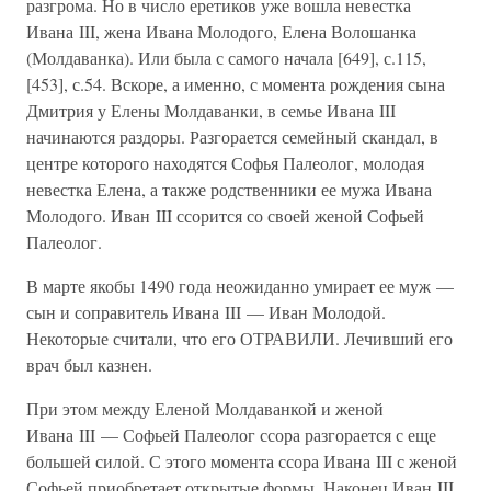
разгрома. Но в число еретиков уже вошла невестка
Ивана III, жена Ивана Молодого, Елена Волошанка
(Молдаванка). Или была с самого начала [649], с.115,
[453], с.54. Вскоре, а именно, с момента рождения сына
Дмитрия у Елены Молдаванки, в семье Ивана III
начинаются раздоры. Разгорается семейный скандал, в
центре которого находятся Софья Палеолог, молодая
невестка Елена, а также родственники ее мужа Ивана
Молодого. Иван III ссорится со своей женой Софьей
Палеолог.
В марте якобы 1490 года неожиданно умирает ее муж —
сын и соправитель Ивана III — Иван Молодой.
Некоторые считали, что его ОТРАВИЛИ. Лечивший его
врач был казнен.
При этом между Еленой Молдаванкой и женой
Ивана III — Софьей Палеолог ссора разгорается с еще
большей силой. С этого момента ссора Ивана III с женой
Софьей приобретает открытые формы. Наконец Иван III