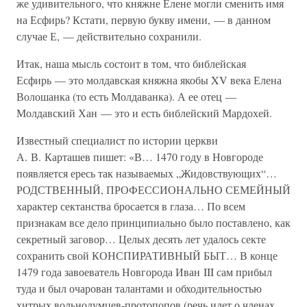
же удивительного, что княжне Елене могли сменить имя
на Есфирь? Кстати, первую букву имени, — в данном
случае Е, — действительно сохранили.
Итак, наша мысль состоит в том, что библейская
Есфирь — это молдавская княжна якобы XV века Елена
Волошанка (то есть Молдаванка). А ее отец —
Молдавский Хан — это и есть библейский Мардохей.
Известный специалист по истории церкви
А. В. Карташев пишет: «В… 1470 году в Новгороде
появляется ересь так называемых „Жидовствующих“…
РОДСТВЕННЫЙ, ПРОФЕССИОНАЛЬНО СЕМЕЙНЫЙ
характер сектанства бросается в глаза… По всем
признакам все дело принципиально было поставлено, как
секретный заговор… Целых десять лет удалось секте
сохранить свой КОНСПИРАТИВНЫЙ БЫТ… В конце
1479 года завоеватель Новгорода Иван III сам прибыл
туда и был очарован талантами и обходительностью
хитрых вольнодумцев-протопопов (речь идет о членах