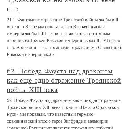
н. э
21.1. Фантомное отражение Троянской войны якобы в III
веке н. э Выше мы показали, что Вторая Римская
империя якобы I–III веков н. э. является фантомным
двойником Третьей Римской империи якобы III–VI веков
н. э. А обе они — фантомными отражениями Священной
Римской империи якобы
62. Победа Фауста над драконом
как еще одно отражение Троянской
войны XIII века
62. Победа Фауста над драконом как еще одно отражение
Троянской войны XIII века В книге «Начало Ордынской
Руси» мы показали, что известный германо-
скандинавский эпос о герое Зигфриде и валькирии
(амазонке) Брунгильде является отражением событий