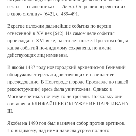
секты — священниках —
Авт.
). Он решил перевести их
в свою столицу» [642], с. 489–491.
Вкратце изложим дальнейшие события по версии,
отнесенной в XV век [642]. На самом деле события
происходят в XVI веке, на сто лет позже. При этом общая
канва событий по-видимому сохранена, но имена
действующих лиц изменены.
В якобы 1487 году новгородский архиепископ Геннадий
обнаруживает ересь жидовствующих и начинает ее
преследование. В Новгороде (городе Ярославле по нашей
реконструкции) ересь была уничтожена. Однако в
Москве еретиков почему-то не трогали. Поскольку они
составляли БЛИЖАЙШЕЕ ОКРУЖЕНИЕ ЦАРЯ ИВАНА
III.
Якобы на 1490 год был назначен собор против еретиков.
По-видимому, над ними нависла угроза полного