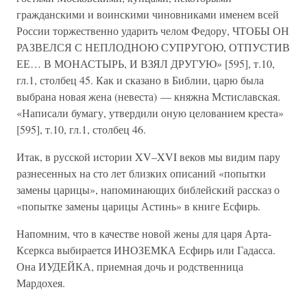
гражданскими и воинскими чиновниками именем всей
России торжественно ударить челом Федору, ЧТОБЫ ОН
РАЗВЕЛСЯ С НЕПЛОДНОЮ СУПРУГОЮ, ОТПУСТИВ
ЕЕ… В МОНАСТЫРЬ, И ВЗЯЛ ДРУГУЮ» [595], т.10,
гл.1, столбец 45. Как и сказано в Библии, царю была
выбрана новая жена (невеста) — княжна Мстиславская.
«Написали бумагу, утвердили оную целованием креста»
[595], т.10, гл.1, столбец 46.
Итак, в русской истории XV–XVI веков мы видим пару
разнесенных на сто лет близких описаний «попытки
замены царицы», напоминающих библейский рассказ о
«попытке замены царицы Астинь» в книге Есфирь.
Напомним, что в качестве новой жены для царя Арта-
Ксеркса выбирается ИНОЗЕМКА Есфирь или Гадасса.
Она ИУДЕЙКА, приемная дочь и родственница
Мардохея.