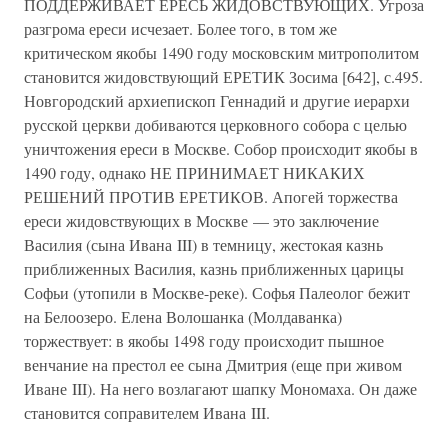
ПОДДЕРЖИВАЕТ ЕРЕСЬ ЖИДОВСТВУЮЩИХ. Угроза
разгрома ереси исчезает. Более того, в том же
критическом якобы 1490 году московским митрополитом
становится жидовствующий ЕРЕТИК Зосима [642], с.495.
Новгородский архиепископ Геннадий и другие иерархи
русской церкви добиваются церковного собора с целью
уничтожения ереси в Москве. Собор происходит якобы в
1490 году, однако НЕ ПРИНИМАЕТ НИКАКИХ
РЕШЕНИЙ ПРОТИВ ЕРЕТИКОВ. Апогей торжества
ереси жидовствующих в Москве — это заключение
Василия (сына Ивана III) в темницу, жестокая казнь
приближенных Василия, казнь приближенных царицы
Софьи (утопили в Москве-реке). Софья Палеолог бежит
на Белоозеро. Елена Волошанка (Молдаванка)
торжествует: в якобы 1498 году происходит пышное
венчание на престол ее сына Дмитрия (еще при живом
Иване III). На него возлагают шапку Мономаха. Он даже
становится соправителем Ивана III.