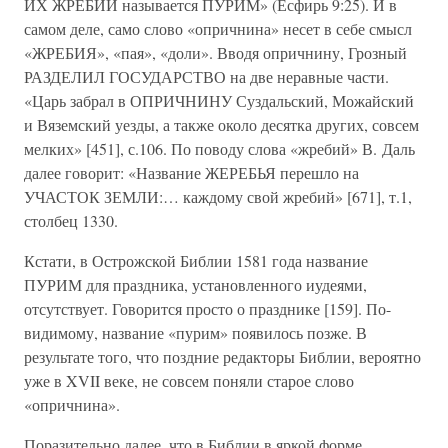
ИХ ЖРЕБИЙ называется ПУРИМ» (Есфирь 9:25). И в
самом деле, само слово «опричнина» несет в себе смысл
«ЖРЕБИЯ», «пая», «доли». Вводя опричнину, Грозный
РАЗДЕЛИЛ ГОСУДАРСТВО на две неравные части.
«Царь забрал в ОПРИЧНИНУ Суздальский, Можайский
и Вяземский уезды, а также около десятка других, совсем
мелких» [451], с.106. По поводу слова «жребий» В. Даль
далее говорит: «Название ЖЕРЕБЬЯ перешло на
УЧАСТОК ЗЕМЛИ:… каждому свой жребий» [671], т.1,
столбец 1330.
Кстати, в Острожской Библии 1581 года название
ПУРИМ для праздника, установленного иудеями,
отсутствует. Говорится просто о празднике [159]. По-
видимому, название «пурим» появилось позже. В
результате того, что поздние редакторы Библии, вероятно
уже в XVII веке, не совсем поняли старое слово
«опричнина».
Поразительно далее, что в Библии в яркой форме