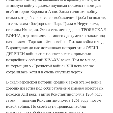
затяжную войну с далеко идущими последствиями для
всей истории Европы и Азии. Запад начинает войну,
целью которой является «освобождение Гроба Господня»,
то есть захват босфорского Царь-Града = Иерусалима,
столицы Империи. Это и есть легендарная ТРОЯНСКАЯ
ВОЙНА, отразившаяся во многих документах также под
названиями: Тарквинийская война, Готская война и т. д.
В дошедших до нас источниках история этой ОЧЕНЬ
ДРЕВНЕЙ войны сильно «заслонена» примесью
позднейших событий XIV–XV веков. Тем не менее,
информация о «Троянской войне» XIII века все же
сохранилась, хотя и в очень смутных чертах.
В скалигеровской истории средних веков эта же война
хорошо известна под собирательным именем крестовых
походов XIII века, взятия Константинополя в 1204 году,
затем — падения Константинополя в 1261 году, потом —
новой войны. По своей сути Троянская война
представляла собой целую серию отдельных