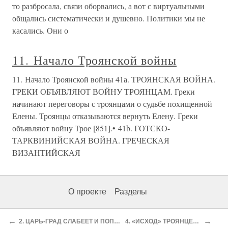
то разбросала, связи оборвались, а вот с виртуальными
общались систематически и душевно. Политики мы не
касались. Они о
11. Начало Троянской войны
11. Начало Троянской войны 41а. ТРОЯНСКАЯ ВОЙНА.
ГРЕКИ ОБЪЯВЛЯЮТ ВОЙНУ ТРОЯНЦАМ. Греки
начинают переговоры с троянцами о судьбе похищенной
Елены. Троянцы отказываются вернуть Елену. Греки
объявляют войну Трое [851].• 41b. ГОТСКО-
ТАРКВИНИЙСКАЯ ВОЙНА. ГРЕЧЕСКАЯ
ВИЗАНТИЙСКАЯ
О проекте
Разделы
←
→
2. ЦАРЬ-ГРАД СЛАБЕЕТ И ПОПАДАЕТ ПОД КОНТРОЛЬ ВОСТОКА
4. «ИСХОД» ТРОЯНЦЕВ ИЗ ТРОИ = ЦАРЬ-ГРАДА