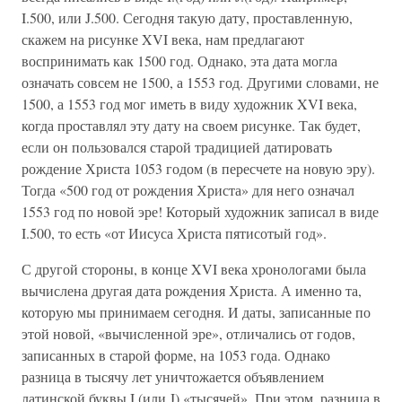
I.500, или J.500. Сегодня такую дату, проставленную,
скажем на рисунке XVI века, нам предлагают
воспринимать как 1500 год. Однако, эта дата могла
означать совсем не 1500, а 1553 год. Другими словами, не
1500, а 1553 год мог иметь в виду художник XVI века,
когда проставлял эту дату на своем рисунке. Так будет,
если он пользовался старой традицией датировать
рождение Христа 1053 годом (в пересчете на новую эру).
Тогда «500 год от рождения Христа» для него означал
1553 год по новой эре! Который художник записал в виде
I.500, то есть «от Иисуса Христа пятисотый год».
С другой стороны, в конце XVI века хронологами была
вычислена другая дата рождения Христа. А именно та,
которую мы принимаем сегодня. И даты, записанные по
этой новой, «вычисленной эре», отличались от годов,
записанных в старой форме, на 1053 года. Однако
разница в тысячу лет уничтожается объявлением
латинской буквы I (или J) «тысячей». При этом, разница в