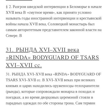
§ 2. Разгром шведской интервенции в Беломорье в начале
XVII века В «смутное время», как принято условно
называть годы иностранной интервенции и крестьянской
войны начала XVII века, Соловецкий монастырь был
самым авторитетным представителем законной власти на
Севере. В
31. РЫНДА XVI–XVII века
«RINDA» BODYGUARD OF TSARS
XVI–XVII cc.
31. РЫНДА XVI–XVII века «RINDA» BODYGUARD OF
TSARS XVI–XVII cc. В XVI–XVII веках при великих
князьях и царях находились оруженосцы-телохранители
(рынды), которые сопровождали монарха в походах и
поездках, а во время дворцовых церемоний стояли в
парадных одеждах по обе стороны трона. Сам термин