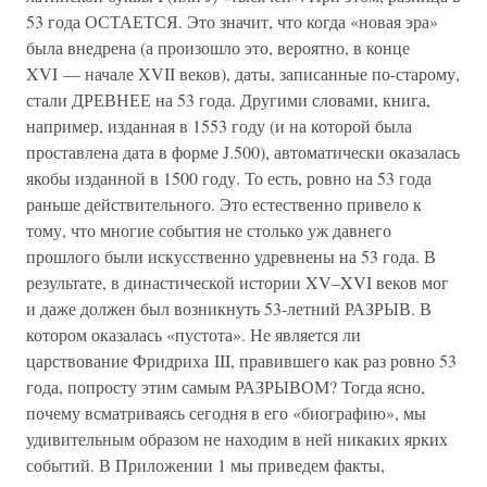
53 года ОСТАЕТСЯ. Это значит, что когда «новая эра»
была внедрена (а произошло это, вероятно, в конце
XVI — начале XVII веков), даты, записанные по-старому,
стали ДРЕВНЕЕ на 53 года. Другими словами, книга,
например, изданная в 1553 году (и на которой была
проставлена дата в форме J.500), автоматически оказалась
якобы изданной в 1500 году. То есть, ровно на 53 года
раньше действительного. Это естественно привело к
тому, что многие события не столько уж давнего
прошлого были искусственно удревнены на 53 года. В
результате, в династической истории XV–XVI веков мог
и даже должен был возникнуть 53-летний РАЗРЫВ. В
котором оказалась «пустота». Не является ли
царствование Фридриха III, правившего как раз ровно 53
года, попросту этим самым РАЗРЫВОМ? Тогда ясно,
почему всматриваясь сегодня в его «биографию», мы
удивительным образом не находим в ней никаких ярких
событий. В Приложении 1 мы приведем факты,