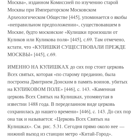
Москва», изданном Комиссией по изучению старой
Москвы при Императорском Московском
Археологическом Обществе [445], упоминается о якобы
«неправильном предположении», существовавшем в
Москве, будто московские «Кулишки произошли от
Куликов или Куликова поля» [445], с.69. Там отмечено,
кстати, что «КУЛИШКИ СУЩЕСТВОВАЛИ ПРЕЖДЕ
МОСКВЫ» [445], с.69.
ИМЕННО НА КУЛИШКАХ до сих пор стоит церковь
Всех святых, которая «по старому преданию, была
построена Дмитрием Донским в память воинов, убитых
на КУЛИКОВОМ ПОЛЕ» [446], c. 143. «Каменная
церковь Всех Святых на Кулишках, упомянутая в
известии 1488 года. В переделанном виде церковь
сохранилась до нашего времени» [446], c. 143. До сих пор
она так и называется: «Церковь Всех Святых на
Кулишках». См. рис. 5.31. Сегодня прямо около нее —
нижний выход из станции метро «Китай-Город».