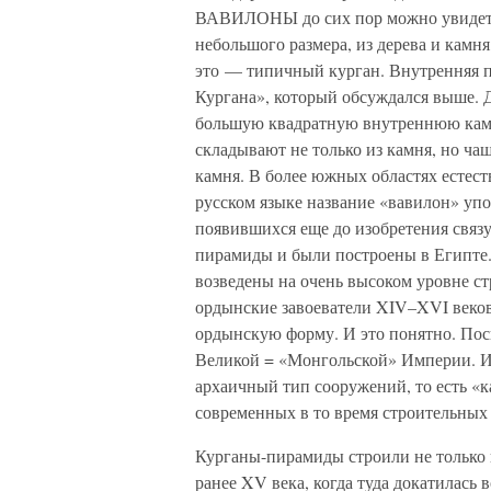
ВАВИЛОНЫ до сих пор можно увидеть 
небольшого размера, из дерева и камня
это — типичный курган. Внутренняя пл
Кургана», который обсуждался выше. 
большую квадратную внутреннюю каме
складывают не только из камня, но чащ
камня. В более южных областях естест
русском языке название «вавилон» упо
появившихся еще до изобретения связ
пирамиды и были построены в Египте.
возведены на очень высоком уровне ст
ордынские завоеватели XIV–XVI веков
ордынскую форму. И это понятно. Пос
Великой = «Монгольской» Империи. И 
архаичный тип сооружений, то есть «к
современных в то время строительных
Курганы-пирамиды строили не только 
ранее XV века, когда туда докатилась 