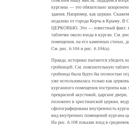
курганы — это обязательно захоронен
здания. Например, как церкви. Скаже
недалеко от города Керчь в Крым
ЦЕРКОВЬЮ. Это — известный факт, ко
табличке около входа в курган. См. рис
помещения, на его каменных стенах, д
См. рис. 6.104 и рис. 6.104(а).
Правда, историки пытаются убедить на
гробницей. См. пояснительную табличк
гробница была будто бы полностью огр
уже использовалась только как церковь
курганного помещения построена как х
прекрасной акустикой, царские двери,
положено в христианской церкви, ведут
сфотографирована внутренность курган
вид внутренних помещений кургана-це
На рис. 6.108 показан вход в средневе