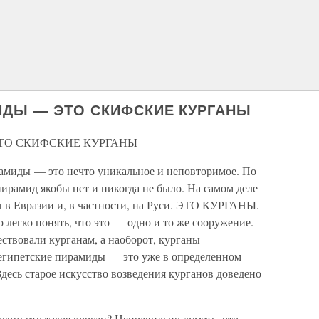
МИДЫ — ЭТО СКИФСКИЕ КУРГАНЫ
ЭТО СКИФСКИЕ КУРГАНЫ
рамиды — это нечто уникальное и неповторимое. По
пирамид якобы нет и никогда не было. На самом деле
ы в Евразии и, в частности, на Руси. ЭТО КУРГАНЫ.
 легко понять, что это — одно и то же сооружение.
твовали курганам, а наоборот, курганы
египетские пирамиды — это уже в определенном
десь старое искусство возведения курганов доведено
ом: что такое курган? Неправильно думать, что