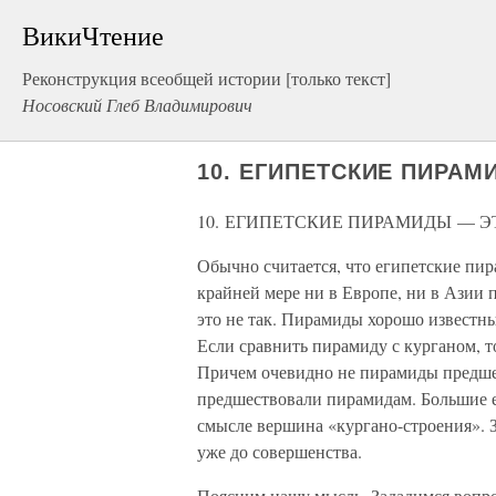
ВикиЧтение
Реконструкция всеобщей истории [только текст]
Носовский Глеб Владимирович
10. ЕГИПЕТСКИЕ ПИРА
10. ЕГИПЕТСКИЕ ПИРАМИДЫ — 
Обычно считается, что египетские пи
крайней мере ни в Европе, ни в Азии 
это не так. Пирамиды хорошо известн
Если сравнить пирамиду с курганом, то
Причем очевидно не пирамиды предшес
предшествовали пирамидам. Большие 
смысле вершина «кургано-строения». З
уже до совершенства.
Поясним нашу мысль. Зададимся вопрос