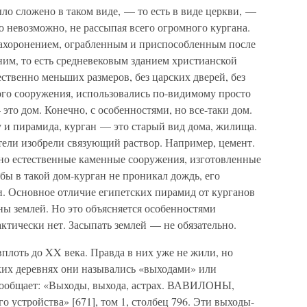
о сложено в таком виде, — то есть в виде церкви, —
евозможно, не рассыпая всего огромного кургана.
 захоронением, ограбленным и приспособленным после
вним, то есть средневековым зданием христианской
ственно меньших размеров, без царских дверей, без
ного сооружения, использовались по-видимому просто
это дом. Конечно, с особенностями, но все-таки дом.
 и пирамида, курган — это старый вид дома, жилища.
ители изобрели связующий раствор. Например, цемент.
но естественные каменные сооружения, изготовленные
обы в такой дом-курган не проникал дождь, его
и. Основное отличие египетских пирамид от курганов
аны землей. Но это объясняется особенностями
актически нет. Засыпать землей — не обязательно.
плоть до XX века. Правда в них уже не жили, но
ских деревнях они назывались «выходами» или
общает: «Выходы, выхода, астрах. ВАВИЛОНЫ,
 устройства» [671], том 1, столбец 796. Эти выходы-