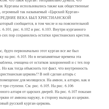
ия. Курганы использовались также как общественные
м, огромный так называемый «Царский Курган»
у, В СРЕДНИЕ ВЕКА БЫЛ ХРИСТИАНСКОЙ
торый сообщается, в том числе и на пояснительной
. 6.101, рис. 6.102 и рис. 6.103. Внутри курганного
о сих пор сохранились остатки христианских крестов.
с, будто первоначально этот курган все же был
у на рис. 6.103. Но в незапамятные времена эта
аблена, очищена от остатков захоронений и с тех пор
. Но как тогда объяснить тот факт, что внутренность
ристианская церковь!? В ней сделан алтарь с
 помещение для молящихся. На амвон, к алтарю, как и
 три ступени. См. рис. 6.105. На рис. 6.106
ного алтаря от царских дверей. На рис. 6.107 показан
ркви от амвона наружу, в сторону выхода из церкви.
ковый русский курган-церковь.