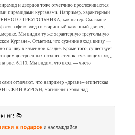
пирамид и дворцов тоже отчетливо прослеживаются
кими пирамидами-курганами. Например, характерный
ЕННОГО ТРЕУГОЛЬНИКА, как шатер. См. выше
им фотографию входа в старинный каменный дворец
Америке. Мы видим ту же характерную треугольную
рском Кургане». Отметим, что сужение входа внизу —
но по шву в каменной кладке. Кроме того, существует
 котором достроенных позднее стенок, сужающих вход,
 на рис. 6.110. Мы видим, что вход — чисто
сами отмечают, что например «древне»-египетская
ИГАНТСКИЙ КУРГАН, могильный холм над
книг! 📚
писки в подарок
и наслаждайся