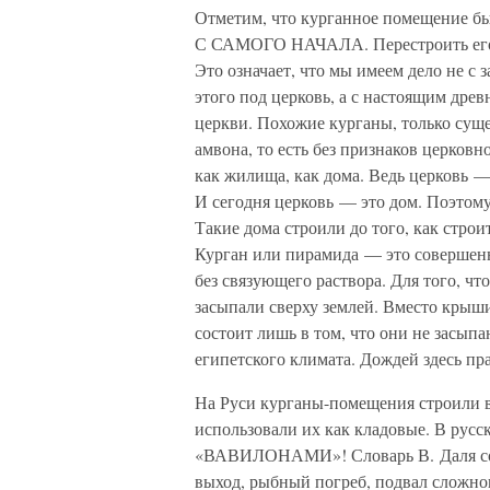
Отметим, что курганное помещение был
С САМОГО НАЧАЛА. Перестроить его н
Это означает, что мы имеем дело не с
этого под церковь, а с настоящим дре
церкви. Похожие курганы, только суще
амвона, то есть без признаков церков
как жилища, как дома. Ведь церковь — 
И сегодня церковь — это дом. Поэтому
Такие дома строили до того, как стро
Курган или пирамида — это совершен
без связующего раствора. Для того, чт
засыпали сверху землей. Вместо крыш
состоит лишь в том, что они не засып
египетского климата. Дождей здесь пр
На Руси курганы-помещения строили в
использовали их как кладовые. В рус
«ВАВИЛОНАМИ»! Словарь В. Даля со
выход, рыбный погреб, подвал сложного