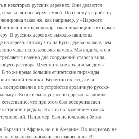
в некоторых русских деревнях. Они делаются
, и засыпаются сверху землей. По своему устройству
анировка такая же, как например, у «Царского
Длинный проход-коридор, заканчивающийся входом в
ру. В русских деревнях выходы-вавилоны
е из дерева. Потому что на Руси дерева больше, чем
венно чаще использовался камень. Мы видим, что в
требляется именно для сооружений старого вида,
ующего раствора. Именно такие архаичные дома-
 В то же время большие египетские пирамиды
роительной техники. Вероятно их создатели,
, воспроизвели в их устройстве архаичную русско-
кольку в Египте было устроено царское кладбище
естественно, что при этом был воспроизведен
ак строили предки». Но с использованием самых
 технологий. Например, был использован бетон.
в Евразии и Африке, но и в Америке. По-видимому не
волна ордынского-османского завоевания. В