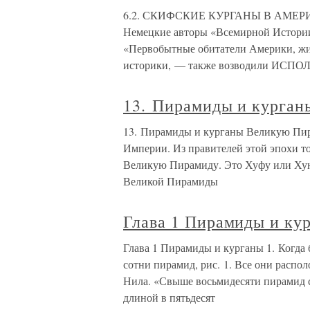
6.2. СКИФСКИЕ КУРГАНЫ В АМЕРИКЕ
Немецкие авторы «Всемирной Истории
«Первобытные обитатели Америки, жи
историки, — также возводили ИСП
13. Пирамиды и курган
13. Пирамиды и курганы Великую Пира
Империи. Из правителей этой эпохи то
Великую Пирамиду. Это Хуфу или Хуна
Великой Пирамиды
Глава 1 Пирамиды и ку
Глава 1 Пирамиды и курганы 1. Когда
сотни пирамид, рис. 1. Все они распо
Нила. «Свыше восьмидесяти пирамид 
длиной в пятьдесят