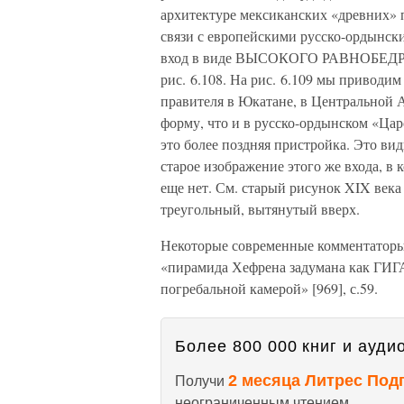
архитектуре мексиканских «древних» 
связи с европейскими русско-ордынс
вход в виде ВЫСОКОГО РАВНОБЕДР
рис. 6.108. На рис. 6.109 мы привод
правителя в Юкатане, в Центральной 
форму, что и в русско-ордынском «Ца
это более поздняя пристройка. Это вид
старое изображение этого же входа, в
еще нет. См. старый рисунок XIX века
треугольный, вытянутый вверх.
Некоторые современные комментаторы 
«пирамида Хефрена задумана как Г
погребальной камерой» [969], с.59.
Более 800 000 книг и аудио
2 месяца Литрес Под
Получи
неограниченным чтением