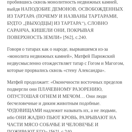
пробившись сквозь монолитность недвижных камней,
выйдя НАПОДОБИЕ ДЕМОНОВ, ОСВОБОЖДЕННЫХ
ИЗ ТАРТАРА (ПОЧЕМУ И НАЗВАНЫ ТАРТАРАМИ,
БУДТО „[ВЫХОДЦЫ] ИЗ ТАРТАРА“), СЛОВНО
САРАНЧА, КИШЕЛИ ОНИ, ПОКРЫВАЯ
ПОВЕРХНОСТЬ ЗЕМЛИ» [562], с.240.
Говоря о татарах как о народе, вырвавшемся из-за
«монолита недвижных камней», Матфей Парижский
недвусмысленно отождествляет татар с Гогом и Магогом,
которые прорвались сквозь «стену Александра».
Матфей продолжает: «Оконечности восточных пределов
подвергли они ПЛАЧЕВНОМУ РАЗОРЕНИЮ,
ОПУСТОШАЯ ОГНЕМ И МЕЧОМ… Они люди
бесчеловечные и диким животным подобные.
ЧУДОВИЩАМИ надлежит называть их, а не людьми,
ибо ОНИ ЖАДНО ПЬЮТ КРОВЬ, РАЗРЫВАЮТ НА
ЧАСТИ МЯСО СОБАЧЬЕ И ЧЕЛОВЕЧЬЕ И
ПОЖИРАЮТ ЕГО» [562], с.240.