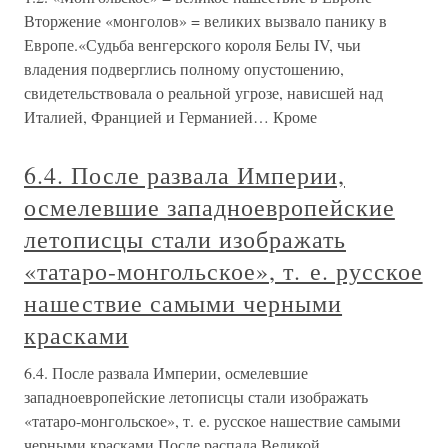
Вторжение «монголов» = великих вызвало панику в
Европе.«Судьба венгерского короля Белы IV, чьи
владения подверглись полному опустошению,
свидетельствовала о реальной угрозе, нависшей над
Италией, Францией и Германией… Кроме
6.4. После развала Империи,
осмелевшие западноевропейские
летописцы стали изображать
«татаро-монгольское», т. е. русское
нашествие самыми черными
красками
6.4. После развала Империи, осмелевшие
западноевропейские летописцы стали изображать
«татаро-монгольское», т. е. русское нашествие самыми
черными красками После распада Великой