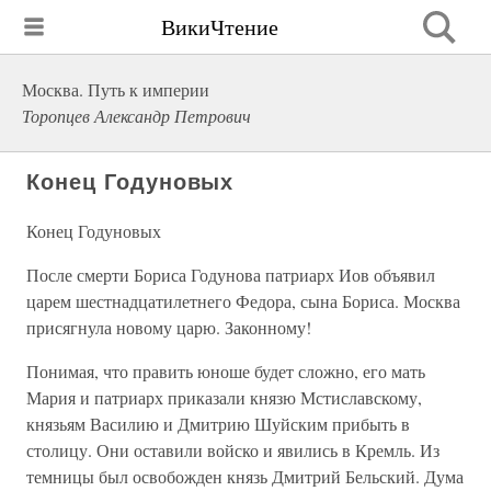
ВикиЧтение
Москва. Путь к империи
Торопцев Александр Петрович
Конец Годуновых
Конец Годуновых
После смерти Бориса Годунова патриарх Иов объявил
царем шестнадцатилетнего Федора, сына Бориса. Москва
присягнула новому царю. Законному!
Понимая, что править юноше будет сложно, его мать
Мария и патриарх приказали князю Мстиславскому,
князьям Василию и Дмитрию Шуйским прибыть в
столицу. Они оставили войско и явились в Кремль. Из
темницы был освобожден князь Дмитрий Бельский. Дума