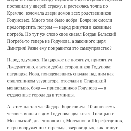
поставили у дверей стражу, и растеклась толпа по
Кремлю, взломала двери домов всех родственников
Годуновых. Много там было добра! Бояре не смогли
предотвратить погром — народ ринулся в казенные
погреба. Но тут уж слово свое сказал Богдан Бельский.
Погреба-то теперь не Годунова, а законного царя
Дмитрия! Разве ему понравится это самоуправство?
Народ одумался. На царское не посягнул, присягнул
Лжедмитрию, а затем добил сторонников Годунова:
патриарха Иова, поиздевавшись сначала над ним как
ставленником узурпатора, отослали в Старицкий
монастырь, бояр — приспешников Годунова — в
отдаленные города да в темницы.
А затем настал час Федора Борисовича. 10 июня семь
человек вошли в дом Годунова: два князя, Голицын и
Мосальский, два чиновника, Молчанов и Шерефетдинов,
и три вооруженных стрельца, зверовидных, как пишут