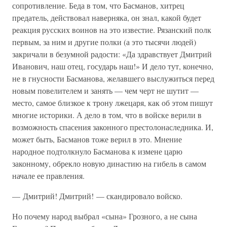
сопротивление. Беда в том, что Басманов, хитрец
предатель, действовал наверняка, он знал, какой будет
реакция русских воинов на это известие. Рязанский полк
первым, за ним и другие полки (а это тысячи людей)
закричали в безумной радости: «Да здравствует Дмитрий
Иванович, наш отец, государь наш!» И дело тут, конечно,
не в гнусности Басманова, желавшего выслужиться перед
новым повелителем и занять — чем черт не шутит —
место, самое близкое к трону лжецаря, как об этом пишут
многие историки. А дело в том, что в войске верили в
возможность спасения законного престолонаследника. И,
может быть, Басманов тоже верил в это. Мнение
народное подтолкнуло Басманова к измене царю
законному, обрекло новую династию на гибель в самом
начале ее правления.
— Дмитрий! Дмитрий! — скандировало войско.
Но почему народ выбрал «сына» Грозного, а не сына