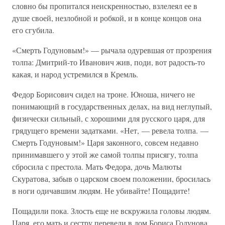
словно бы пропитался неискренностью, взлелеял ее в
душе своей, незлобной и робкой, и в конце концов она
его сгубила.
«Смерть Годуновым!» — рычала одуревшая от прозрения
толпа: Дмитрий-то Иванович жив, поди, вот радость-то
какая, и народ устремился в Кремль.
Федор Борисович сидел на троне. Юноша, ничего не
понимающий в государственных делах, на вид неглупый,
физически сильный, с хорошими для русского царя, для
грядущего времени задатками. «Нет, — ревела толпа. —
Смерть Годуновым!» Царя законного, совсем недавно
принимавшего у этой же самой толпы присягу, толпа
сбросила с престола. Мать Федора, дочь Малюты
Скуратова, забыв о царском своем положении, бросилась
в ноги одичавшим людям. Не убивайте! Пощадите!
Пощадили пока. Злость еще не вскружила головы людям.
Царя, его мать и сестру перевели в дом Бориса Годунова,