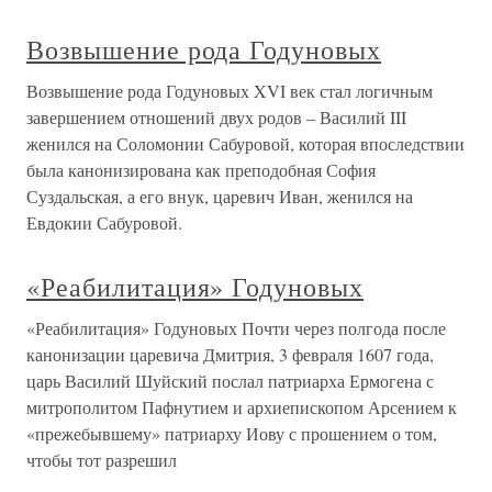
Возвышение рода Годуновых
Возвышение рода Годуновых XVI век стал логичным
завершением отношений двух родов – Василий III
женился на Соломонии Сабуровой, которая впоследствии
была канонизирована как преподобная София
Суздальская, а его внук, царевич Иван, женился на
Евдокии Сабуровой.
«Реабилитация» Годуновых
«Реабилитация» Годуновых Почти через полгода после
канонизации царевича Дмитрия, 3 февраля 1607 года,
царь Василий Шуйский послал патриарха Ермогена с
митрополитом Пафнутием и архиепископом Арсением к
«прежебывшему» патриарху Иову с прошением о том,
чтобы тот разрешил