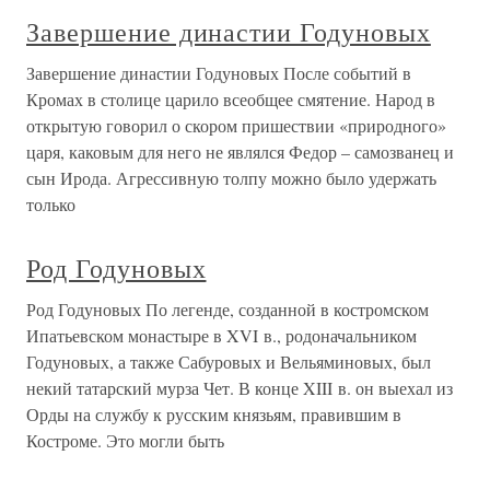
Завершение династии Годуновых
Завершение династии Годуновых После событий в
Кромах в столице царило всеобщее смятение. Народ в
открытую говорил о скором пришествии «природного»
царя, каковым для него не являлся Федор – самозванец и
сын Ирода. Агрессивную толпу можно было удержать
только
Род Годуновых
Род Годуновых По легенде, созданной в костромском
Ипатьевском монастыре в XVI в., родоначальником
Годуновых, а также Сабуровых и Вельяминовых, был
некий татарский мурза Чет. В конце XIII в. он выехал из
Орды на службу к русским князьям, правившим в
Костроме. Это могли быть