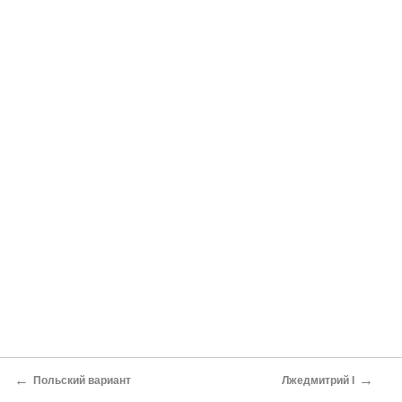
←
→
Польский вариант
Лжедмитрий I