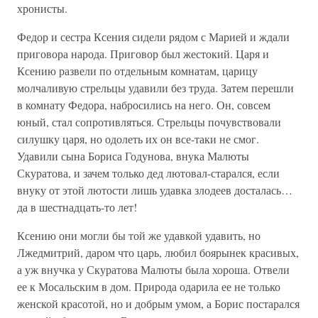
хронисты.
Федор и сестра Ксения сидели рядом с Марией и ждали
приговора народа. Приговор был жестокий. Царя и
Ксению развели по отдельным комнатам, царицу
молчаливую стрельцы удавили без труда. Затем перешли
в комнату Федора, набросились на него. Он, совсем
юный, стал сопротивляться. Стрельцы почувствовали
силушку царя, но одолеть их он все-таки не смог.
Удавили сына Бориса Годунова, внука Малюты
Скуратова, и зачем только дед лютовал-старался, если
внуку от этой лютости лишь удавка злодеев досталась…
да в шестнадцать-то лет!
Ксению они могли бы той же удавкой удавить, но
Лжедмитрий, даром что царь, любил боярынек красивых,
а уж внучка у Скуратова Малюты была хороша. Отвели
ее к Мосальским в дом. Природа одарила ее не только
женской красотой, но и добрым умом, а Борис постарался