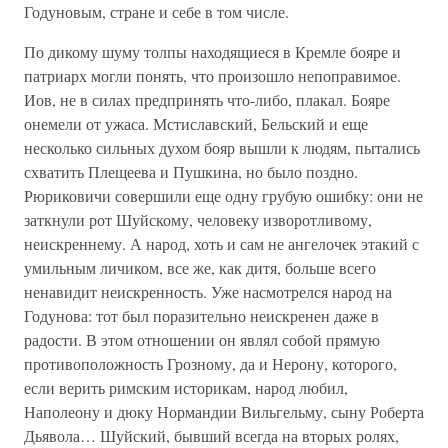
Годуновым, стране и себе в том числе.
По дикому шуму толпы находящиеся в Кремле бояре и
патриарх могли понять, что произошло непоправимое.
Иов, не в силах предпринять что-либо, плакал. Бояре
онемели от ужаса. Мстиславский, Бельский и еще
несколько сильных духом бояр вышли к людям, пытались
схватить Плещеева и Пушкина, но было поздно.
Рюриковичи совершили еще одну грубую ошибку: они не
заткнули рот Шуйскому, человеку изворотливому,
неискреннему. А народ, хоть и сам не ангелочек этакий с
умильным личиком, все же, как дитя, больше всего
ненавидит неискренность. Уже насмотрелся народ на
Годунова: тот был поразительно неискренен даже в
радости. В этом отношении он являл собой прямую
противоположность Грозному, да и Нерону, которого,
если верить римским историкам, народ любил,
Наполеону и дюку Нормандии Вильгельму, сыну Роберта
Дьявола… Шуйский, бывший всегда на вторых ролях,