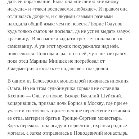
дать ей образование. Была она «писанию книжному
искусна» и «гласи воспеваемы любляше». И нравом она
отличалась добрым, и с людьми самыми разными
находила общий язык: чем не невеста? Борис Годунов
куда только сватов не посылал, да не успел выдать замуж
красавицу. В возрасте двадцати трех лет попала она к
самозванцу. А уж этот мужик покуражился над ней,
повеселился. Полгода играл он с ней, чуть не заигрался,
пока отец Марины Мнишек не потребовал от
Лжедмитрия отослать ее подальше с глаз долой.
В одном из Белозерских монастырей появилась инокиня
Ольга. Но на этом судьбинушка горькая не оставила
Ксению — Ольгу в покое. Вскоре Василий Шуйский,
воцарившись, призвал дочь Бориса в Москву, где при ее
участии состоялось торжественное перенесение останков
ее отца, матери и брата в Троице-Сергиев монастырь.
Здесь пережила она осаду интервентов, охраняя родные
могилы, а затем отправилась в Новодевичий монастырь,