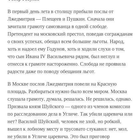
В первый день лета в столицу прибыли послы от
Лжедмитрия — Плещеев и Пушкин. Сначала они
зачитали грамоту самозванца в одной слободе.
Претендент на московский престол, поведав согражданам
о своих успехах, обещал всем большие льготы. Народ,
хоть и надоел ему Годунов, хоть и ходили слухи о том,
что сын Ивана IV Васильевича рядом, был неглуп и
отнесся к грамоте настороженно. Слобода не проявила
радости даже по поводу обещания льгот.
В Москве послов Лжедмитрия повели на Красную
площадь. Разбираться нужно было всем миром. Москва
слушала грамоту, думала, решалась. Не решилась, однако.
Призвала князя Шуйского — одного из членов комиссии
по расследованию дела в Угличе. Так убили царевича или
нет? Василий Шуйский, человек не злой, но робкий,
вышел к лобному месту и трусовато слукавил: нет, мол,
не убили в Угличе царевича. Это был приговор