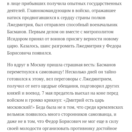
в лице прибывших получила опытных государственных
деятелей. Главнокомандующим в войско, отражавшее
натиск продвигавшихся к сердцу страны полков
Лжедмитрия, был отправлен способный военачальник
Басманов. Первым делом он вместе с митрополитом
Исидором принял от воинов присягу верности новому
царю. Казалось, шанс разгромить Лжедмитрия у Федора
Борисовича появился.
Но вдруг в Москву пришла страшная весть: Басманов
переметнулся к самозванцу! Несколько дней он тайно
готовился к этому, вел переговоры с Лжедмитрием,
получил от него щедрые обещания, подговорил других
князей и воевод. 7 мая предатель выехал на коне перед
войском и громко крикнул: «Дмитрий есть царь
московский!» Беда была не в том, что среди кремлевских
вельмож появилось много сторонников самозванца, и
даже не в том, что Федор Борисович не мог еще в силу
своей молодости организовать противнику достойное