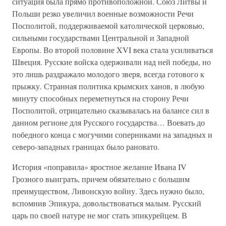
ситуация была прямо противоположной. Союз Литвы и
Польши резко увеличил военные возможности Речи
Посполитой, поддерживаемой католической церковью,
сильными государствами Центральной и Западной
Европы. Во второй половине XVI века стала усиливаться
Швеция. Русские войска одерживали над ней победы, но
это лишь раздражало молодого зверя, всегда готового к
прыжку. Странная политика крымских ханов, в любую
минуту способных переметнуться на сторону Речи
Посполитой, отрицательно сказывалась на балансе сил в
данном регионе для Русского государства… Воевать до
победного конца с могучими соперниками на западных и
северо-западных границах было рановато.
История «поправила» яростное желание Ивана IV
Грозного выиграть, причем обязательно с большим
преимуществом, Ливонскую войну. Здесь нужно было,
вспомнив Эпикура, довольствоваться малым. Русский
царь по своей натуре не мог стать эпикурейцем. В