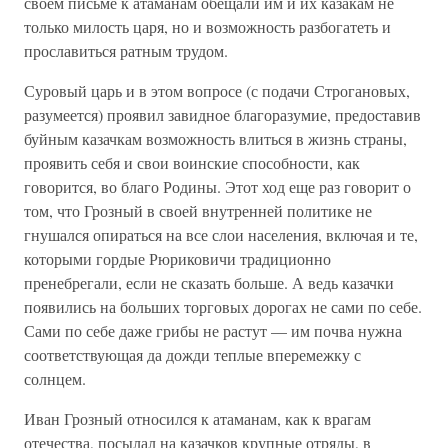
своем письме к атаманам обещали им и их казакам не
только милость царя, но и возможность разбогатеть и
прославиться ратным трудом.
Суровый царь и в этом вопросе (с подачи Строгановых,
разумеется) проявил завидное благоразумие, предоставив
буйным казачкам возможность влиться в жизнь страны,
проявить себя и свои воинские способности, как
говорится, во благо Родины. Этот ход еще раз говорит о
том, что Грозный в своей внутренней политике не
гнушался опираться на все слои населения, включая и те,
которыми гордые Рюриковичи традиционно
пренебрегали, если не сказать больше. А ведь казачки
появились на больших торговых дорогах не сами по себе.
Сами по себе даже грибы не растут — им почва нужна
соответствующая да дожди теплые вперемежку с
солнцем.
Иван Грозный относился к атаманам, как к врагам
отечества, посылал на казачков крупные отряды, в