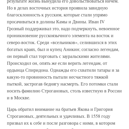
результате жизнь вынудила его довольствоваться ничем.
Но в делах восточных история проявила завидную
благосклонность к русским, которые стали упрямо
просачиваться в долины Камы и Двины. Иван IV
Грозный поддерживал это, надо подчеркнуть, невоенное
проникновение русскоязычного элемента на восток и
северо-восток. Среди «всельников», селившихся в этих
богатых краях, был и купец Аникин; согласно легендам,
он первый стал торговать с зауральскими жителями.
Происходил он, опять же если верить легендам, от
ордынца Спиридона. Однажды его схватили татары и за
какую-то провинность пытали несчастного тяжкой
пыткой, застрогав беднягу насмерть. Его потомки стали
носить фамилию Строгановых, столь известную в России
и в Москве.
Царь обратил внимание на братьев Якова и Григория
Строгановых, деятельных и удачливых. В 1558 году
призвал их к себе и после разговора с ними, в котором