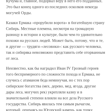
Кучума и, главное, подорвал веру в него его подданных.
Это был конец одного из последних осколков некогда
могучей Орды.
Казаки Ермака «прорубили ворота» в богатейшую страну
Сибирь. Местные племена, несмотря на громадную
разницу в истории и культуре, были чем-то удивительно
похожи на русских людей. Может быть, потому, что и те,
и другие — трудяги-«лесовики»: как русского человека,
так и сибиряка невозможно представить себе оторванным
от леса.
Неизвестно, как бы наградил Иван IV Грозный героев
того беспримерного по сложности похода и Ермака, не
случись с атаманом беда неминучая, но с тех пор
сибирские богатства (мех, дерево, мед, ягода, другие
дары леса, могучих рек) укрепляли казну и в
значительной степени влияли на все дела Русского
государства. Сибирь явилась тем самым рычагом,
который, опираясь на Югорский камень, как точку