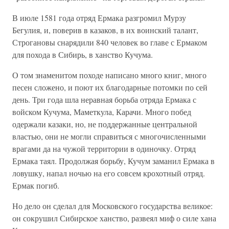
В июле 1581 года отряд Ермака разгромил Мурзу
Бегулия, и, поверив в казаков, в их воинский талант,
Строгановы снарядили 840 человек во главе с Ермаком
для похода в Сибирь, в ханство Кучума.
О том знаменитом походе написано много книг, много
песен сложено, и поют их благодарные потомки по сей
день. Три года шла неравная борьба отряда Ермака с
войском Кучума, Маметкула, Карачи. Много побед
одержали казаки, но, не поддержанные центральной
властью, они не могли справиться с многочисленными
врагами да на чужой территории в одиночку. Отряд
Ермака таял. Продолжая борьбу, Кучум заманил Ермака в
ловушку, напал ночью на его совсем крохотный отряд.
Ермак погиб.
Но дело он сделал для Московского государства великое:
он сокрушил Сибирское ханство, развеял миф о силе хана