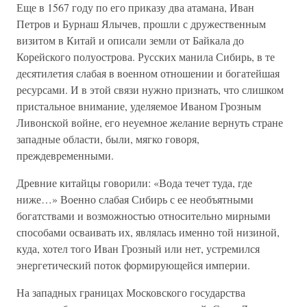
Еще в 1567 году по его приказу два атамана, Иван
Петров и Бурнаш Ялычев, прошли с дружественным
визитом в Китай и описали земли от Байкала до
Корейского полуострова. Русских манила Сибирь, в те
десятилетия слабая в военном отношении и богатейшая
ресурсами. И в этой связи нужно признать, что слишком
пристальное внимание, уделяемое Иваном Грозным
Ливонской войне, его неуемное желание вернуть стране
западные области, были, мягко говоря,
преждевременными.
Древние китайцы говорили: «Вода течет туда, где
ниже…» Военно слабая Сибирь с ее необъятными
богатствами и возможностью относительно мирными
способами осваивать их, являлась именно той низиной,
куда, хотел того Иван Грозный или нет, устремился
энергетический поток формирующейся империи.
На западных границах Московского государства