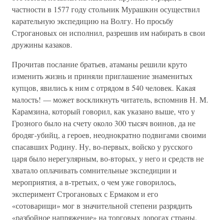
частности в 1577 году стольник Мурашкин осуществил
карательную экспедицию на Волгу. Но просьбу
Строгановых он исполнил, разрешив им набирать в свои
дружины казаков.
Прочитав послание братьев, атаманы решили круто
изменить жизнь и приняли приглашение знаменитых
купцов, явились к ним с отрядом в 540 человек. Какая
малость! — может воскликнуть читатель, вспомнив Н. М.
Карамзина, который говорил, как указано выше, что у
Грозного было на счету около 300 тысяч воинов, да не
бродяг-убийц, а героев, неоднократно подвигами своими
спасавших Родину. Ну, во-первых, войско у русского
царя было нерегулярным, во-вторых, у него и средств не
хватало оплачивать сомнительные экспедиции и
мероприятия, а в-третьих, о чем уже говорилось,
эксперимент Строгановых с Ермаком и его
«сотоварищи» мог в значительной степени разрядить
«разбойное напряжение» на торговых дорогах страны.