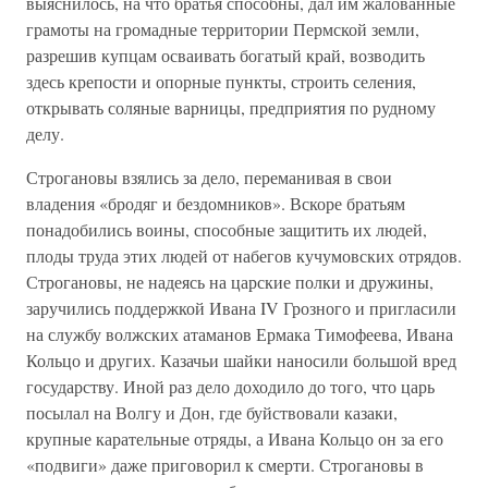
выяснилось, на что братья способны, дал им жалованные
грамоты на громадные территории Пермской земли,
разрешив купцам осваивать богатый край, возводить
здесь крепости и опорные пункты, строить селения,
открывать соляные варницы, предприятия по рудному
делу.
Строгановы взялись за дело, переманивая в свои
владения «бродяг и бездомников». Вскоре братьям
понадобились воины, способные защитить их людей,
плоды труда этих людей от набегов кучумовских отрядов.
Строгановы, не надеясь на царские полки и дружины,
заручились поддержкой Ивана IV Грозного и пригласили
на службу волжских атаманов Ермака Тимофеева, Ивана
Кольцо и других. Казачьи шайки наносили большой вред
государству. Иной раз дело доходило до того, что царь
посылал на Волгу и Дон, где буйствовали казаки,
крупные карательные отряды, а Ивана Кольцо он за его
«подвиги» даже приговорил к смерти. Строгановы в