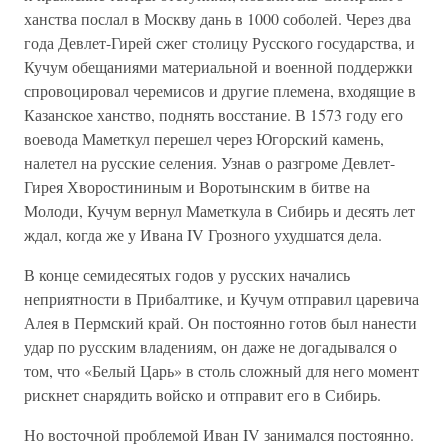
ханства послал в Москву дань в 1000 соболей. Через два
года Девлет-Гирей сжег столицу Русского государства, и
Кучум обещаниями материальной и военной поддержки
спровоцировал черемисов и другие племена, входящие в
Казанское ханство, поднять восстание. В 1573 году его
воевода Маметкул перешел через Югорский камень,
налетел на русские селения. Узнав о разгроме Девлет-
Гирея Хворостининым и Воротынским в битве на
Молоди, Кучум вернул Маметкула в Сибирь и десять лет
ждал, когда же у Ивана IV Грозного ухудшатся дела.
В конце семидесятых годов у русских начались
неприятности в Прибалтике, и Кучум отправил царевича
Алея в Пермский край. Он постоянно готов был нанести
удар по русским владениям, он даже не догадывался о
том, что «Белый Царь» в столь сложный для него момент
рискнет снарядить войско и отправит его в Сибирь.
Но восточной проблемой Иван IV занимался постоянно.