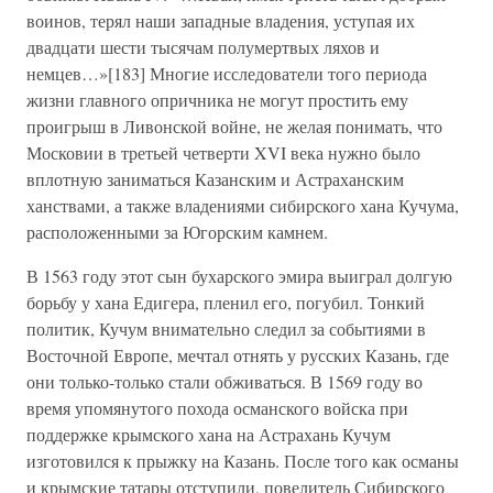
воинов, терял наши западные владения, уступая их
двадцати шести тысячам полумертвых ляхов и
немцев…»[183] Многие исследователи того периода
жизни главного опричника не могут простить ему
проигрыш в Ливонской войне, не желая понимать, что
Московии в третьей четверти XVI века нужно было
вплотную заниматься Казанским и Астраханским
ханствами, а также владениями сибирского хана Кучума,
расположенными за Югорским камнем.
В 1563 году этот сын бухарского эмира выиграл долгую
борьбу у хана Едигера, пленил его, погубил. Тонкий
политик, Кучум внимательно следил за событиями в
Восточной Европе, мечтал отнять у русских Казань, где
они только-только стали обживаться. В 1569 году во
время упомянутого похода османского войска при
поддержке крымского хана на Астрахань Кучум
изготовился к прыжку на Казань. После того как османы
и крымские татары отступили, повелитель Сибирского