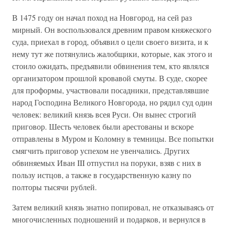
В 1475 году он начал поход на Новгород, на сей раз
мирный. Он воспользовался древним правом княжеского
суда, приехал в город, объявил о цели своего визита, и к
нему тут же потянулись жалобщики, которые, как этого и
стоило ожидать, предъявили обвинения тем, кто являлся
организатором прошлой кровавой смуты. В суде, скорее
для проформы, участвовали посадники, представлявшие
народ Господина Великого Новгорода, но рядил суд один
человек: великий князь всея Руси. Он вынес строгий
приговор. Шесть человек были арестованы и вскоре
отправлены в Муром и Коломну в темницы. Все попытки
смягчить приговор успехом не увенчались. Других
обвиняемых Иван III отпустил на поруки, взяв с них в
пользу истцов, а также в государственную казну по
полторы тысячи рублей.
Затем великий князь знатно попировал, не отказываясь от
многочисленных подношений и подарков, и вернулся в