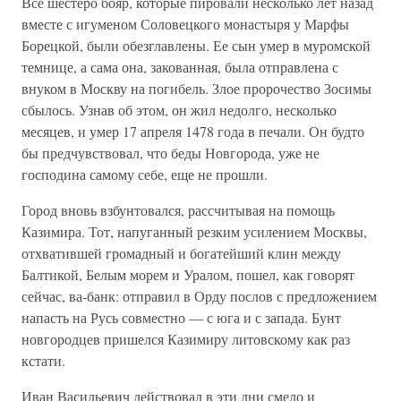
Все шестеро бояр, которые пировали несколько лет назад
вместе с игуменом Соловецкого монастыря у Марфы
Борецкой, были обезглавлены. Ее сын умер в муромской
темнице, а сама она, закованная, была отправлена с
внуком в Москву на погибель. Злое пророчество Зосимы
сбылось. Узнав об этом, он жил недолго, несколько
месяцев, и умер 17 апреля 1478 года в печали. Он будто
бы предчувствовал, что беды Новгорода, уже не
господина самому себе, еще не прошли.
Город вновь взбунтовался, рассчитывая на помощь
Казимира. Тот, напуганный резким усилением Москвы,
отхватившей громадный и богатейший клин между
Балтикой, Белым морем и Уралом, пошел, как говорят
сейчас, ва-банк: отправил в Орду послов с предложением
напасть на Русь совместно — с юга и с запада. Бунт
новгородцев пришелся Казимиру литовскому как раз
кстати.
Иван Васильевич действовал в эти дни смело и