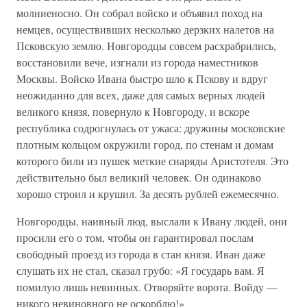
молниеносно. Он собрал войско и объявил поход на
немцев, осуществивших несколько дерзких налетов на
Псковскую землю. Новгородцы совсем расхрабрились,
восстановили вече, изгнали из города наместников
Москвы. Войско Ивана быстро шло к Пскову и вдруг
неожиданно для всех, даже для самых верных людей
великого князя, повернуло к Новгороду, и вскоре
республика содрогнулась от ужаса: дружины московские
плотным кольцом окружили город, по стенам и домам
которого били из пушек меткие снаряды Аристотеля. Это
действительно был великий человек. Он одинаково
хорошо строил и крушил. За десять рублей ежемесячно.
Новгородцы, наивный люд, выслали к Ивану людей, они
просили его о том, чтобы он гарантировал послам
свободный проезд из города в стан князя. Иван даже
слушать их не стал, сказал грубо: «Я государь вам. Я
помилую лишь невинных. Отворяйте ворота. Войду —
никого невиновного не оскорблю!»