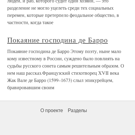
людей, и раб, которого судит один хозяин, — это
разделение не могло уцелеть среди тех социальных
перемен, которые претерпело феодальное общество, в
частности, когда такое
Покаяние господина де Барро
Покаяние господина де Барро Этому поэту, ныне мало
кому известному в России, суждено было повлиять на
судьбы русского сонета самым решительным образом. О
нем наш рассказ.Французский стихотворец XVII века
Жак Вале де Барро (1599–1673) слыл эпикурейцем,
бравировавшим своим
О проекте
Разделы