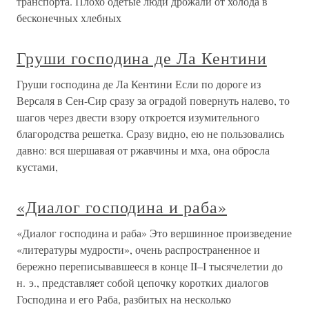
транспорта. Плохо одетые люди дрожали от холода в
бесконечных хлебных
Груши господина де Ла Кентини
Груши господина де Ла Кентини Если по дороге из
Версаля в Сен-Сир сразу за оградой повернуть налево, то
шагов через двести взору откроется изумительного
благородства решетка. Сразу видно, ею не пользовались
давно: вся шершавая от ржавчины и мха, она обросла
кустами,
«Диалог господина и раба»
«Диалог господина и раба» Это вершинное произведение
«литературы мудрости», очень распространенное и
бережно переписывавшееся в конце II–I тысячелетии до
н. э., представляет собой цепочку коротких диалогов
Господина и его Раба, разбитых на несколько