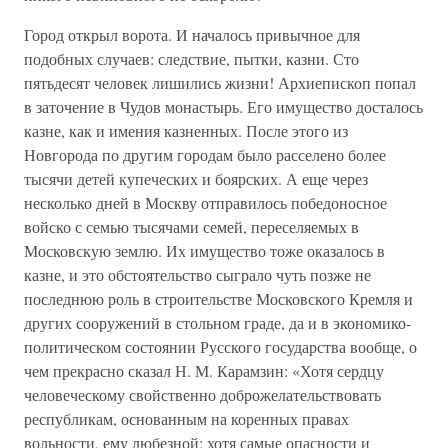
Город открыл ворота. И началось привычное для
подобных случаев: следствие, пытки, казни. Сто
пятьдесят человек лишились жизни! Архиепископ попал
в заточение в Чудов монастырь. Его имущество досталось
казне, как и имения казненных. После этого из
Новгорода по другим городам было расселено более
тысячи детей купеческих и боярских. А еще через
несколько дней в Москву отправилось победоносное
войско с семью тысячами семей, переселяемых в
Московскую землю. Их имущество тоже оказалось в
казне, и это обстоятельство сыграло чуть позже не
последнюю роль в строительстве Московского Кремля и
других сооружений в стольном граде, да и в экономико-
политическом состоянии Русского государства вообще, о
чем прекрасно сказал Н. М. Карамзин: «Хотя сердцу
человеческому свойственно доброжелательствовать
республикам, основанным на коренных правах
вольности, ему любезной; хотя самые опасности и