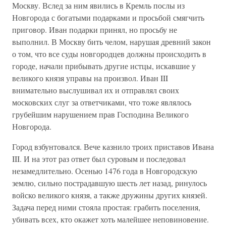
Москву. Вслед за ним явились в Кремль послы из
Новгорода с богатыми подарками и просьбой смягчить
приговор. Иван подарки принял, но просьбу не
выполнил. В Москву бить челом, нарушая древний закон
о том, что все суды новгородцев должны происходить в
городе, начали прибывать другие истцы, искавшие у
великого князя управы на произвол. Иван III
внимательно выслушивал их и отправлял своих
московских слуг за ответчиками, что тоже являлось
грубейшим нарушением прав Господина Великого
Новгорода.
Город взбунтовался. Вече казнило троих приставов Ивана
III. И на этот раз ответ был суровым и последовал
незамедлительно. Осенью 1476 года в Новгородскую
землю, сильно пострадавшую шесть лет назад, ринулось
войско великого князя, а также дружины других князей.
Задача перед ними стояла простая: грабить поселения,
убивать всех, кто окажет хоть малейшее неповиновение.