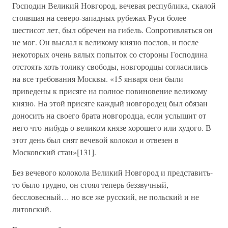
Господин Великий Новгород, вечевая республика, скалой
стоявшая на северо-западных рубежах Руси более
шестисот лет, был обречен на гибель. Сопротивляться он
не мог. Он выслал к великому князю послов, и после
некоторых очень вялых попыток со стороны Господина
отстоять хоть толику свободы, новгородцы согласились
на все требования Москвы. «15 января они были
приведены к присяге на полное повиновение великому
князю. На этой присяге каждый новгородец был обязан
доносить на своего брата новгородца, если услышит от
него что-нибудь о великом князе хорошего или худого. В
этот день был снят вечевой колокол и отвезен в
Московский стан»[131].
Без вечевого колокола Великий Новгород и представить-
то было трудно, он стоял теперь беззвучный,
бессловесный… но все же русский, не польский и не
литовский.