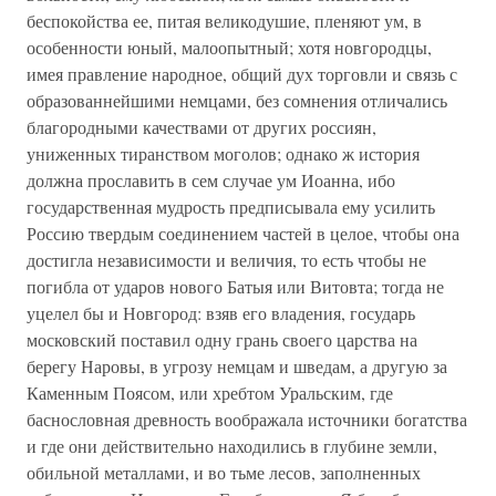
беспокойства ее, питая великодушие, пленяют ум, в
особенности юный, малоопытный; хотя новгородцы,
имея правление народное, общий дух торговли и связь с
образованнейшими немцами, без сомнения отличались
благородными качествами от других россиян,
униженных тиранством моголов; однако ж история
должна прославить в сем случае ум Иоанна, ибо
государственная мудрость предписывала ему усилить
Россию твердым соединением частей в целое, чтобы она
достигла независимости и величия, то есть чтобы не
погибла от ударов нового Батыя или Витовта; тогда не
уцелел бы и Новгород: взяв его владения, государь
московский поставил одну грань своего царства на
берегу Наровы, в угрозу немцам и шведам, а другую за
Каменным Поясом, или хребтом Уральским, где
баснословная древность воображала источники богатства
и где они действительно находились в глубине земли,
обильной металлами, и во тьме лесов, заполненных