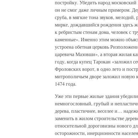
постройку. Убедить народ московский 
он не смог даже личным примером. Д
сруба, в мягкие тона звуков, мелодий,
мирке, дождавшийся рождения здесь же
к ребристым стенам дома, человек с т
каменные». Именно этим можно объясн
устроена обетная церковь Ризположени
царевича Мазовши», а вторая жилая ка
году, когда купец Тарокан «заложил с
Фроловских ворот, в одно лето и пост
митрополичьем дворе заложил новую к
1474 года.
Уже эти первые жилые здания убедили 
немногословный, грубый и непластичн
дерева, пластичнее, веселее и… наде
заменить в жилом строительстве дерев
относительной дороговизны нового для
осторожности, инерционности населен