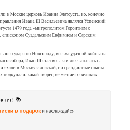
или в Москве церковь Иоанна Златоуста, но, конечно
 правления Ивана III Васильевича являлся Успенский
вгуста 1479 года «митрополитом Геронтием с
, епископом Суздальским Евфимием и Сарским
льного удара по Новгороду, весьма удачной войны на
ого собора, Иван III стал все активнее зазывать на
и ехали в Москву с опаской, но грандиозные планы
х подкупали: какой творец не мечтает о великих
книг! 📚
писки в подарок
и наслаждайся