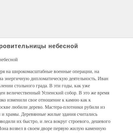
кровительницы небесной
небесной
отря на широкомасштабные военные операции, на
на энергичную дипломатическую деятельность, Иван
влении стольного града. В эти годы, как уже
ден величественный Успенский собор. В это же время
зко изменили свое отношение к камню как к
оскве любили дерево. Мастера-плотники рубили из
ы и храмы. Деревянные жилые здания считались
водили их быстро, и леса вокруг строевого, дешевого
Иона возвел в своем дворе первую жилую каменную