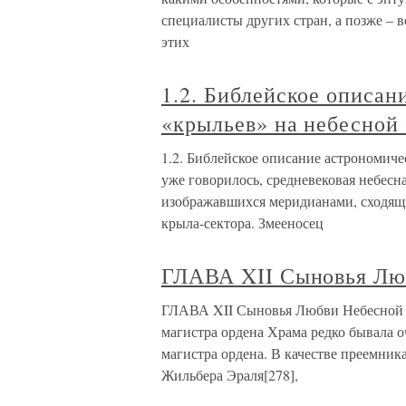
специалисты других стран, а позже – 
этих
1.2. Библейское описа
«крыльев» на небесной
1.2. Библейское описание астрономич
уже говорилось, средневековая небесна
изображавшихся меридианами, сходящи
крыла-сектора. Змееносец
ГЛАВА XII Сыновья Лю
ГЛАВА XII Сыновья Любви Небесной Ро
магистра ордена Храма редко бывала оч
магистра ордена. В качестве преемник
Жильбера Эраля[278],