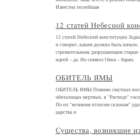
Известна теснейшая
12 статей Небесной ко
12 статей Небесной конституции Зод
и говорит, каким должно быть начало,
стремительным, разрушающим старые
идеей – да. Но символ Овна – баран,
ОБИТЕЛЬ ЯМЫ
ОБИТЕЛЬ ЯМЫ Помимо смутных воспом
обиталищах мертвых, в "Ригведе" гос­
По их "великим отлогим склонам" уда
царства и
Существа, возникшие и