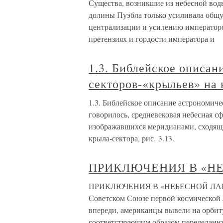
Существа, возникшие из небесной во
долины Пуэбла только усиливала общ
централизации и усилению императорс
претензиях и гордости императора и
1.3. Библейское описан
секторов-«крыльев» на
1.3. Библейское описание астрономиче
говорилось, средневековая небесная сф
изображавшихся меридианами, сходящи
крыла-сектора, рис. 3.13.
ПРИКЛЮЧЕНИЯ В «Н
ПРИКЛЮЧЕНИЯ В «НЕБЕСНОЙ ЛАБОРАТ
Советском Союзе первой космической л
впереди, американцы вывели на орбит
соответствующим образом переделан