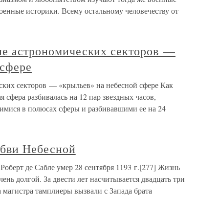
военные историки. Всему остальному человечеству от
ние астрономических секторов —
 сфере
еских секторов — «крыльев» на небесной сфере Как
я сфера разбивалась на 12 пар звездных часов,
мися в полюсах сферы и разбивавшими ее на 24
бви Небесной
берт де Сабле умер 28 сентября 1193 г.[277] Жизнь
ень долгой. За двести лет насчитывается двадцать три
а магистра тамплиеры вызвали с Запада брата