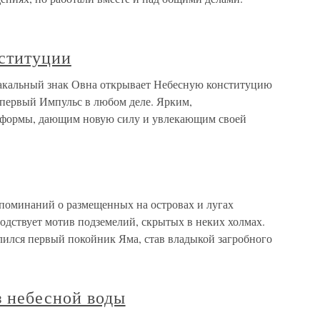
нституции
иакальный знак Овна открывает Небесную конституцию
 первый Импульс в любом деле. Ярким,
 формы, дающим новую силу и увлекающим своей
инаний о размещенных на островах и лугах
подствует мотив подземелий, скрытых в неких холмах.
лился первый покойник Яма, став владыкой загробного
з небесной воды