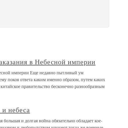
наказания в Небесной империи
бесной империи Еще недавно пытливый ум
ему покоя ответа каким именно образом, путем каких
 китайское правительство бесконечно разнообразным
 и небеса
ая большая и долгая война обязательно обладает кое-
узиазмом и любопытством изучают тогда же военные