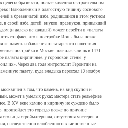
в целесообразности, пользе каменного строительства
ерево! Влюбленный в благостную тишину соснового
 речей в бревенчатой избе, родившийся в этом уютном
, в своей избе, детей, внуков, правнуков, привыкший
рудом (и далеко не каждый) может перейти в «палаты
ить тот факт, что в постройке Ионы была позже
я «в память избавления от татарского нашествия
менная постройка в Москве появилась лишь в 1471
ебе палаты кирпичные, у городовой стены, у
роил их». Через два года митрополит Геронтий на
аменную палату, куда владыка переехал 13 ноября
москвичей в том, что камень, на вид скупой и
ый, может в умелых руках мастера стать рельефнее
жнее. В XV веке камню и кирпичу не суждено было
о, произойдет это гораздо позже по причине
 столицы стройматериала, отсутствия мастеров и
ия, наследственно влюбленного в таинственные