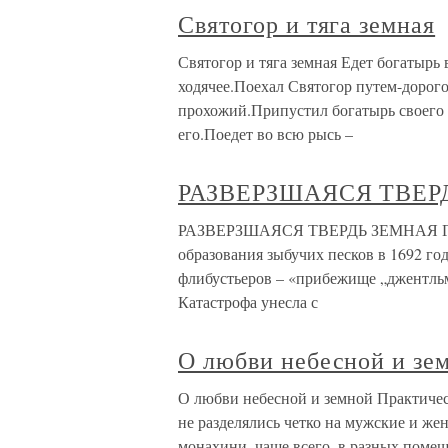
Святогор и тяга земная
Святогор и тяга земная Едет богатырь
ходячее.Поехал Святогор путем-дорог
прохожий.Припустил богатырь своего 
его.Поедет во всю рысь –
РАЗВЕРЗШАЯСЯ ТВЕР
РАЗВЕРЗШАЯСЯ ТВЕРДЬ ЗЕМНАЯ ГИБ
образования зыбучих песков в 1692 го
флибустьеров – «прибежище „джентльм
Катастрофа унесла с
О любви небесной и зе
О любви небесной и земной Практичес
не разделялись четко на мужские и ж
монахини, чаще всего, в разных помещ