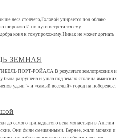
 выше леса стоячего,Головой упирается под облако
ою широкою.И по пути встретился ему
добра коня к томупрохожему,Никак не может догнать
ДЬ ЗЕМНАЯ
ЕЛЬ ПОРТ-РОЙАЛА В результате землетрясения и
ду была разрушена и ушла под землю столица ямайских
енов удачи“» и «самый веселый» город на побережье.
мной
ки до самого тринадцатого века монастыри в Англии
енские. Они были смешанными. Вернее, жили монахи и
ениях, но работали вместе и над общими делами.