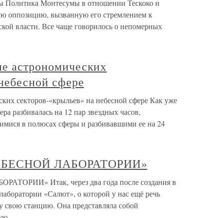
ды Политика Монтесумы в отношении Тескоко и
ую оппозицию, вызванную его стремлением к
кой власти. Все чаще говорилось о непомерных
ие астрономических
 небесной сфере
ских секторов-«крыльев» на небесной сфере Как уже
ера разбивалась на 12 пар звездных часов,
мися в полюсах сферы и разбивавшими ее на 24
ЕБЕСНОЙ ЛАБОРАТОРИИ»
ОРИИ» Итак, через два года после создания в
аборатории «Салют», о которой у нас ещё речь
у свою станцию. Она представляла собой
ную