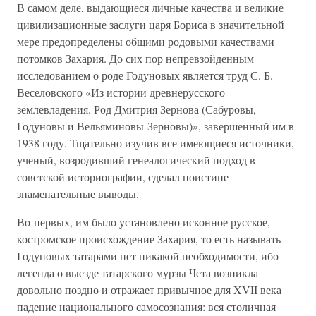
В самом деле, выдающиеся личные качества и великие
цивилизационные заслуги царя Бориса в значительной
мере предопределены общими родовыми качествами
потомков Захария. До сих пор непревзойденным
исследованием о роде Годуновых является труд С. Б.
Веселовского «Из истории древнерусского
землевладения. Род Дмитрия Зернова (Сабуровы,
Годуновы и Вельяминовы-Зерновы)», завершенный им в
1938 году. Тщательно изучив все имеющиеся источники,
ученый, возродивший генеалогический подход в
советской историографии, сделал поистине
знаменательные выводы.
Во-первых, им было установлено исконное русское,
костромское происхождение Захария, то есть называть
Годуновых татарами нет никакой необходимости, ибо
легенда о выезде татарского мурзы Чета возникла
довольно поздно и отражает привычное для XVII века
падение национального самосознания: вся столичная