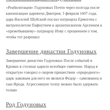
«Реабилитация» Годуновых Почти через полгода после
канонизации царевича Дмитрия, 3 февраля 1607 года,
царь Василий Шуйский послал патриарха Ермогена с
митрополитом Пафнутием и архиепископом Арсением к
«прежебывшему» патриарху Иову с прошением о том,
чтобы тот разрешил
Завершение династии Годуновых
Завершение династии Годуновых После событий в
Кромах в столице царило всеобщее смятение. Народ в
открытую говорил о скором пришествии «природного»
царя, каковым для него не являлся Федор – самозванец и
сын Ирода. Агрессивную толпу можно было удержать
только
Род Годуновых