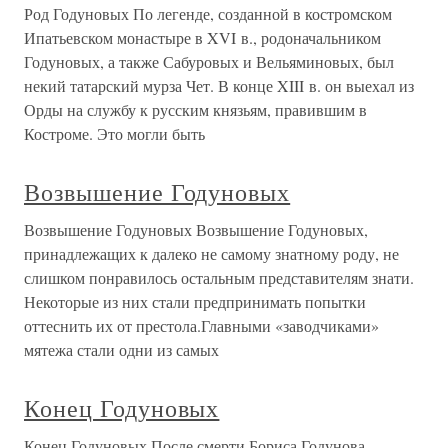
Род Годуновых По легенде, созданной в костромском
Ипатьевском монастыре в XVI в., родоначальником
Годуновых, а также Сабуровых и Вельяминовых, был
некий татарский мурза Чет. В конце XIII в. он выехал из
Орды на службу к русским князьям, правившим в
Костроме. Это могли быть
Возвышение Годуновых
Возвышение Годуновых Возвышение Годуновых,
принадлежащих к далеко не самому знатному роду, не
слишком понравилось остальным представителям знати.
Некоторые из них стали предпринимать попытки
оттеснить их от престола.Главными «заводчиками»
мятежа стали одни из самых
Конец Годуновых
Конец Годуновых После смерти Бориса Годунова