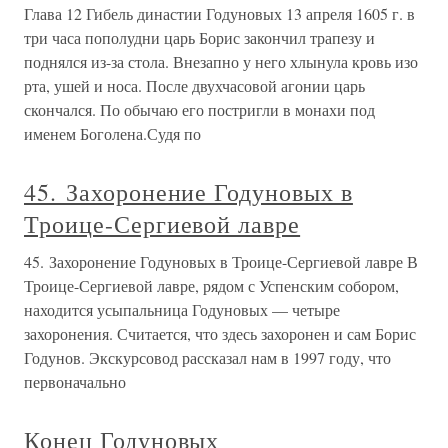
Глава 12 Гибель династии Годуновых 13 апреля 1605 г. в
три часа пополудни царь Борис закончил трапезу и
поднялся из-за стола. Внезапно у него хлынула кровь изо
рта, ушей и носа. После двухчасовой агонии царь
скончался. По обычаю его постригли в монахи под
именем Боголена.Судя по
45. Захоронение Годуновых в
Троице-Сергиевой лавре
45. Захоронение Годуновых в Троице-Сергиевой лавре В
Троице-Сергиевой лавре, рядом с Успенским собором,
находится усыпальница Годуновых — четыре
захоронения. Считается, что здесь захоронен и сам Борис
Годунов. Экскурсовод рассказал нам в 1997 году, что
первоначально
Конец Годуновых