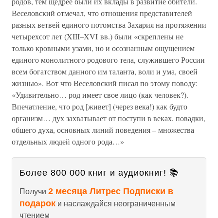
родов, тем щедрее были их вклады в развитие обители.
Веселовский отмечал, что отношения представителей
разных ветвей единого потомства Захария на протяжении
четырехсот лет (XIII–XVI вв.) были «скреплены не
только кровными узами, но и осознанным ощущением
единого монолитного родового тела, служившего России
всем богатством данного им таланта, воли и ума, своей
жизнью». Вот что Веселовский писал по этому поводу:
«Удивительно… род имеет свое лицо (как человек?).
Впечатление, что род [живет] (через века!) как будто
организм… дух захватывает от поступи в веках, повадки,
общего духа, основных линий поведения – множества
отдельных людей одного рода…»
Более 800 000 книг и аудиокниг! 📚
2 месяца Литрес Подписки в
Получи
подарок
и наслаждайся неограниченным
чтением