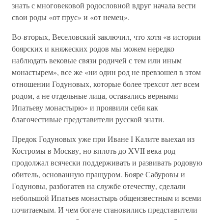
знать с многовековой родословной вдруг начала вести
свои роды «от прус» и «от немец».
Во-вторых, Веселовский заключил, что хотя «в истории
боярских и княжеских родов мы можем нередко
наблюдать вековые связи родичей с тем или иным
монастырем», все же «ни один род не превзошел в этом
отношении Годуновых, которые более трехсот лет всем
родом, а не отдельные лица, оставались верными
Ипатьеву монастырю» и проявили себя как
благочестивые представители русской знати.
Предок Годуновых уже при Иване I Калите выехал из
Костромы в Москву, но вплоть до XVII века род
продолжал всячески поддерживать и развивать родовую
обитель, основанную пращуром. Бояре Сабуровы и
Годуновы, разбогатев на службе отечеству, сделали
небольшой Ипатьев монастырь общеизвестным и всеми
почитаемым. И чем богаче становились представители