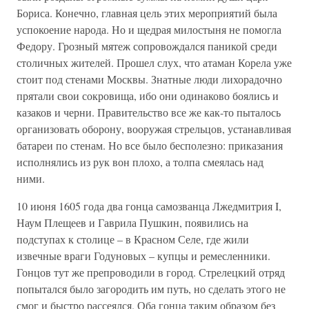
Бориса. Конечно, главная цель этих мероприятий была
успокоение народа. Но и щедрая милостыня не помогла
Федору. Грозный мятеж сопровождался паникой среди
столичных жителей. Прошел слух, что атаман Корела уже
стоит под стенами Москвы. Знатные люди лихорадочно
прятали свои сокровища, ибо они одинаково боялись и
казаков и черни. Правительство все же как-то пыталось
организовать оборону, вооружая стрельцов, устанавливая
батареи по стенам. Но все было бесполезно: приказания
исполнялись из рук вон плохо, а толпа смеялась над
ними.
10 июня 1605 года два гонца самозванца Лжедмитрия I,
Наум Плещеев и Гаврила Пушкин, появились на
подступах к столице – в Красном Селе, где жили
извечные враги Годуновых – купцы и ремесленники.
Гонцов тут же препроводили в город. Стрелецкий отряд
попытался было загородить им путь, но сделать этого не
смог и быстро рассеялся. Оба гонца таким образом без