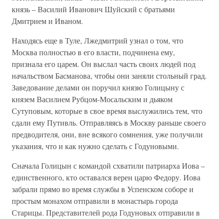
князь – Василий Иванович Шуйский с братьями
Дмитрием и Иваном.
Находясь еще в Туле, Лжедмитрий узнал о том, что
Москва полностью в его власти, подчинена ему,
признала его царем. Он выслал часть своих людей под
начальством Басманова, чтобы они заняли стольный град.
Заведование делами он поручил князю Голицыну с
князем Василием Рубцом-Мосальским и дьяком
Сутуповым, которые в свое время выслужились тем, что
сдали ему Путивль. Отправляясь в Москву раньше своего
предводителя, они, вне всякого сомнения, уже получили
указания, что и как нужно сделать с Годуновыми.
Сначала Голицын с командой схватили патриарха Иова –
единственного, кто оставался верен царю Федору. Иова
забрали прямо во время службы в Успенском соборе и
простым монахом отправили в монастырь города
Старицы. Представителей рода Годуновых отправили в