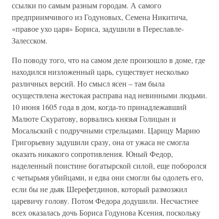
ссылки по самым разным городам. А самого
предприимчивого из Годуновых, Семена Никитича,
«правое ухо царя» Бориса, задушили в Переславле-
Залесском.
По поводу того, что на самом деле произошло в доме, где
находился низложенный царь, существует несколько
различных версий. Но смысл ясен – там была
осуществлена жестокая расправа над невинными людьми.
10 июня 1605 года в дом, когда-то принадлежавший
Малюте Скуратову, ворвались князья Голицын и
Мосальский с подручными стрельцами. Царицу Марию
Григорьевну задушили сразу, она от ужаса не смогла
оказать никакого сопротивления. Юный Федор,
наделенный поистине богатырской силой, еще поборолся
с четырьмя убийцами, и едва они смогли бы одолеть его,
если бы не дьяк Шерефетдинов, который размозжил
царевичу голову. Потом Федора додушили. Несчастнее
всех оказалась дочь Бориса Годунова Ксения, поскольку