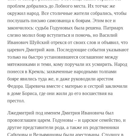
проблем добрались до Лобного места. Их тотчас же
окружил народ. Все столичные жители собрались, чтобы
послушать письмо самозванца к боярам. Этим все и
закончилось: судьба Годуновых была решена. Патриарх
слезно молил бояр вступиться и помочь, но Василий
Иванович Шуйский отрекся от своих слов и объявил, что
царевич Дмитрий жив. Последующие события указывают
только на быстро установившееся соглашение между
мятежниками и теми, кому поручали их усмирить. Народ
понесся в Кремль; захваченные народными толпами
бояре явились туда же, и даже руководили арестом
Федора. Царевича вместе с матерью и сестрой заключили
в доме Бориса, где они жили до его восшествия на
престол.
Лжедмитрий под именем Дмитрия Ивановича был
провозглашен царем. Годуновы – и царское семейство, и
другие представители рода, а также их родственники
Сабуровы и Вельяминовы были арестованы. Столицу в