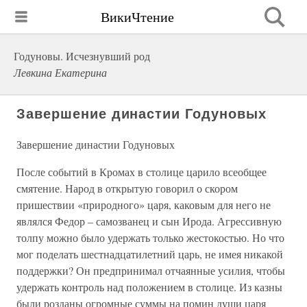
ВикиЧтение
Годуновы. Исчезнувший род
Левкина Екатерина
Завершение династии Годуновых
Завершение династии Годуновых
После событий в Кромах в столице царило всеобщее
смятение. Народ в открытую говорил о скором
пришествии «природного» царя, каковым для него не
являлся Федор – самозванец и сын Ирода. Агрессивную
толпу можно было удержать только жестокостью. Но что
мог поделать шестнадцатилетний царь, не имея никакой
поддержки? Он предпринимал отчаянные усилия, чтобы
удержать контроль над положением в столице. Из казны
были розданы огромные суммы на помин души царя