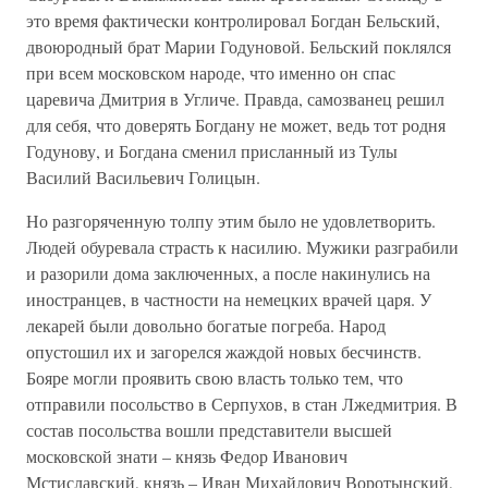
это время фактически контролировал Богдан Бельский,
двоюродный брат Марии Годуновой. Бельский поклялся
при всем московском народе, что именно он спас
царевича Дмитрия в Угличе. Правда, самозванец решил
для себя, что доверять Богдану не может, ведь тот родня
Годунову, и Богдана сменил присланный из Тулы
Василий Васильевич Голицын.
Но разгоряченную толпу этим было не удовлетворить.
Людей обуревала страсть к насилию. Мужики разграбили
и разорили дома заключенных, а после накинулись на
иностранцев, в частности на немецких врачей царя. У
лекарей были довольно богатые погреба. Народ
опустошил их и загорелся жаждой новых бесчинств.
Бояре могли проявить свою власть только тем, что
отправили посольство в Серпухов, в стан Лжедмитрия. В
состав посольства вошли представители высшей
московской знати – князь Федор Иванович
Мстиславский, князь – Иван Михайлович Воротынский,