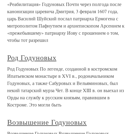
«Реабилитация» Годуновых Почти через полгода после
канонизации царевича Дмитрия, 3 февраля 1607 года,
царь Василий Шуйский послал патриарха Ермогена с
митрополитом Пафнутием и архиепископом Арсением к
«прежебывшему» патриарху Иову с прошением о том,
чтобы тот разрешил
Род Годуновых
Род Годуновых По легенде, созданной в костромском
Ипатьевском монастыре в XVI в., родоначальником
Годуновых, а также Сабуровых и Вельяминовых, был
некий татарский мурза Чет. В конце XIII в. он выехал из
Орды на службу к русским князьям, правившим в
Костроме. Это могли быть
Возвышение Годуновых
Возвышение Годуновых Возвышение Годуновых,