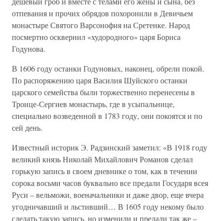
дешевый гроб и вместе с телами его жены и сына, без
отпевания и прочих обрядов похоронили в Девичьем
монастыре Святого Варсонофия на Сретенке. Народ
посмертно осквернил «худородного» царя Бориса
Годунова.
В 1606 году останки Годуновых, наконец, обрели покой.
По распоряжению царя Василия Шуйского останки
царского семейства были торжественно перенесены в
Троице-Сергиев монастырь, где в усыпальнице,
специально возведенной в 1783 году, они покоятся и по
сей день.
Известный историк Э. Радзинский заметил: «В 1918 году
великий князь Николай Михайлович Романов сделал
горькую запись в своем дневнике о том, как в течении
сорока восьми часов буквально все предали Государя всея
Руси – вельможи, военачальники и даже двор, еще вчера
угодничавший и льстивший… В 1605 году некому было
сделать такую запись, но изменили и предали так же –