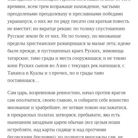
времяни, всем трем возражаше нахождение, частыми
преодоленьми преодолеваху и преславными победами
украшахуся, о них же по ряду писати сия краткая повесть
не вместит; но вкратце рекши: по толику спустошению
Русские земли бе от них. Не по толику, но множаише
пределы христианские разширишася за малые лета; идеже
были прежде, в пустошенных краех Руских, зимовища
татарские, тамо грады и места сооружишася; и не токмо
кони Руских сынов во Азии с текущих рек напишася, с
Танаиса и Куалы и з прочих, но и грады тамо
поставишася…
Сам царь, возревновав ревностию, начал против врагов
сам ополчатися, своею главою, и собирати себе воинство
множаише и храбрейшее, не хотяше покою наслажатися,
в прекрасных полатах затворяся, пребывати, яко есть
нынешним западным царем обычаи (все целыя ноши
истребляти, над карты сидяще и над протчими
бесовскими бреднями); но подвигся многажды сам, не