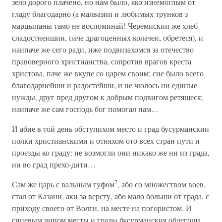
зело дорого плачено, но нам было, яко изнемоглым от
гладу благодарно (а малвазии и любимых трунков з
марцыпаны тамо не воспоминай! Черемискии же хлеб
сладостнеишии, паче драгоценных колачеи, обретеся), и
наипаче же сего ради, иже подвизахомся за отечество
правоверного христианства, сопротив врагов креста
христова, паче же вкупе со царем своим; сие было всего
благодарнейши и радостейши, и не чюлось ни единые
нужды, друг пред другом к добрым подвигом ретящеся;
наипаче же сам господь бог помогал нам…
И абие в той день обступихом место и град бусурманскии
полки христианскими и отняхом ото всех стран пути и
проезды ко граду: не возмогли они никако же ни из града,
ни во град прехо-дити…
7
Сам же царь с вальным гуфом
, або со множеством воев,
стал от Казани, аки за версту, або мало больши от града, с
приходу своего от Волги, на месте на погористом. И
сицевым чином месты и грады бусурманския облегоша.