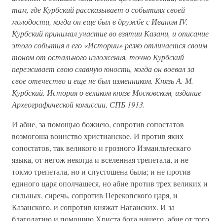
там, где Курбский рассказывает о событиях своей
молодости, когда он еще был в дружбе с Иваном IV.
Курбский принимал участие во взятии Казани, и описание
этого события в его «Истории» резко отличается своим
тоном от остального изложения, точно Курбский
переживает свою славную юность, когда он воевал за
свое отечество и еще не был изменником. Князь А. М.
Курбский. История о великом князе Московском, издание
Археографической комиссии, СПБ 1913.
И абие, за помощью божиею, сопротив сопостатов
возмогоша воинство христианское. И против яких
сопостатов, так великого и грозного Измаильтескаго
языка, от негож некогда и вселенная трепетала, и не
токмо трепетала, но и спустошена была; и не против
единого царя ополчашеся, но абие против трех великих и
сильных, сиречь, сопротив Перекопского царя, и
Казанского, и сопротив княжат Нагаиских. И за
благодатию и помощию Христа бога нашего, абие от того