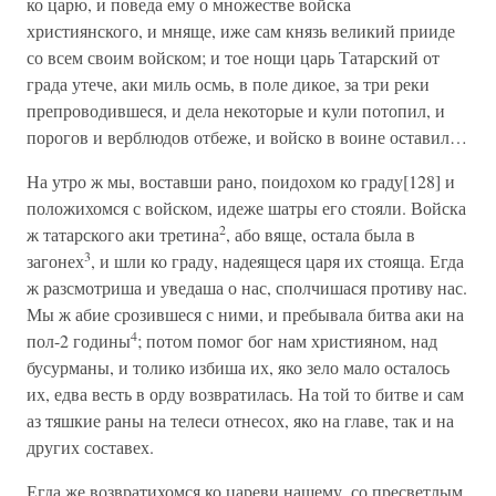
ко царю, и поведа ему о множестве войска
християнского, и мняще, иже сам князь великий прииде
со всем своим войском; и тое нощи царь Татарский от
града утече, аки миль осмь, в поле дикое, за три реки
препроводившеся, и дела некоторые и кули потопил, и
порогов и верблюдов отбеже, и войско в воине оставил…
На утро ж мы, воставши рано, поидохом ко граду[128] и
положихомся с войском, идеже шатры его стояли. Войска
2
ж татарского аки третина
, або вяще, остала была в
3
загонех
, и шли ко граду, надеящеся царя их стояща. Егда
ж разсмотриша и уведаша о нас, сполчишася противу нас.
Мы ж абие срозившеся с ними, и пребывала битва аки на
4
пол-2 годины
; потом помог бог нам християном, над
бусурманы, и толико избиша их, яко зело мало осталось
их, едва весть в орду возвратилась. На той то битве и сам
аз тяшкие раны на телеси отнесох, яко на главе, так и на
других составех.
Егда же возвратихомся ко цареви нашему, со пресветлым