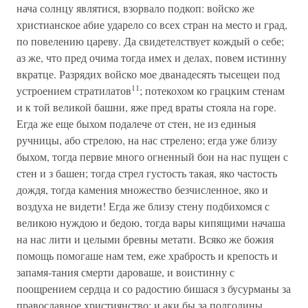
нача солнцу являтися, взорвало подкоп: войско же
христианское абие ударело со всех стран на место и град,
по повелению цареву. Да свидетелствует кождый о себе;
аз же, что пред очима тогда имех и делах, повем истинну
вкратце. Разрядих войско мое дванадесять тысещеи под
11
устроением стратилатов
; потекохом ко грацким стенам
и к той великой башни, яже пред враты стояла на горе.
Егда же еще быхом подалече от стен, не из единыя
ручницы, або стрелою, на нас стрелено; егда уже близу
быхом, тогда первие много огненный бои на нас пущен с
стен и з башен; тогда стрел густость такая, яко частость
дождя, тогда камения множество безчисленное, яко и
воздуха не видети! Егда же близу стену подбихомся с
великою нуждою и бедою, тогда вары кипящими начаша
на нас лити и целыми бревны метати. Всяко же божия
помощь помогаше нам тем, еже храбрость и крепость и
запамя-тания смерти дароваше, и воистинну с
поощрением сердца и со радостию бишася з бусурманы за
православное християнство; и аки бы за полгодины