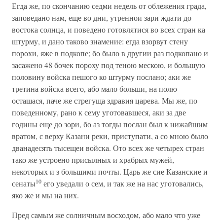
Егда же, по скончанию седми недель от облежения града,
заповедано нам, еще во дни, утреннои зари ждати до
востока солнца, и поведено готовлятися во всех стран ка
штурму, и дано таково знамение: егда взорвут стену
порохи, яже в подкопе; бо было в другии раз подкопано и
засажено 48 бочек пороху под теною мескою, и большую
половину войска пешого ко штурму послано; аки же
третина войска всего, або мало больши, на полю
осташася, паче же стрегуща здравия царева. Мы же, по
поведенному, рано к сему уготовавшеся, аки за две
годины еще до зори, бо аз тогды послан был к нижайшим
вратом, с верху Казани реки, приступати, а со мною было
дванадесять тысещеи войска. Ото всех же четырех стран
тако же устроено присылных и храбрых мужей,
некоторых и з большими почты. Царь же сие Казанские и
10
сенаты
его уведали о сем, и так же на нас уготовались,
яко же и мы на них.
Пред самым же солничным восходом, або мало что уже