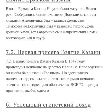
Взятие Ермаком Казани На усть было матушки Волги-
реки,Собирались казаки-охотники,Донские казаки сы
яицкими.Атаманушка был у казаковЕрмак сын
Тимофеевич,Есаулушка был у казаковС тихого Дона
донской казак,Тот Гаврюшка сын Лаврентьевич.Ермак
возговорит, как в трубу
7.2. Первая присяга Взятие Казани
7.2. Первая присяга Взятие Казани В 1547 году
происходит венчание на царство Ивана IV. Впоследствии
он якобы был назван «Грозным». Но здесь важно
напомнить здесь читателю, что этот термин появился
значительно позднее, для обозначения ВСЕГО периода
правления, якобы, одного
6. Успешный египетский поход