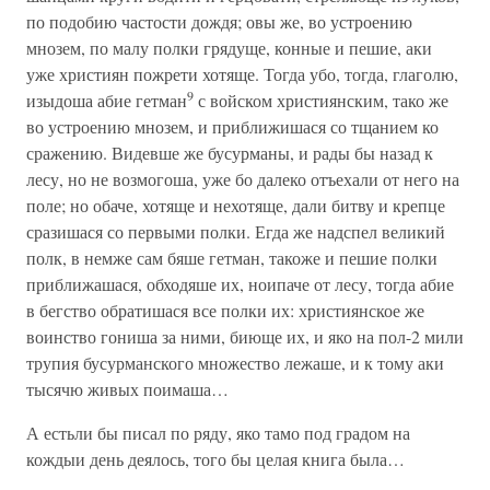
по подобию частости дождя; овы же, во устроению
мнозем, по малу полки грядуще, конные и пешие, аки
уже християн пожрети хотяще. Тогда убо, тогда, глаголю,
9
изыдоша абие гетман
с войском християнским, тако же
во устроению мнозем, и приближишася со тщанием ко
сражению. Видевше же бусурманы, и рады бы назад к
лесу, но не возмогоша, уже бо далеко отъехали от него на
поле; но обаче, хотяще и нехотяще, дали битву и крепце
сразишася со первыми полки. Егда же надспел великий
полк, в немже сам бяше гетман, такоже и пешие полки
приближашася, обходяше их, ноипаче от лесу, тогда абие
в бегство обратишася все полки их: християнское же
воинство гониша за ними, биюще их, и яко на пол-2 мили
трупия бусурманского множество лежаше, и к тому аки
тысячю живых поимаша…
А естьли бы писал по ряду, яко тамо под градом на
кождыи день деялось, того бы целая книга была…