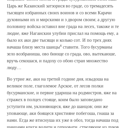
Царь же Казанский затзорися во граде, со тремадесять
тысящеи избранных своих воинов и со всеми Карачи
духовными их и мирскими и з двором своим; а другую
половину войска оставил вне града на лесех, такоже и те
людие, яже Нагаискии улубии прислал на помощь ему, а
было их аки две тысящи и колько сот. И по трех днях
8
начаша близу места шанцы
ставити. Того бусурманы
зело возбраниша, ово биюще со града, ово, вытекаюше,
вручь секошася, и падоху со обою стран множество
люду…
Во утрие же, аки на третий године дня, изыдоша на
великое поле, глаголемое Арское, от лесов полки
бусурманские, и первие удариша на родмистров, яже на
стражех в полцех стояще, коим было заповедано
уступити им, уклоняющеся, яже до шанцов; они же
уповающе, аки боящеся християне побегоша, гнаша за
нами. Егда же втиснуша их уже в обоз, тогда начаша под
шанцами круги водити и герцовати, стреляюще из луков,