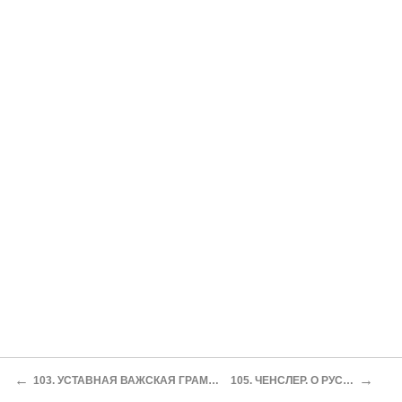
←
→
103. УСТАВНАЯ ВАЖСКАЯ ГРАМОТА (1552 г., марта 21)
105. ЧЕНСЛЕР. О РУССКОМ ВОЙСКЕ