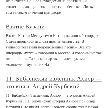
исключительно. Его неувядаемая на протяжении
столетий слава целиком покоится на бегстве в Литву и
том высоком значении при дворе
Взятие Казани
Взятие Казани Между тем в Казани начались беспорядки.
Стали произносить слова против начальства. В
университете пели недозволенные песни.– Все это
инородцы мутят! – говорили в Москве.И говорившие так
не ошиблись. Татарская партия овладела умами
молодежи и мутила их.На
11. Библейский изменник Ахиор —
это князь Андрей Курбский
11. Библейский изменник Ахиор — это князь Андрей
Курбский 11.1. Библейская история Ахиора при осаде
Ветилуи В то время, когда Олоферн собирается в поход