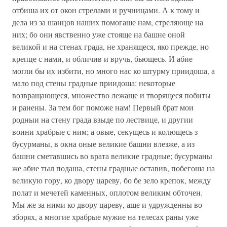
отбиша их от окон стрелами и ручницами. А к тому и
дела из за шанцов наших помогаше нам, стреляюще на
них; бо они явственно уже стояще на башне оной
великой и на стенах града, не хранящеся, яко прежде, но
крепце с нами, и обличив и вручь, бьющесь. И абие
могли бы их избити, но много нас ко штурму приидоша, а
мало под стены градные приидоша: некоторые
возвращающеся, множество лежаще и творящеся побиты
и ранены. За тем бог поможе нам! Первый брат мои
родныи на стену града взыде по лествице, и другии
воини храбрые с ним; а овые, секущесь и колющесь з
бусурманы, в окна оные великие башни влезже, а из
башни сметавшись во врата великие градные; бусурманы
же абие тыл подаша, стены градные оставив, побегоша на
великую гору, ко двору цареву, бо бе зело крепок, между
полат и мечетей каменных, оплотом великим обточен.
Мы же за ними ко двору цареву, аще и удружденны во
зборях, а многие храбрые мужие на телесах раны уже