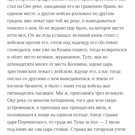
стал на Оке реке, ожидающе его ко сражению брани, во
едином месте; а другие войска разложил по другим
градом, яже лежат при той же реце, и выведыватися
повелел о нем, бо не ведомо еще было, на которое место
итти мел. Он же егда услышал: великий князь стоит с
войском против его, готов над надежду его (бо певне
споведался, иже уже на Казань пошел), тогда возвратился
и облег место великое, мураванное, Тулу, аки во
штинадесяти милех от места Коломны, идеже царь
християнскии лежал с войском, ждуще его; а нас тогда
послал со другими о нем выведыватися, и земли от
взгонов бронити; и было с нами тогда войска аки
пятьнадесять тысящеи. Мы ж, приплавясь чрез великую
Оку реку со многим потщанием, того дня зело скоро
устремишася, и преехаша аки тринадесять миль, и
положишася к нощи на едином потоце, близу стражи
царя Перекопского, от града же Тулы за пол — 2 мили
под нимъ же сам царь стояше. Стража же татарская утече