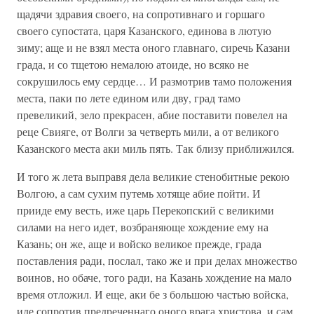
щадячи здравия своего, на сопротивнаго и горшаго
своего супостата, царя Казанского, единова в лютую
зиму; аще и не взял места оного главнаго, сиречь Казани
града, и со тщетою немалою атоиде, но всяко не
сокрушилось ему сердце… И размотрив тамо положения
места, паки по лете едином или дву, град тамо
превеликий, зело прекрасен, абие поставити повелел на
реце Свияге, от Волги за четверть мили, а от великого
Казанского места аки миль пять. Так близу приближился.
И того ж лета выправя дела великие стенобитные рекою
Волгою, а сам сухим путемь хотяще абие пойти. И
прииде ему весть, иже царь Перекопский с великими
силами на него идет, возбраняюще хождение ему на
Казань; он же, аще и войско великое прежде, града
поставления ради, послал, тако же и при делах множество
воинов, но обаче, того ради, на Казань хождение на мало
время отложил. И еще, аки бе з большою частью войска,
иде сопротив предреченнаго оного врага христова, и сам