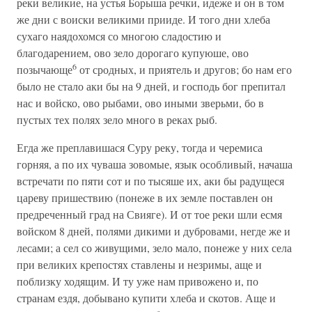
реки великие, на устья Борыша речки, идеже и он в том
же дни с воиски великими прииде. И того дни хлеба
сухаго наядохомся со многою сладостию и
благодарением, ово зело дорогаго купуюше, ово
6
позычающе
от сродных, и приятель и другов; бо нам его
было не стало аки бы на 9 дней, и господь бог препитал
нас и войско, ово рыбами, ово иными зверьми, бо в
пустых тех полях зело много в реках рыб.
Егда же преплавишася Суру реку, тогда и черемиса
горняя, а по их чуваша зовомые, язык особливый, начаша
встречати по пяти сот и по тысяше их, аки бы радущеся
цареву пришествию (понеже в их земле поставлен он
предреченный град на Свияге). И от тое реки шли есмя
войском 8 дней, полями дикими и дубровами, негде же и
лесами; а сел со живущими, зело мало, понеже у них села
при великих крепостях ставлены и незримы, аще и
поблизку ходящим. И ту уже нам привожено и, по
странам ездя, добывано купити хлеба и скотов. Аще и