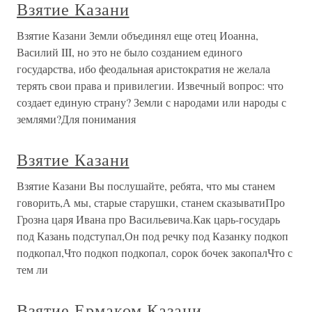
Взятие Казани
Взятие Казани Земли объединял еще отец Иоанна,
Василий III, но это не было созданием единого
государства, ибо феодальная аристократия не желала
терять свои права и привилегии. Извечный вопрос: что
создает единую страну? Земли с народами или народы с
землями?Для понимания
Взятие Казани
Взятие Казани Вы послушайте, ребята, что мы станем
говорить,А мы, старые старушки, станем сказыватиПро
Грозна царя Ивана про Васильевича.Как царь-государь
под Казань подступал,Он под речку под Казанку подкоп
подкопал,Что подкоп подкопал, сорок бочек закопалЧто с
тем ли
Взятие Ермаком Казани