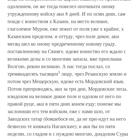
одолением, он же тогда повелел опочивати оному
утружденному войску аки 8 дней. И по осми днях, сам
поиде с воинством х Казани, на место великое,
глаголемое Муром, еже лежит от поля уже х крайне, х
Казанским пределом, и оттуду, чрез поле дикое, аки
месяц шел ко оному предреченному новому граду,
поставленному на Свияге, идеже воинство его ждало с
великими делы и со многими запасы, яже приплыша
Волгою, рекою великою. А нас тогда послал, со
5
тремянадесять тысящеи
люду, чрез Резанскую землю и
потом чрез Мещерскую, идеже есть Мордовский язык.
Потом препроводясь, аки за три дни, Мордовские лесы,
изидохом на великое дикое поле и идохом от него по
правой руце, аки в пяти днях конем езду; понеже мы
заслониши его тем войском, еже с нами шло, от
Заводских татар (бояшебося он, да не при-идут на него
безвесно те княжата Нагаиские); и аки бы по пяти
неделях, со гладом и с нуждою многою, доидохом Суры